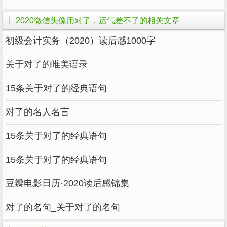
随心的脚步，完成自我丰富。
┃ 2020微信头像用对了，运气差不了的相关文章
初级会计实务（2020）读后感1000字
关于对了的唯美语录
使用儿童照片
15条关于对了的经典语句
以儿童照片为头像的人，运气更差。
对了的名人名言
这样的人，对家庭有很大的依赖感，顾家之于，
也是典型的孝子孝女。
15条关于对了的经典语句
对于用孩子的照片做头像的人来说，家好就是
15条关于对了的经典语句
TA好。
豆瓣电影日历·2020读后感锦集
对了的名句_关于对了的名句