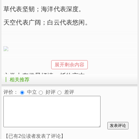
草代表坚韧；海洋代表深度。
天空代表广阔；白云代表悠闲。
展开剩余内容
文学上有借景抒情，托物言志。
┃ 相关推荐
同样，用风景照片做自己的头像也是一种委婉的
评价：
中立
好评
差评
自我表达。
风景照片代表着一种超然脱俗的心态，也代表得
其乐的舒适。
2020年，以风景为头像的人，安心定志，会跟
【已有2位读者发表了评论】