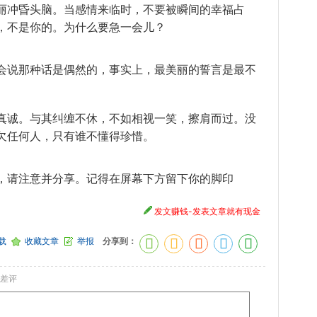
丽冲昏头脑。当感情来临时，不要被瞬间的幸福占
，不是你的。为什么要急一会儿？
会说那种话是偶然的，事实上，最美丽的誓言是最不
真诚。与其纠缠不休，不如相视一笑，擦肩而过。没
欠任何人，只有谁不懂得珍惜。
，请注意并分享。记得在屏幕下方留下你的脚印
发文赚钱-发表文章就有现金
载
收藏文章
举报
分享到：
差评