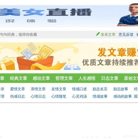
，句句经典，值得你收藏
发表文章
意见反馈
章
经典文章
感动文章
哲理文章
人生感悟
日志文章
原创文
语录
爱情文章
亲情文章
友情文章
情感口述
励志名言
励志故事
经
哲理
伤感日志
心情日志
心情随笔
心灵鸡汤
情感故事
感动的故事
观