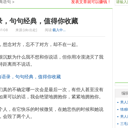
典语句
>
发表文章就可以赚钱！
录，句句经典，值得你收藏
31:08
来源:[db:出处]
阅读:
载入中…
，想念对方，忘不了对方，却不在一起。
很沉默为什么我不想和你说话，但你用冷漠浇灭了我
持距离而不说话。
们真的不确定哪一次会是最后一次，有些人甚至没有
编
如果可以的话，我会绝望地拥抱你，紧紧地拥抱你。
男人
个人，在它快乐的时候微笑，在她悲伤的时候和她说
情感
，会毁了两个人。
男人
三毛