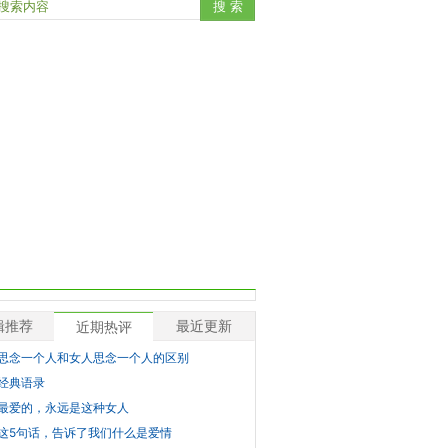
辑推荐
最近更新
近期热评
思念一个人和女人思念一个人的区别
经典语录
最爱的，永远是这种女人
这5句话，告诉了我们什么是爱情