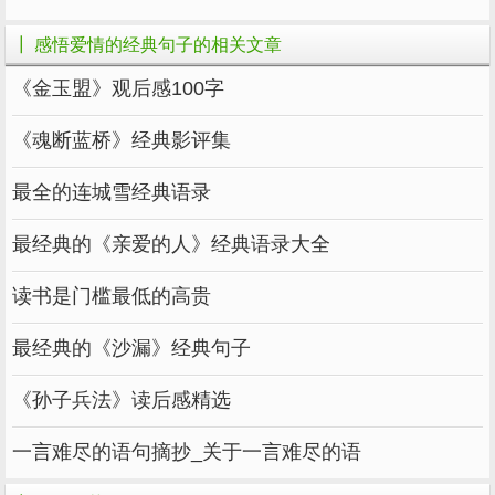
11.所谓爱情应该是什么样子:轰轰烈烈，绝望，
是爱情吗；互相帮助，牵手到老，是爱情吗？平
┃ 感悟爱情的经典句子的相关文章
淡如水，互相尊重，是爱情吗？真爱应该是两个
《金玉盟》观后感100字
人，互相理解，互相尊重，不缠绕，不牵绊，不
占有，然后陪伴，走过漫长的旅程。
《魂断蓝桥》经典影评集
12.如果你想过平凡的生活，你会遇到平凡的挫
最全的连城雪经典语录
折。如果你想过上最好的生活，你会遇到最强烈
最经典的《亲爱的人》经典语录大全
的伤害。世界是公平的。如果你想要最好的，你
会给你最大的痛苦。如果你能突破它，你就是赢
读书是门槛最低的高贵
家。如果你不能突破它，就回去做一个普通人。
最经典的《沙漏》经典句子
所谓成功，不取决于你有多聪明，也不取决于你
卖掉自己，而取决于你能否微笑着度过难关。
《孙子兵法》读后感精选
事实上，爱是直截了当的，普通的，普通的，是
一言难尽的语句摘抄_关于一言难尽的语
男人和女人相互理解，相互尊重，相互关心，相