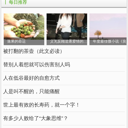
互学习。故事的场景，总是家庭和社会；故事的
┃ 每日推荐
情节，永远只不过是一个男人喜欢一个女人或一
个女人喜欢一个男人；故事的结局，无论是悲剧
还是喜剧，从来没有中间的路。
14.再熟悉的号码，也有空号的一天。无论记忆
落果的命运
义无反顾追逐爱情的女人
年度最佳微小说《良
多么痛苦，总有一天会被遗忘；无论梦多么美
被打翻的茶壶（此文必读）
好，总有一天会醒来；无论你爱多少人，总有一
替别人着想就可以伤害别人吗
天会离开；无论罗生门的情节如何，总有一天会
结束；让它过去吧。时间会稀释一切。未来还有
人在低谷最好的自愈方式
更长的路要等着我们。没有什么是你不能通过
的，只有你不能通过的心情。
人是叫不醒的，只能痛醒
15.真爱需要等待，但等待太久对爱情来说是一
世上最有效的长寿药，就一个字！
种毁灭。漫长的人生，滚滚红尘，年年相似，年
有多少人败给了“大象思维”？
年不同。如果这辈子等不及了，就不要指望来