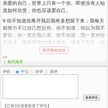
亲爱的自己，世界上只有一个你。即使没有人知
道如何欣赏，你也应该爱自己。
9.你不知道你离开我后我有多想留下来；我每天
都努力不让自己想起你。你不知道，你以为我不
爱你；你一直在我心里。你不知道，我一直对你
太冷淡，因为我害怕我太爱你，迷失了自己。你
不知道，我真的不想离开你；但你真的离开了
展开剩余内容
我。
┃ 相关推荐
10.有一天，友谊和爱情相遇。爱问友谊:世界上
评价：
中立
好评
差评
有我。为什么还有你？友谊笑着说:爱情会让人
哭，友谊的存在就是帮助人擦干眼泪！朋友之
间，懂得关心是很少见的。
【已有2位读者发表了评论】