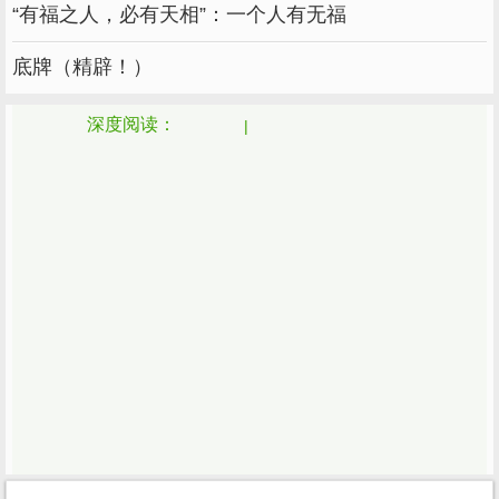
世。但是桥一过，就变成了陌生人。所以，珍惜
“有福之人，必有天相”：一个人有无福
相遇，珍惜爱情，珍惜拥有，珍惜身边的人。毕
底牌（精辟！）
竟没有人能经得起时间的变化，也没有人能等到
来世再爱。
深度阅读：
16.如果有一天我们分开了，我会忘记关于你的
一切。然后，试着原谅你，原谅雨天带走你。然
后重新测量从我到你的距离。我还有绿地让你情
感着陆吗？你走了，世界不再美好，但含泪的回
忆总是美好的。
17.有话要说，不要等对方明白，因为对方不是
你，不知道你想要什么，最后只能是悲伤和失
望，尤其是感情。
18.原来爱情从来没有离开过，但我记得你忘
了！-失去的东西失去了，伤害还是伤害，道歉