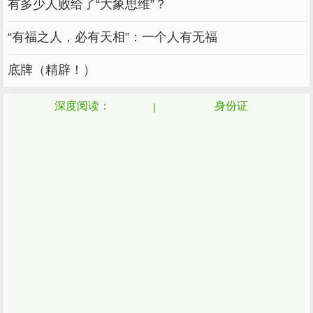
这种冷静不是因为他们有多稳定，而是因为他们
有多少人败给了“大象思维”？
天生乐观。
“有福之人，必有天相”：一个人有无福
都说爱笑的人运气不会太差，他们属于这种人。
底牌（精辟！）
别人总觉得他们运气好。
深度阅读：
身份证
我不知道，正是因为他们平静地面对一切，他们
才能一次又一次地从逆境中翻身，在自己的路上
越走越好。
7-自信
7号的人一般都比较自信，做事也比较有毅力。