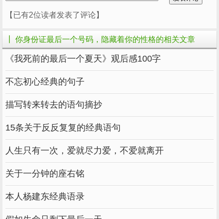
容易吃亏。
【已有2位读者发表了评论】
有时候很容易钻牛角尖，太固执不是好事，有时
候改善自己倔脾气也不是不可能。
┃ 你身份证最后一个号码，隐藏着你的性格的相关文章
在生活中，有时候因为这种固执而吃亏，总要摔
《我死前的最后一个夏天》观后感100字
倒才能学到教训。
不忘初心经典的句子
但俗话说，人总要慢慢经历才能成长。
描写转来转去的语句摘抄
15条关于反反复复的经典语句
人生只有一次，爱就尽力爱，不爱就离开
数字为5-稳定
关于一分钟的座右铭
本人杨建东经典语录
5号的人通常性格稳重，做事有条理。