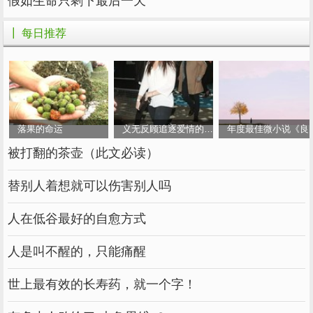
属于一种在自己的圈子里说话比较有分量，也能
假如生命只剩下最后一天
让人信服的人。
┃ 每日推荐
但别看他们平时比较严肃，对自己要求很高。
但是相处久了，你会发现他们私下里也有幽默的
一面，一个冷笑话经常会让人措手不及。
落果的命运
义无反顾追逐爱情的女人
年度最佳微小说《良
这种人很适合做朋友。当你难过的时候，他们可
被打翻的茶壶（此文必读）
能不会说任何安慰，但他们会和你一起默默地喝
酒。
替别人着想就可以伤害别人吗
数字为6-随和
人在低谷最好的自愈方式
人是叫不醒的，只能痛醒
6号的人比较随和，心胸宽广，总能从容面对一
世上最有效的长寿药，就一个字！
切。