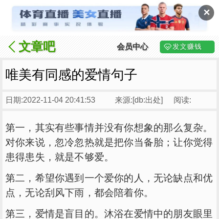
✕
文章吧
会员中心
发文赚钱
唯美有同感的爱情句子
日期:2022-11-04 20:41:53
来源:[db:出处]
阅读:
第一，其实有些事情并没有你想象的那么复杂。
对你来说，忽冷忽热就是把你当备胎；让你觉得
患得患失，就是不够爱。
第二，希望你遇到一个爱你的人，无论缺点和优
点，无论刮风下雨，都会陪着你。
第三，爱情是盲目的。沐浴在爱情中的朋友眼里