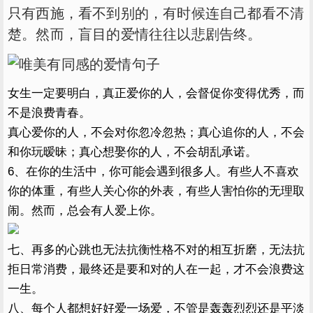
只有西施，看不到别的，有时候连自己都看不清
楚。然而，盲目的爱情往往以悲剧告终。
女生一定要明白，真正爱你的人，会督促你变得优秀，而
不是浪费青春。
真心爱你的人，不会对你忽冷忽热；真心追你的人，不会
和你玩暧昧；真心想娶你的人，不会胡乱承诺。
6、在你的生活中，你可能会遇到很多人。有些人不喜欢
你的体重，有些人关心你的外表，有些人害怕你的无理取
闹。然而，总会有人爱上你。
七、再多的心跳也无法抗衡性格不对的相互折磨，无法抗
拒日常消费，最终还是要和对的人在一起，才不会浪费这
一生。
八、每个人都想好好爱一场爱，不管是轰轰烈烈还是平淡