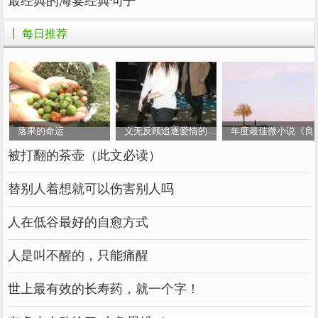
最经典的海宴经典句子
23、你们，永远要敬畏，不要被生活的繁琐所
扼杀。因为生活是平庸的。年轻时，努力生活。
┃ 每日推荐
当你老了，想象你年轻时的样子，永远充满活
力。
24.有人说，一个人最好的生活状态就是看书的
时候看书，玩的时候玩，看到优秀的人欣赏，看
落果的命运
义无反顾追逐爱情的女人
年度最佳微小说《良
到落魄的人不鄙视。他有自己的小生活和小兴
被打翻的茶壶（此文必读）
趣，不用想改变世界，努力活出自己。没有人爱
替别人着想就可以伤害别人吗
的时候专注于自己，有人爱的时候有能力拥抱对
方。-网易云热评《生活》
人在低谷最好的自愈方式
举报/反馈
人是叫不醒的，只能痛醒
世上最有效的长寿药，就一个字！