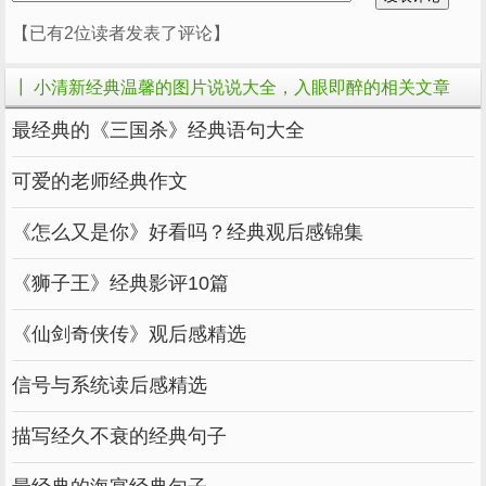
变得温柔、慷慨、快乐，继续善良，保持可
【已有2位读者发表了评论】
爱。-网易云评论突然
20.对恶意最大的蔑视就是过上好日子。对善良
┃ 小清新经典温馨的图片说说大全，入眼即醉的相关文章
最好的回报就是在有限的时间内真诚对待身边的
最经典的《三国杀》经典语句大全
植被风光和正视你的人。-张浩晨
可爱的老师经典作文
21.我喜欢那种经历过大风大浪，却还像下雨时
《怎么又是你》好看吗？经典观后感锦集
踩湿裤腿的人。这样的人性格中有一种平静的力
量，温柔而不慌不忙。-他站在时间的深处
《狮子王》经典影评10篇
《仙剑奇侠传》观后感精选
22、怎么会有这么多的心，你盲目的付出只是
信号与系统读后感精选
习惯了得寸进尺的人。如果你过分考虑别人的感
受，你注定会感到不舒服。我的余生没长。请忠
描写经久不衰的经典句子
于自己，像自己一样生活。