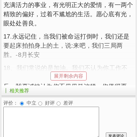
充满活力的事业，有光明正大的爱情，有一两个
精致的偏好，过着不尴尬的生活。愿心底有光，
眼处处善良。
17.永远记住，当我们被命运打倒时，我们还是
要起床拍拍身上的土，说:来吧，我们三局两
胜。-8月长安
18、我们常说的是加油。我们不认为你工作不
展开剩余内容
够努力，也不希望你与他人相比取得成就。相
反，我真诚地认为你不仅仅是这样。你值得更
┃ 相关推荐
好。我希望你能被善待和偏爱，所以不要放弃，
评价：
中立
好评
差评
努力工作。
记住，你现在要做的是多读书，按时睡觉，然后