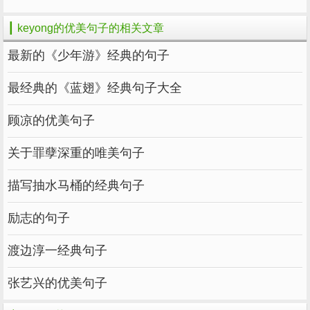
15、
是天然的，
只在
。 ----木
傲慢
谦逊
人工
┃ keyong的优美句子的相关文章
心
最新的《少年游》经典的句子
16、
的开头总是这样，适逢其会，
故事
猝不
最经典的《蓝翅》经典句子大全
。故事的
总是这样，花开两朵，天各一
及防
结局
方。 ----张嘉佳
顾凉的优美句子
17、
是最长情的
，而
是最
陪伴
告白
守护
沉默
关于罪孽深重的唯美句子
的陪伴。 ----耀一
描写抽水马桶的经典句子
18、
一件你不
的
，比
它更
批评
了解
事情
赞美
。 ----达·芬奇
可恶
励志的句子
19、闻其过者，过日消而福臻；闻其誉者,
渡边淳一经典句子
誊日损而祸至。 ----司马光
张艺兴的优美句子
20、· Victorywon't come to me unless I go