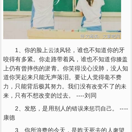
1、你的脸上
轻，谁也不知道你的牙
云淡风
咬得有多紧。你走路带着风，谁也不知道你
膝盖
上仍有曾摔伤的淤青。你笑得没心没肺，没人知
道你哭起来只能无声落泪。要让人觉得
毫不费
，只能背后极其
。我们没有
不了的
力
努力
改变
未
，只有不想改变的过去。 ----刘同
来
2、发怒，是用别人的
来
。 ----
错误
惩罚
自己
康德
3、你所
的今天，是昨天死去的人
浪费
奢望