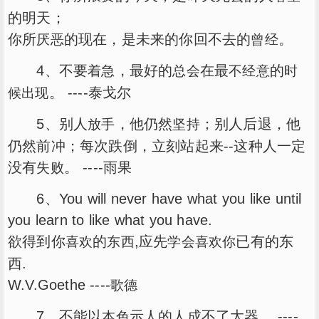
的明天；
你所
的现在，是未来的你回不去的
。
厌恶
曾经
4、不要
，最好的
在最
的
着急
总会
不经意
时
。 ----泰戈尔
候
出现
5、别人
，他仍然
；别人后退，他
放手
坚持
仍然前冲；每次跌倒，立刻站起来--这种人一定
没有
。 ----雨果
失败
6、You will never have what you like until
you learn to like what you have.
欲得到你
的
,应先
已有的东
喜欢
东西
学会
喜欢你
西.
W.V.Goethe ----
歌德
7、不能以
示人的人成不了大器。 ----
本色