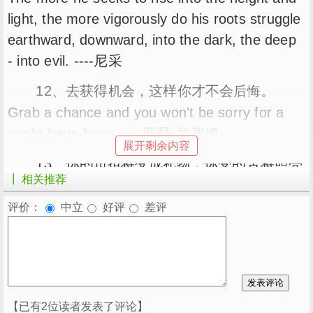
light, the more vigorously do his roots struggle
earthward, downward, into the dark, the deep
- into evil. ----尼采
12、去获得
，这样你才不会
。
机会
后悔
Grab a chance and you won't be sorry for a
might-have-been. ----亚瑟·兰塞姆
展开剩余内容
13、你的
将变成
，你受的苦将照亮
负担
礼物
┃ 相关推荐
你的路。 ----泰戈尔
评价：
中立
好评
差评
14、
的
，是一个好
的最大
追求完美
想法
计划
。
敌人
英文："The greatest enemy of a good plan is
the dream of a perfect plan." ----卡尔·冯·克劳
塞维茨
【已有2位读者发表了评论】