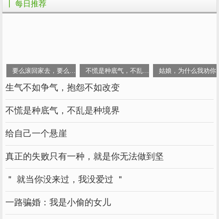
to it. --M.Moore
┃ 每日推荐
·
是不会向我们走来的，我必须自己
胜
胜利
走向
利。 ----穆尔
21、只有
过
般的
，才能练就
经历
地狱
磨砺
创
的
；
造
天堂
力量
要么滚回家去，要么就拼
不慌是种底气，不乱是种境界
姑娘，为什么我劝你
只有流过血的
，才能弹出
的绝响。 ----
手指
世间
生气不如争气，抱怨不如改变
泰戈尔
不慌是种底气，不乱是种境界
22、在
中，装成
；在宏通际，
逆境
兴旺
气象
给自己一个悬崖
允宜忍性克情。 ----蒂托·李维
真正的失败只有一种，就是你无法做到坚
＂ 就当你没来过，我没爱过 ＂
一路骗婚：我是小偷的女儿