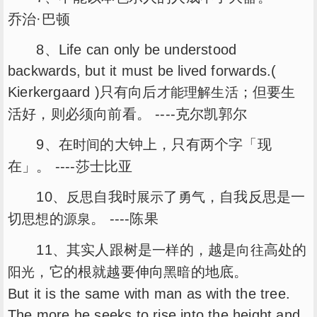
乔治·巴顿
8、Life can only be understood
backwards, but it must be lived forwards.(
Kierkergaard )只有向后
；但要生
才能
理解
生活
活好，则必须向前看。 ----克尔凯郭尔
9、在
的大钟上，只有两个字「现
时间
在」。 ----莎士比亚
10、
自我时
了
，自我反思是一
反思
展示
勇气
切
的
。 ----陈果
思想
源泉
11、其实人跟树是
的，越是
高处的
一样
向往
，它的根就越要伸向
的地底。
阳光
黑暗
But it is the same with man as with the tree.
The more he seeks to rise into the height and