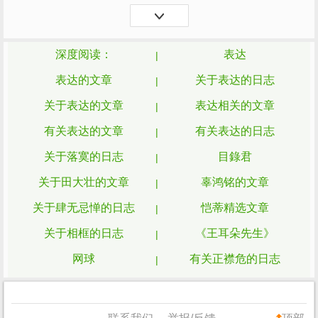
希望对大家能有帮助。 《城市规划设计分析
的方法与
表达
》读后感(一)：授人以鱼不如
授人以渔 作为规划...
深度阅读：
表达
表达的文章
关于表达的日志
关于表达的文章
表达相关的文章
有关表达的文章
有关表达的日志
关于落寞的日志
目錄君
关于田大壮的文章
辜鸿铭的文章
关于肆无忌惮的日志
恺蒂精选文章
关于相框的日志
《王耳朵先生》
网球
有关正襟危的日志
《微文化经典荟萃》杂志
关于外军的日志
这么远那么近 这么远那文章
管教相关的文章