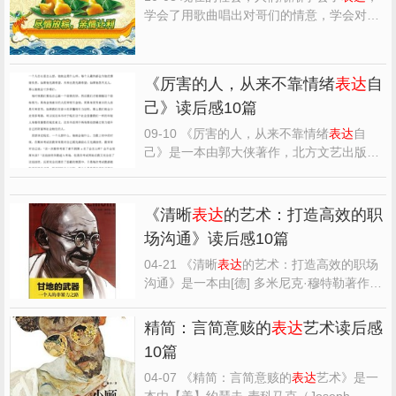
学会了用歌曲唱出对哥们的情意，学会对老
婆说我爱你，但是，总是感觉，对于父母亲
情的那句爱仿佛无法言说，难以启齿。 自
小，很多人都习惯了父母对于感情的隐忍，
《厉害的人，从来不靠情绪
表达
自
我们中国的老一辈人，总是不善于
表达
自
己》读后感10篇
己，但是，无论怎么样...
09-10 《厉害的人，从来不靠情绪
表达
自
己》是一本由郭大侠著作，北方文艺出版社
出版的平装图书，本书定价：39.80，页数：
238，特精心从网络上整理的一些读者的读
后感，希望对大家能有帮助。 《厉害的人，
《清晰
表达
的艺术：打造高效的职
从来不靠情绪
表达
自己》读后感(一)：掌控
场沟通》读后感10篇
情绪，掌控命运 人都...
04-21 《清晰
表达
的艺术：打造高效的职场
沟通》是一本由[德] 多米尼克·穆特勒著作，
九州出版社出版的平装图书，本书定价：
38.00元，页数：216，文章吧小编精心整理
精简：言简意赅的
表达
艺术读后感
的一些读者的读后感，希望对大家能有帮
10篇
助。 《清晰
表达
的艺术：打造高效的职场沟
通》读后感(一)：想...
04-07 《精简：言简意赅的
表达
艺术》是一
本由【美】约瑟夫·麦科马克（Joseph