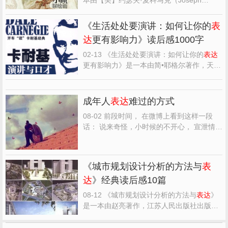
McCormack ）著作，中国人民大学出版社
出版的平装图书，本书定价：59，页数：
《生活处处要演讲：如何让你的
表
240，文章吧小编精心整理的一些读者的读
达
更有影响力》读后感1000字
后感，希望对大家能有帮助。 《精简：言简
意赅的
表达
艺术》读后感(一...
02-13 《生活处处要演讲：如何让你的
表达
更有影响力》是一本由简•耶格尔著作，天津
人民出版社出版的平装图书，本书定价：
42.00元，页数：272，特精心从网络上整理
的一些读者的读后感，希望对大家能有帮
成年人
表达
难过的方式
助。 《生活处处要演讲：如何让你的
表达
更
08-02 前段时间， 在微博上看到这样一段
有影响力》精选点评...
话： 说来奇怪，小时候的不开心， 宣泄情绪
的方式往往是大哭大闹。 十几岁的难过，是
拉着朋友倾诉， 写大段的文字发表在自己的
动态上， 而成年人难过的
表达
方式只有一
《城市规划设计分析的方法与
表
种， 那就是沉默。 那是一种什么样的感觉
达
》经典读后感10篇
呢？ 大概就像那...
08-12 《城市规划设计分析的方法与
表达
》
是一本由赵亮著作，江苏人民出版社出版的
精装图书，本书定价：59.8，页数：176，
特精心从网络上整理的一些读者的读后感，