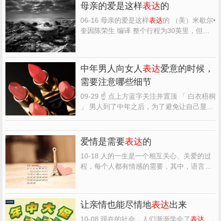
母亲的爱是这样
表达
的
06-16 母亲的爱是这样
表达
的 （美）米歇尔•
奎因陈荣生 编译 整个行程为30英里，但母
亲决定还是让女儿开车。 “你带电话了
吗？”母亲问，此时，女儿将车从匝道开到高
速公路上。 “是的。”姑娘说。“钱包呢？”“是
中年男人向女人
表达
爱意的时候，
的。” “一定要记住去哪都要带着钱包。即便
需要注意哪些细节
是进卫...
09-29 ☝ 点上方蓝字关注并置顶 「 白衣梧桐
」 男人到了中年之后，为了避免让自己显得
过于油腻，你应该时刻注意自己的言谈举
止。在感情中，如果一个中年男人
表达
爱意
的方式过于油腻或浮夸，往往会引起女人的
爱情是需要
表达
的
强烈反感。 男人到了中年，往往会面临各种
10-18 人的一生是一个相互关心、关爱的过
各样的压力。但...
程，每个人都有情感的需要，其中，语言的
交流和情感的
表达
又是关键。不要让爱人只
是用猜想知道你的关爱，而是要让对方时时
感受到你的心意，...
让亲情也能尽情地
表达
出来
10-08 现在的社会，人们渐渐学会了
表达
，