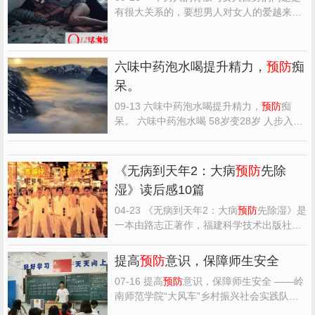
有很大关系的，要想男人对女人的爱越来越
深越来越浓，请女人用如下25招来
预防
男人
出轨，相信会有一定的效果。 1、要学会做
得一手好菜，而且多...
六味中药泡水喝提升精力，
预防
痴
呆。
09-13 六味中药泡水喝提升精力，
预防
痴
呆。 六味中药泡水喝 58岁变28岁 人步入老
年，会渐渐觉得精力不够用。那么六味中草
药泡茶喝，马上就会觉得有明显改观。这六
味中药是：远志，益智仁，伸筋草，首鸟，
《无病到天年2：大病
预防
先除
黄茋，枸杞。(六味药均为5克X10二价40元)
湿》读后感10篇
远志，益智仁首鸟，...
04-23 《无病到天年2：大病
预防
先除湿》是
一本由路志正著作，福建科学技术出版社出
版的平装图书，本书定价：38.00，页数：
239，文章吧小编精心整理的一些读者的读
提高
预防
意识，保障师生安全
后感，希望对大家能有帮助。 《无病到天年
07-16 提高
预防
意识，保障师生安全 ——岭
2：大病
预防
先除湿》读后感(一)：大病湿先
南师范学院“大风车”乡村振兴社会实践队安
除 在看这本书之前...
全会议 作者：苏泳欣 7月15日夜晚，岭南师