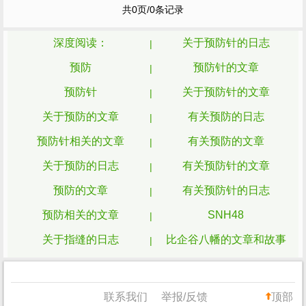
共0页/0条记录
的地方。 请尽量将这篇文章转发给你的父母
长辈，给家里长辈先打个
预防
针。因为第一
代区块链从业者基本...
深度阅读：
关于预防针的日志
预防
预防针的文章
预防针
关于预防针的文章
关于预防的文章
有关预防的日志
预防针相关的文章
有关预防的文章
关于预防的日志
有关预防针的文章
预防的文章
有关预防针的日志
预防相关的文章
SNH48
关于指缝的日志
比企谷八幡的文章和故事
咨询师相关的文章
花生相关的文章
关于惨剧的文章
MarryU丘比特娘语录
联系我们
举报/反馈
顶部