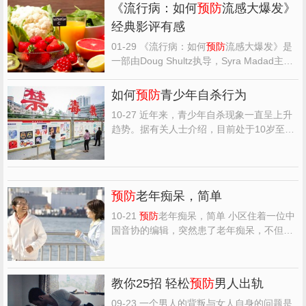
《流行病：如何
预防
流感大爆发》
经典影评有感
01-29 《流行病：如何
预防
流感大爆发》是
一部由Doug Shultz执导，Syra Madad主演
的一部纪录片类型的电影，特精心从网络上
整理的一些观众的影评，希望对大家能有帮
如何
预防
青少年自杀行为
助。 《流行病：如何
预防
流感大爆发》影评
10-27 近年来，青少年自杀现象一直呈上升
(一)：看 跟随这部系列纪录片认识那些奋战
趋势。据有关人士介绍，目前处于10岁至25
在抗击流感第一线...
岁年龄段的青少年成为自杀或自杀未遂的主
流人群。花样年华，过早凋谢，给人生带来
不幸，给家庭带来苦痛，给社会造成损失。
青少年为什么要自杀，漠视生命？那么如何
预防
老年痴呆，简单
预防
青少年自杀，悲...
10-21
预防
老年痴呆，简单 小区住着一位中
国音协的编辑，突然患了老年痴呆，不但生
活完全不能自理，居然也不认识与他生活了
50多年的老伴和儿女，家人和他本人都备受
煎熬。据她老伴说，著名交响乐指挥家秋里
教你25招 轻松
预防
男人出轨
也患上了老年痴呆，儿女都在国外，很可
怜。 人上了四十岁以...
09-23 一个男人的背叛与女人自身的问题是