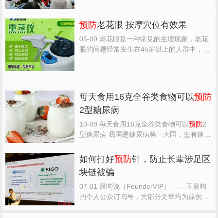
范学院体育科学学院“大风车”乡村振兴社会
实践队的日常例会中，队长何杰安向队员们
预防
老花眼 按摩穴位有效果
提出了关于台风安全的相关注意事项和提醒
各小组做好预...
05-09 老花眼是一种常见的生理现象，老花
眼的问题经常发生在45岁以上的人群中，这
将给患者的正常生活带来很大的麻烦。因
此，患者朋友在日常生活中应多加注意，以
有效
预防
老花眼的发生。事实上，老花眼并
不是一种疾病，只是人类衰老的一种自然表
每天食用16克全谷类食物可以
预防
现，但是眼睛的视力模...
2型糖尿病
10-08 每天食用16克全谷类食物可以
预防
2
型糖尿病 我国是糖尿病第一大国，患有糖尿
病的人数很多。大家可以看看周围的老人，
十个钟有8个人有糖尿病。而糖尿病又有一定
如何打好
预防
针，防止长辈涉足区
的遗传性，若是家中有人患病，后代就要比
块链被骗
普通人更易患病。因此，家中长辈有得糖尿
病的，就算身体健...
07-01 晨昀说（FounderVIP） ——王晨昀
的个人公众订阅号，大部分文章均为原创。
主要有创业心得、独立思考类文章。这个公
众号不是一个自媒体，只是晨昀写公开日记