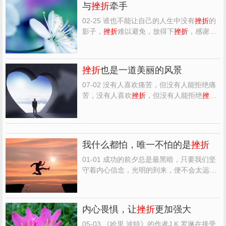
与
挫折
牵手
02-25 谁也不能让自己的人生中没有
挫折
的
影子，
挫折
难以避免，放得下
挫折
，感谢
挫
折
，是我们每个人应该有的品质。 如果人生
没有荒芜与悲怆，就定有长征般的考验。在
这个无尽的轮回中，正上演着一场生存的抗
挫折
也是一道美丽的风景
争。路，从我们脚下渐渐流过，如火焰般跳
动，坚定不移地踩...
07-02 没有人喜欢痛苦，但没有人能拒绝痛
苦，没有人喜欢
挫折
，但没有人能拒绝
挫
折
。 辽阔的苍穹中飞翔的雄鹰，是经历了无
数次摔下悬崖的痛苦后，才能成为天空的霸
主，一颗璀璨无比的珍珠，是经历过蚌无数
次地蠕动地打磨，才能熠熠生辉。 人生好比
我什么都怕，唯一不怕的是
挫折
爬山，人生这座山，...
01-01 成功的前夕总是最黑暗，只要我们坚
守着内心信念，光明的到来，便不会太远
了。 -01- ldquo;幸运固然令人羡慕，但战胜
逆境则令人敬佩。这是塞涅卡模仿斯多葛派
哲学讲的一句名言。无数的事实证明，人之
内心畏惧，让
挫折
更加强大
所以能成功，往往都是在对逆境的征服中出
现的。
挫折
是人生...
05-03 《哈里.波特》的作者J.K.罗琳在接受