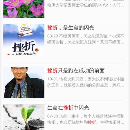
哈佛大学荣誉博士学位的演讲中说：人们有
一个共识，那就是人可以从
挫折
中变得更聪
明、更强大，这句话意味着人从此对自己的
生存能力有了更好的把握。如果没有苦难来
挫折
，是生命的闪光
考验你，那么你就不会真正懂得自己，不会
懂得你处理各种关...
03-29 不经历风雨，怎么能见彩虹？小溪不
经历曲折，怎么能汇入江河？风景不经历季
节的更迭，怎么能有春花秋月？我们不经历
生活的酸甜苦辣，悲欢离合，怎么会有一个
成熟的心智和坚强的生命？生命不经历
挫折
的打磨，怎么能闪耀出璀璨的的光芒？ 当世
挫折
只是跑在成功的前面
界上没有了烦恼，...
10-31 他初次到武汉，因为找不到轻松体面
的工作，就跟着人做鸡的分割生意，鸡爪、
鸡翅、鸡腿、鸡胸、鸡内脏分开出售。后
来，他先后到湖南岳阳、湖北孝感等地做了
同样的生意，每次，他都遇到
挫折
。跟他一
生命在
挫折
中闪光
起的人都打道回家乡了。然而，他却重新到
了武汉继续找苦力活做...
07-30 人的一生中，每个人都曾沐浴幸福和
快乐，也会历练坎坷和
挫折
。幸福快乐时，
我们总是感觉时间的短暂；而痛苦难过时，