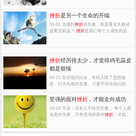
我们却抱怨度日如年。幸福和痛苦本来就是
双胞胎，上帝是公平的，痛苦往往是伴随幸
挫折
是另一个生命的开端
福并存。会享受幸福，也要学会享受痛苦，
享受幸福会增加你的...
09-01 当遇到
挫折
或失败，你是看见失败还
是看见机会？
挫折
是我们每个人成长的必经
之路，它不是你想有就有，想没有就没有
的。有句名言说的好，如果你想一生摆脱苦
难，你就得是神或者是死尸。这句话形象地
说明了
挫折
是伴随着人生的，是谁都逃不掉
挫折
经历得太少，才觉得鸡毛蒜皮
的。 人生在世，从古...
都是烦恼
02-21 在后现代社会，年轻人除了思想超
前，行为也相对反叛。只要不符合他们的心
情，随时从晴天变成阴天，甚至雨天。一点
点不顺，动不动就埋怨，已经成为常态。他
坚强的面对
挫折
，才能走向成功
们对未来也缺乏严谨的规划。当然没有规
10-29 导读：没有人不经历失败， 每个人都
划，或许就是他们的规划，更别说严谨的态
会面对失败，只有坚强的面对
挫折
，才能真
度。
挫折
经历得太少，...
正的走向成功 在美国有这样一件事：有一位
青年在一家公司做得很出色，他为自己描绘
了一幅灿烂的蓝图，对前途充满信心。突然