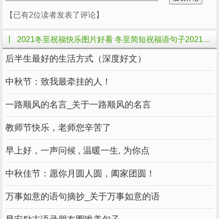
请不要担心，冬天当然不仅是寒冷和孤独，火锅
【已有2位读者发表了评论】
热球，热饺子，厚毛绒睡衣暖床，关于冬天的记
忆热气腾腾，多快乐照顾自己啊，即使一个人也
┃ 2021冬至祝福快乐图片好看 冬至简短祝福语句子2021大的相关文章
想过一个好冬天，每个人，冬至快乐~
后半生最好的生活方式（深度好文）
树叶光，草黄，鸟飞，雪霜。骨冷，心凉，气温
中秋节：致我最牵挂的人！
下降，友谊上升。多穿衣服，防冻伤，保暖壶，
多喝汤。如何用一句话说出来？冬至快到了。祝
一路顺风的名言_关于一路顺风的名言
你快乐健康。
教师节快乐，老师您辛苦了
冬天越深，年越近，赚钱的日子就不多了！
早上好，一声问候 , 温暖一生, 为你点
现在人们提到冬至想吃饺子，我认为首先想到的
应该是：12月22日，太阳直接进入南回归线，
中秋佳节：愿你月圆人圆，阖家团圆！
北半球最短的夜晚，从那时起，太阳越来越短，
万事如意的语句摘抄_关于万事如意的语
北半球中午太阳高度角最低，北极圈北极夜现
象，世界上最大，太阳位于最近的点附近，地球