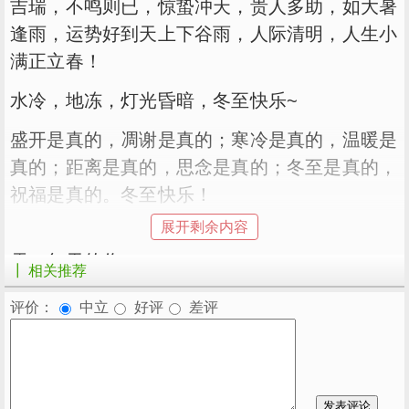
吉瑞，不鸣则已，惊蛰冲天，贵人多助，如大暑
逢雨，运势好到天上下谷雨，人际清明，人生小
满正立春！
水冷，地冻，灯光昏暗，冬至快乐~
盛开是真的，凋谢是真的；寒冷是真的，温暖是
真的；距离是真的，思念是真的；冬至是真的，
祝福是真的。冬至快乐！
展开剩余内容
我喜欢早春的树，盛夏的风，深秋的雨，冬至的
雪，每天的你~
┃ 相关推荐
寒风凄凉，风干你的烦恼；雪花满铺，雪隐藏你
评价：
中立
好评
差评
的悲伤；温暖的阳光，灿烂的好运。冬至，我的
祝福，飞过千山万水来到你身边，祝你幸福比天
长，幸福比海深。