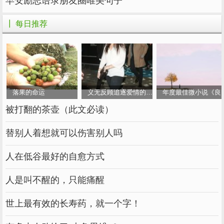
早安励志语录朋友圈唯美句子
速度加快，晨昏线和极圈！
┃ 每日推荐
春天的冰融化了，柳绿花红了。夏至烈日，五彩
缤纷。秋天，千秋万代。冬至冰霜，岁末寒冷。
2021年最后一个节气，新年不远~
冬至到了，天冷了，头脚暖暖的，不要逞强，放
落果的命运
义无反顾追逐爱情的女人
年度最佳微小说《良
大红枣，粥，牛肉汤，温补方，勤锻炼，耐寒
被打翻的茶壶（此文必读）
强，摩鼻，感冒防，蜂蜜水，润肺忙，感情强，
替别人着想就可以伤害别人吗
心温暖，祝你健康！
人在低谷最好的自愈方式
短日不能阻挡，向往你。长夜也可以犹豫，饺子
不能忘记~
人是叫不醒的，只能痛醒
世上最有效的长寿药，就一个字！