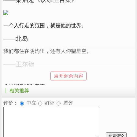
一个人行走的范围，就是他的世界。
——北岛
我们都住在阴沟里，还有人仰望星空。
——王尔德
展开剩余内容
19.有些东西被遗忘，有些东西消失了，有些东西死了，
几乎没有悲剧因素。
┃ 相关推荐
——《寻羊冒险》
评价：
中立
好评
差评
总之，岁月漫长，但值得等待。