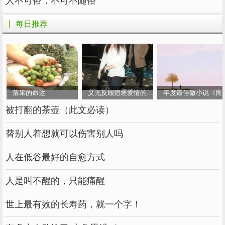
人不可俗，不可不随俗
死像熟悉的梨，离树而落，离梨者，离也。
——《活着》
┃ 每日推荐
26.离爱太近也会变成消极的东西。
——《失乐园》
落果的命运
义无反顾追逐爱情的女人
年度最佳微小说《良
每个人都是月亮，总有阴暗面，从不让人看见。
被打翻的茶壶（此文必读）
——《赤道环游记》
替别人着想就可以伤害别人吗
28.为了让灵魂安静，一个人每天要做两件他不喜欢的
人在低谷最好的自愈方式
事。
人是叫不醒的，只能痛醒
——月亮与六便士
世上最有效的长寿药，就一个字！
29.活着做点什么，请努力。