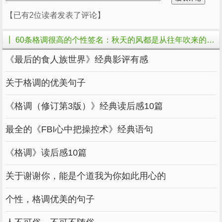
——如果我们的语言是威士忌，
【已有2位读者发表了评论】
21.没有完美的文章，就像没有完全绝望一样。
┃ 60条格调很高的个性签名：秋天的风都是从往年吹来的的相关文章
——《听风吟》
《最后的食人族世界》经典影评有感
22.让她反感的不是世界的丑陋，而是世界上戴的美丽面
具。
关于格调的优美句子
——无法承受的生命之轻
《格调（修订第3版）》经典读后感10篇
最全的《FBI心中把操控术》经典语句
23.感情有理智根本无法理解的理由。
《格调》读后感10篇
——月亮与六便士
关于谢谢你，能是个道我为你如此用心的
在漫长的黑暗中，你是我唯一的光。
个性，格调优美的句子
——《白夜行》