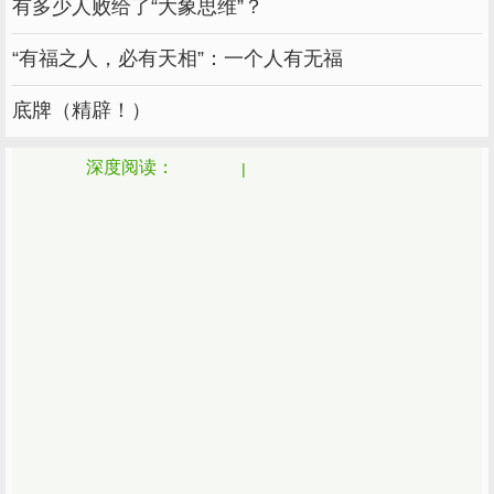
——《地下》
有多少人败给了“大象思维”？
“有福之人，必有天相”：一个人有无福
为了看到太阳和蓝色的地平线，我来到这个世界。
底牌（精辟！）
——《城门开》
深度阅读：
成熟意味着停止展示自己，学会隐藏自己。
——《失踪的孩子》
32再失去，总比从未得到更伤人。
——追风筝的人
33.如果你打算爱一个人，你应该弄清楚你是否愿意为他
放弃像上帝一样自由的心，从此你愿意有羁绊。