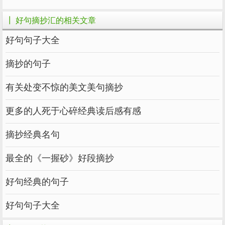
17.世界上有很多高级的人，也有很多有趣的
┃ 好句摘抄汇的相关文章
人，但很少有高级有趣的人。高级的人是受人尊
敬的，有趣的人是受人喜爱的，高级有趣的人是
好句句子大全
受人尊敬的，亲密而不友好的。交接时间越长，
摘抄的句子
香味越醇厚。
有关处变不惊的美文美句摘抄
18.当上帝给你荒野时，这意味着他希望你成为
一只飞鹰。
更多的人死于心碎经典读后感有感
19.阳光退出院子，退得这么慢，期间有很多停
摘抄经典名句
顿，就像哽咽一样。
最全的《一握砂》好段摘抄
20.当人们以正义的名义审判另一个人时，所谓
的正义没有普遍的标准。
好句经典的句子
好句句子大全