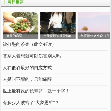
┃ 每日推荐
落果的命运
义无反顾追逐爱情的女人
年度最佳微小说《良
被打翻的茶壶（此文必读）
替别人着想就可以伤害别人吗
人在低谷最好的自愈方式
人是叫不醒的，只能痛醒
世上最有效的长寿药，就一个字！
有多少人败给了“大象思维”？