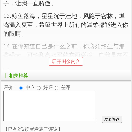
子，让我一直骄傲。
13.鲸鱼落海，星星沉于洼地，风隐于密林，蝉
鸣漏入夏至，希望世界上所有的温柔都能进入你
的眼睛。
14.在你知道自己是什么之前，你必须终生与那
些强大、可怕和高水平的东西碰撞。自我是在不
展开剩余内容
断的自我升级中产生的，是一个不断的自我塑造
过程。
┃ 相关推荐
15.黄昏时分，它的碎片散落在世界上，融入山
评价：
中立
好评
差评
川湖海，所以耿耿星河有幸住在你的眼睛里。我
把这些碎片收集起来，写成一封长信，晚上前轻
声读给你。
16.进退维谷的日子往往是独一无二的。
【已有2位读者发表了评论】