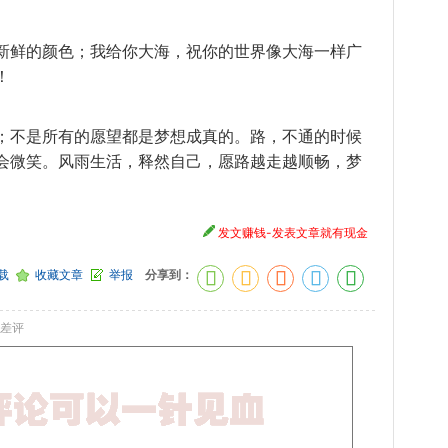
新鲜的颜色；我给你大海，祝你的世界像大海一样广
！
；不是所有的愿望都是
梦想
成真的。路，不通的时候
会微笑。风雨生活，释然
自己
，愿路越走越
顺畅
，梦
发文赚钱-发表文章就有现金
载
收藏文章
举报
分享到：
差评