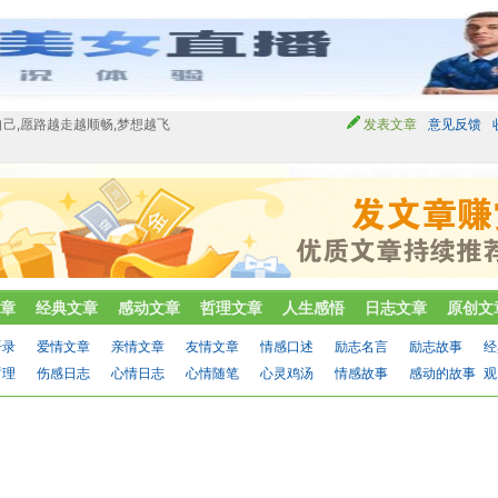
己,愿路越走越顺畅,梦想越飞
发表文章
意见反馈
章
经典文章
感动文章
哲理文章
人生感悟
日志文章
原创文
语录
爱情文章
亲情文章
友情文章
情感口述
励志名言
励志故事
经
哲理
伤感日志
心情日志
心情随笔
心灵鸡汤
情感故事
感动的故事
观