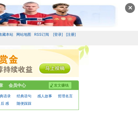
✕
收藏本站
网站地图
RSS订阅
[登录]
[注册]
章
会员中心
发文赚钱
典语录
经典语句
感人故事
哲理名言
 后 感
随便踩踩