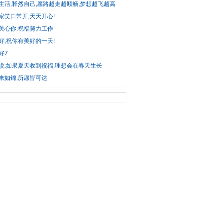
生活,释然自己,愿路越走越顺畅,梦想越飞越高
家笑口常开,天天开心!
关心你,祝福努力工作
好,祝你有美好的一天!
好7
说:如果夏天收到祝福,理想会在春天生长
来如锦,所愿皆可达