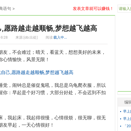
典语句
>
发表文章就可以赚钱！
己,愿路越走越顺畅,梦想越飞越高
16:28
来源:[db:出处]
阅读:
载入中…
朋友，不会难过；晴天，看蓝天，想想美好的未来，
你心情愉快，风景无限！
睡觉，闹钟总是催促鬼吼，我总是乌龟爬衣服，所以
醒你：早起是个好习惯，大部分好处，不会迟到不扣
编
早上
床，我起床，我起得很慢，心情很烦，很无聊，很无
早上
朋友早起，一天心情很好！
「2