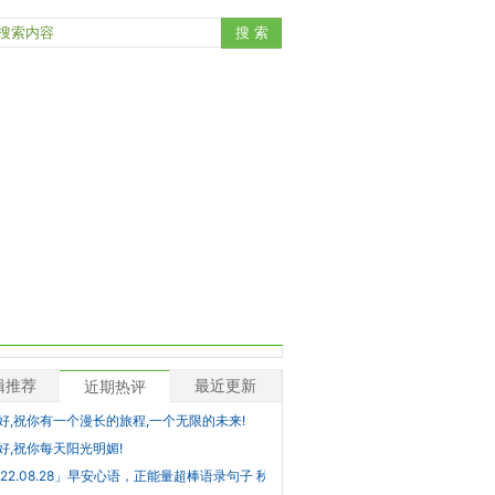
辑推荐
最近更新
近期热评
好,祝你有一个漫长的旅程,一个无限的未来!
好,祝你每天阳光明媚!
022.08.28」早安心语，正能量超棒语录句子 秋天早上好图片大全