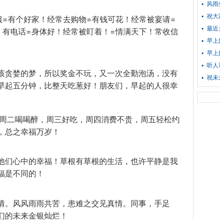
风雨
祝大
服=有个好家！经常去购物=有钱可花！经常被宴请=
最近
！有电话=身体好！经常被盯着！=情满天下！常收信
早上
早上
听人
该贪婪的梦，所以奖金不玩，又一次全勤泡汤，没有
祝未
早起五分钟，比整天吃葱好！朋友们，早起的人很幸
，周二喝喝醉，周三好吃，周四消费不贵，周五轻松约
，总之幸福万岁！
他们心中的幸福！草根有草根的
生活
，也许平静是我
福是不同的！
情。风
风雨
雨共苦，患难之交见真情。同事，手足
们的未来金银灿烂！