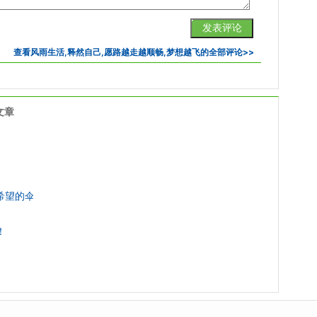
查看
风雨生活,释然自己,愿路越走越顺畅,梦想越飞
的全部评论>>
文章
希望的伞
！