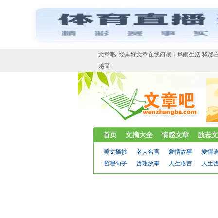
文章吧-经典好文章在线阅读：风雨生活,释然自
越高
首页
文摘大全
情感文章
励志文
美文摘抄
名人名言
爱情故事
爱情
哲理句子
哲理故事
人生格言
人生