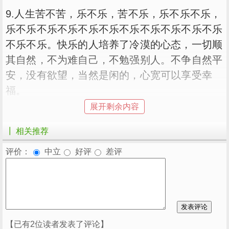
9.人生苦不苦，乐不乐，苦不乐，乐不乐不乐，
乐不乐不乐不乐不乐不乐不乐不乐不乐不乐不乐
不乐不乐。快乐的人培养了冷漠的心态，一切顺
其自然，不为难自己，不勉强别人。不争自然平
安，没有欲望，当然是闲的，心宽可以享受幸
福。
展开剩余内容
┃ 相关推荐
10.因为生活是多么坎坷，命运是多么曲折，生
活中最真实、最美好的状态就是拥有一份理解、
评价：
中立
好评
差评
满足和幸福，做一个热爱生活的强者，以诚实的
心迎接每一天的起起落落；以简单的心态对待复
杂的现实生活，让一切从简单开始。如果心简
单，人们就会充满幸福。
【已有2位读者发表了评论】