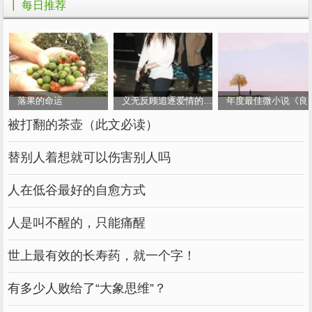
┃ 每日推荐
落果的命运
义无反顾追逐爱情的女人
年度最佳微小说《良
被打翻的茶壶（此文必读）
替别人着想就可以伤害别人吗
人在低谷最好的自愈方式
人是叫不醒的，只能痛醒
世上最有效的长寿药，就一个字！
有多少人败给了“大象思维”？