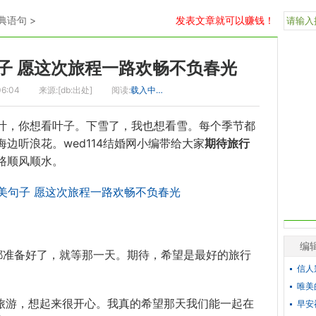
典语句
>
发表文章就可以赚钱！
子 愿这次旅程一路欢畅不负春光
06:04
来源:[db:出处]
阅读:
载入中…
叶，你想看叶子。下雪了，我也想看雪。每个季节都
边听浪花。wed114结婚网小编带给大家
期待
旅行
路顺风顺水。
编
切都准备好了，就等那一天。期待，希望是最好的旅行
信人
唯美
去旅游，想起来很开心。我真的希望那天我们能一起在
早安