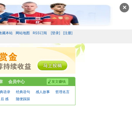
✕
收藏本站
网站地图
RSS订阅
[登录]
[注册]
章
会员中心
发文赚钱
典语录
经典语句
感人故事
哲理名言
 后 感
随便踩踩