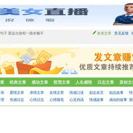
句子 愿这次旅程一路欢畅不
发表文章
意见反馈
章
经典文章
感动文章
哲理文章
人生感悟
日志文章
原创文
语录
爱情文章
亲情文章
友情文章
情感口述
励志名言
励志故事
经
哲理
伤感日志
心情日志
心情随笔
心灵鸡汤
情感故事
感动的故事
观