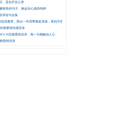
话，适合烂在心里
个极唯美的句子，唤起你心底的纯粹
语录短句合集
种花混着养，阳台一年四季都是花海，美到不想出门
句经典爱情伤感语录
玲十大经典爱情语录，每一句都触动人心
经典爱情语录