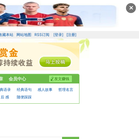
✕
收藏本站
网站地图
RSS订阅
[登录]
[注册]
章
会员中心
发文赚钱
典语录
经典语句
感人故事
哲理名言
 后 感
随便踩踩