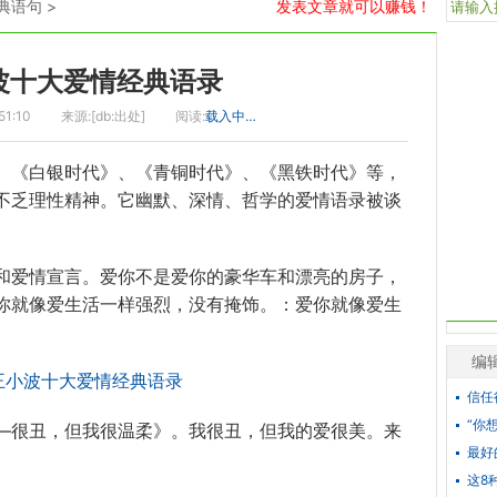
典语句
>
发表文章就可以赚钱！
波十大爱情经典语录
51:10
来源:[db:出处]
阅读:
载入中…
、《白银时代》、《青铜时代》、《黑铁时代》等，
不乏理性精神。它幽默、深情、哲学的
爱情
语录
被谈
和爱情宣言。爱你不是爱你的豪华车和漂亮的房子，
你就像爱生活一样强烈，没有掩饰。
：
爱你就像爱生
编
信任
“你
—很丑，但我很温柔》。我很丑，但我的爱很美。来
最好
这8