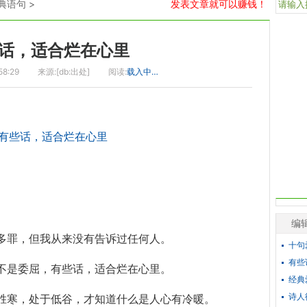
典语句
>
发表文章就可以赚钱！
话，适合烂在心里
58:29
来源:[db:出处]
阅读:
载入中…
）
编
多罪，但我从来没有告诉过任何人。
十句
有些
不是委屈，有些话，适合烂在心里。
经典
诗人
胜寒，处于低谷，才知道什么是人心有冷暖。