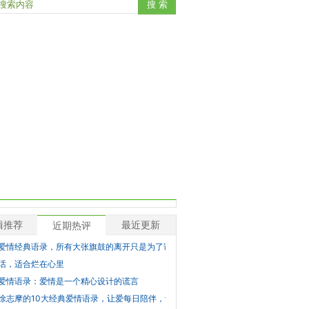
辑推荐
最近更新
近期热评
爱情经典语录，所有大张旗鼓的离开只是为了试探，真正的离开
话，适合烂在心里
爱情语录：爱情是一个精心设计的谎言
徐志摩的10大经典爱情语录，让爱每日陪伴，让情越处越浓！