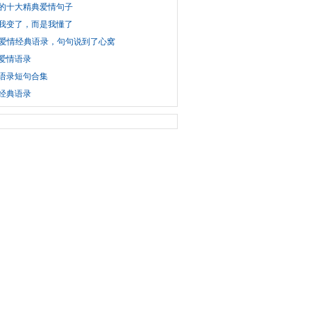
的十大精典爱情句子
我变了，而是我懂了
条爱情经典语录，句句说到了心窝
爱情语录
语录短句合集
经典语录