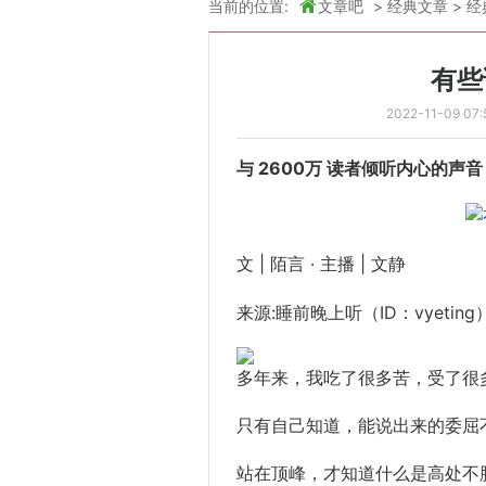
当前的位置:
文章吧
>
经典文章
>
经
有些
2022-11-09 07:
与 2600万 读者倾听内心的声音
文 | 陌言 · 主播 | 文静
来源:睡前晚上听（ID：vyeting
多年来，我吃了很多苦，受了很
只有自己知道，能说出来的委屈
站在顶峰，才知道什么是高处不