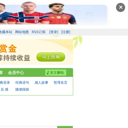
✕
收藏本站
网站地图
RSS订阅
[登录]
[注册]
章
会员中心
发文赚钱
典语录
经典语句
感人故事
哲理名言
 后 感
随便踩踩