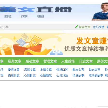
烂在心里
发表文章
意见反馈
章
经典文章
感动文章
哲理文章
人生感悟
日志文章
原创文
语录
爱情文章
亲情文章
友情文章
情感口述
励志名言
励志故事
经
哲理
伤感日志
心情日志
心情随笔
心灵鸡汤
情感故事
感动的故事
观