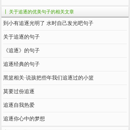
过
?
喜欢
一个人
┃ 关于追逐的优美句子的相关文章
如果那
， 与之分开之后，依旧喜欢他，
个人
惦
到小有追逐光明了 水时自己发光吧句子
他，那么他与你的
是
相关的。 ----
念
生命
血肉
安
妮宝贝
关于追逐的句子
20、结尽同心缔尽缘，此生虽短意
。
缠绵
《追逐》的句子
与卿再
逢日，玉树临风一
。 ----
世相
少年
仓央嘉
追逐经典的句子
措
21、
，看庭前花开花落；去留无
宠辱不惊
黑篮相关·说孩把些年我们追逐过的小篮
意，望天上
舒。 ----
云卷云
洪应明
莫要过份追逐
22、不
于心，不困于情。不畏将来，不念
乱
追逐自我热爱
。如此，
。 ----
过往
安好
丰子恺
追逐你心中的梦想
23、你是我的sunshine，是我想
也拒绝
拒绝
不了的
。 ----顾漫