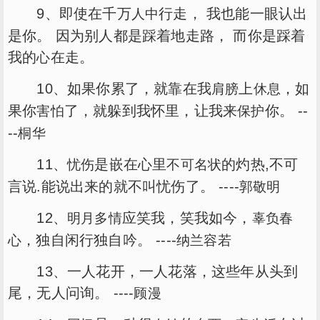
9、即使在千万
行走， 我也能一眼认出
人中
是你。 因为别人都是踩着地走路， 而你是踩着
我的
在走。
心
10、如果你累了，就靠在我
上
，如
肩膀
休息
果你
了，就躲到我怀里，让我来
你。 --
害怕
保护
--
桐华
11、
是嵌在心里
的灼热,不可
忧伤
不可名状
言说.能说出来的就不叫忧伤了。 ----
郭敬明
12、
应笑我，笑我如今，
明月
多情
辜负
春
，独自闲行独自吟。 ----
心
纳兰容若
13、一人花开，一人花落，这些年从头到
尾，无人问询。 ----
顾漫