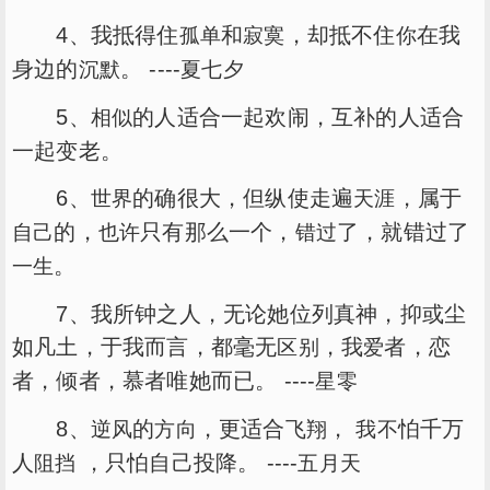
4、我抵得住
和
，却抵不住
在我
孤单
寂寞
你
身边的
。 ----
沉默
夏七夕
5、
的人适合一起欢闹，互补的人适合
相似
一起变老。
6、
的确很大，但纵使走遍
，属于
世界
天涯
的，
只有那么一个，
了，就错过了
自己
也许
错过
。
一生
7、我所钟之人，无论她位列真神，抑或尘
如凡土，于我而言，都毫无
，我
者，恋
区别
爱
者，倾者，慕者唯她而已。 ----
星零
8、
的
，更适合
，
怕千万
逆风
方向
飞翔
我不
人
，只怕自己投降。 ----
阻挡
五月天