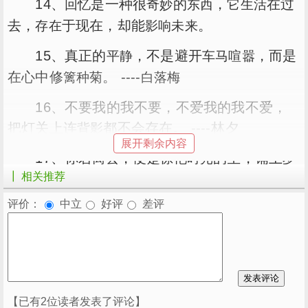
14、
是一种很
的
，
在过
回忆
奇妙
东西
它
生活
去，
于现在，却能
。
存在
影响
未来
15、真正的
，不是避开
，而是
平静
车马
喧嚣
在心中修
。 ----
篱种菊
白落梅
16、不要我的我不要，不爱我的我不爱，
把灯关上连
都不会存在。 ----林夕
背影
展开剩余内容
17、你若
，便是
的尘，铺上
离去
惊艳
时光
岁
┃ 相关推荐
，爱厌离愁似曾伤。
月
你若归来，便是
岁月的人，灭了时光，许你
温柔
评价：
中立
好评
差评
倾世温柔又何妨！
18、
。到底
爱淡如水。 ----
相濡以沫
需要
安
意如
19、善生， 你会怎么去
你是否真正地
【已有2位读者发表了评论】
判断