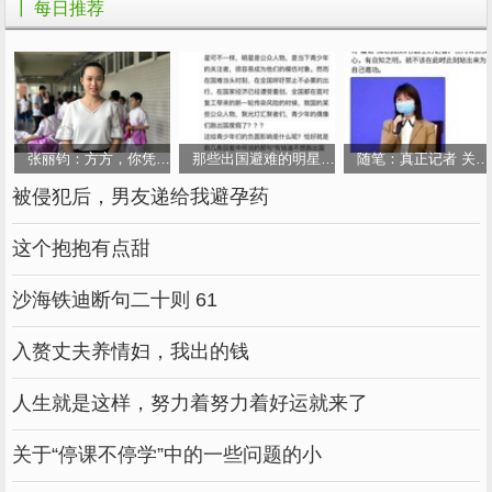
阳光
┃ 每日推荐
24、从
起，做一个
的人
明天
幸福
喂马、劈柴，周游世界
从明天起，
和
关心
粮食
蔬菜
我有一所
，面朝
，
房子
大海
春暖花开
张丽钧：方方，你凭什么喝令人家“引咎辞职”？
那些出国避难的明星，终于现出原形：疫情，才
随笔：真正记者 关注
从明天起，和每一个
亲人
通信
被侵犯后，男友递给我避孕药
告诉他们
我的幸福
这个抱抱有点甜
那幸福的
告诉我的
闪电
我将告诉每一个人
沙海铁迪断句二十则 61
给每
河每一座山取一个
一条
温暖的
名字
，我也为你
入赘丈夫养情妇，我出的钱
陌生人
祝福
有一个
的
愿你
灿烂
前程
人生就是这样，努力着努力着好运就来了
愿你
终成
有情人
眷属
愿你在尘世获得幸福
关于“停课不停学”中的一些问题的小
我只愿面朝大海，春暖花开 ----海子