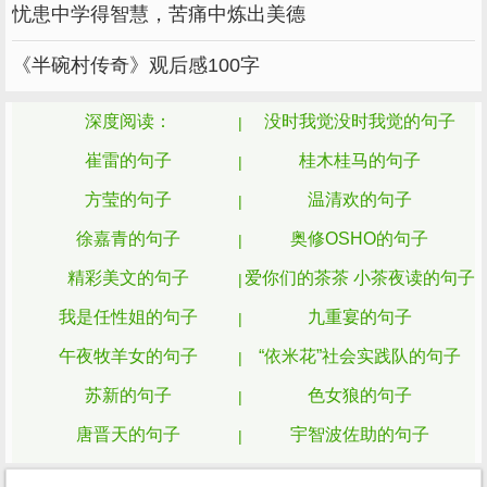
忧患中学得智慧，苦痛中炼出美德
25、世上情花万种，有一种叫生死相随。 -
《半碗村传奇》观后感100字
---安意如
26、樱花只开一季，真爱只有一次。如果
深度阅读：
没时我觉没时我觉的句子
只是寂寞，请不要爱我。
崔雷的句子
桂木桂马的句子
27、所谓未来，不过是往昔
方莹的句子
温清欢的句子
所谓希望，不过是命运 ----西川
徐嘉青的句子
奥修OSHO的句子
28、不愿清醒，宁愿一直沉迷放纵。 不知
精彩美文的句子
爱你们的茶茶 小茶夜读的句子
归路，宁愿一世无悔追逐。 ----王小波
我是任性姐的句子
九重宴的句子
午夜牧羊女的句子
“依米花”社会实践队的句子
29、我曾路过你的心，不是我不想停留，
而是你不肯收留。
苏新的句子
色女狼的句子
唐晋天的句子
宇智波佐助的句子
30、以爱之名，将你放逐于我心，你可愿
意？
又逢花落的句子
小贱的句子