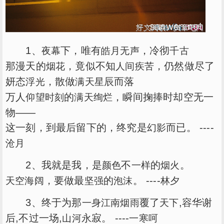
1、
下，唯有
，冷彻
夜幕
皓月
无声
千古
那漫天的
，竟似不知
，仍然做尽了
烟花
人间
疾苦
妍态
，散做
辰而落
浮光
满天星
万人
的
，瞬间掬捧时却空无一
仰望
时刻
满天
绚烂
物——
这一刻，到最后留下的，终究是
而已。 ----
幻影
沧月
2、我就是我，是
不
的
。
颜色
一样
烟火
，要做最
的
。 ----
天空
海阔
坚强
泡沫
林夕
3、终于为那
覆了
,容华谢
一身
江南
烟雨
天下
后,不过一场,
永寂。 ----
山河
一寒呵