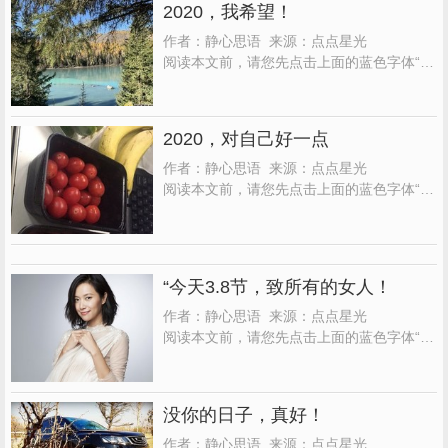
2020，我希望！
作者：静心思语 来源：点点星光
阅读本文前，请您先点击上面的蓝色字体“点
点星光”，再点击“关注”，这样您就可以继续
免费收到文章了。每天都有分享。完全是免
费订阅，请放心关注 越到年末， 越觉得时间
2020，对自己好一点
就像长了翅膀一样， 飞逝而过， 任你如何努
力都拉不住， 唯有仔细打点分分秒秒， 充
作者：静心思语 来源：点点星光
实...
阅读本文前，请您先点击上面的蓝色字体“点
点星光”，再点击“关注”，这样您就可以继续
免费收到文章了。每天都有分享。完全是免
费订阅，请放心关注 2019年， 眨眼间就到
站了， 你是否跟我一样， 有点恋恋不舍，
“今天3.8节，致所有的女人！
有的心潮起伏， 这一年无论过的怎么样， 是
快...
作者：静心思语 来源：点点星光
阅读本文前，请您先点击上面的蓝色字体“点
点星光”，再点击“关注”，这样您就可以继续
免费收到文章了。每天都有分享。完全是免
费订阅，请放心关注。 女人，别小看自己，
没你的日子，真好！
你虽然没有， 男人们结实的肩膀， 但同样能
撑半边天， 你虽然没有， 男人们有力的手
作者：静心思语 来源：点点星光