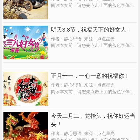
掌...
阅读本文前，请您先点击上面的蓝色字体“点
点星光”，再点击“关注”，这样您就可以继续
免费收到文章了。每天都有分享。完全是免
费订阅，请放心关注 没你的日子，真好！ 我
明天3.8节，祝福天下的好女人！
可以读读书，也可以写写字， 将自己融入于
书香中， 感受文字带给我的充实， 再不用
作者：静心思语 来源：点点星光
每...
阅读本文前，请您先点击上面的蓝色字体“点
点星光”，再点击“关注”，这样您就可以继续
免费收到文章了。每天都有分享。完全是免
费订阅，请放心关注。 女人，这辈子挺难
的， 心是属于父母的， 身体是属于老公的，
正月十一，一心一意的祝福你！
时间是属于孩子的， 唯有脸上的皱纹 是属于
自...
作者：静心思语 来源：点点星光
阅读本文前，请您先点击上面的蓝色字体“点
点星光”，再点击“关注”，这样您就可以继续
免费收到文章了。每天都有分享。完全是免
费订阅，请放心关注。 正月十一 早上好，亲
今天二月二，龙抬头，祝你好运当
爱的朋友， 今天是正月十一， 推开窗户，
头！
愿好运开启美好的一天， 清晨的第一缕微
风，...
作者：静心思语 来源：点点星光
阅读本文前，请您先点击上面的蓝色字体“点