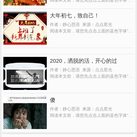
点星光”，再点击“关注”，这样您就可以继续
免费收到文章了。每天都有分享。完全是免
大年初七，致自己！
费订阅，请放心关注。 二月二，龙抬头， 亲
作者：静心思语 来源：点点星光
情友情暖心头， 愿你， 在这寓意成双的日子
阅读本文前，请您先点击上面的蓝色字体“点
里， 天做地合，姻缘成双， 两心相知，幸
点星光”，再点击“关注”，这样您就可以继续
福...
免费收到文章了。每天都有分享。完全是免
费订阅，请放心关注。 现实告诉你， 你不争
气， 连最亲的人都瞧不起你， 你不努力，就
2020，洒脱的活，开心的过
永远没出息， 别怪社会太现实， 别怪人心
太...
作者：静心思语 来源：点点星光
阅读本文前，请您先点击上面的蓝色字体“点
点星光”，再点击“关注”，这样您就可以继续
免费收到文章了。每天都有分享。完全是免
费订阅，请放心关注 再过半个月， 2019，
傻
真的就要汇入历史长河了， 2020，正昂首走
来， 你听到那铿锵的脚步声了吗？ 不仅健
作者：静心思语 来源：点点星光
壮，...
阅读本文前，请您先点击上面的蓝色字体“点
点星光”，再点击“关注”，这样您就可以继续
免费收到文章了。每天都有分享。完全是免
费订阅，请放心关注 谁愿意用一生， 去赌自