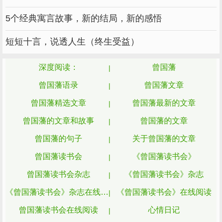
曾国藩的大弟弟曾国潢非常喜欢饮酒，曾国
5个经典寓言故事，新的结局，新的感悟
藩就在家书中语重心长地告诫他：“《记》曰：
短短十言，说透人生（终生受益）
清明在躬。吾人身心之间须有一种清气，使子弟
饮其和，乡党熏其德，庶几积善可以致祥。饮酒
深度阅读：
曾国藩
太多，则气必昏浊;说话太多，则神必躁扰。弟
曾国藩语录
曾国藩文章
于此二弊者皆不能免。欲葆清气，首贵饮酒有
曾国藩精选文章
曾国藩最新的文章
节，次贵说话不苟。”
曾国藩的文章和故事
曾国藩的文章
相信“花未全开月未圆”的曾国藩强调饮酒要
曾国藩的句子
关于曾国藩的文章
有节制和品德，切忌酒后多言，否则，内心就会
曾国藩读书会
《曾国藩读书会》
充满浑浊之气，而且神志也会变得浮躁不堪，不
利修身养性。正所谓“饮酒小酣正好，花开半时
曾国藩读书会杂志
《曾国藩读书会》杂志
偏妍”，凡事不能过度。
《曾国藩读书会》杂志在线阅读
《曾国藩读书会》在线阅读
组建湘军、东征期间，曾国藩官场应酬之
曾国藩读书会在线阅读
心情日记