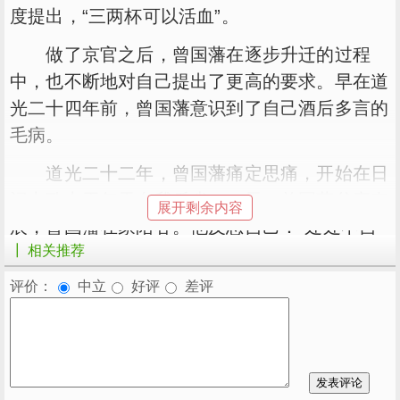
度提出，“三两杯可以活血”。
做了京官之后，曾国藩在逐步升迁的过程
中，也不断地对自己提出了更高的要求。早在道
光二十四年前，曾国藩意识到了自己酒后多言的
毛病。
道光二十二年，曾国藩痛定思痛，开始在日
记中致力于每天自我反省。一天，曾国藩父亲寿
展开剩余内容
辰，曾国藩在家陪客。他反思自己：“处处不自
┃ 相关推荐
检点，虽应酬稍繁，实由自新之志不痛切，故不
觉放松耳。”几天后，自己生日，又检讨自
评价：
中立
好评
差评
己，“酒食较丰，而大人寿辰反菲，颠倒错
谬。”责怪自己心不静，情志屡迁。第二天，汤
海秋女儿纳采，曾国藩去赴宴时喝了酒。酒席过
后，闲谈中说了不少游言。因此，这一天曾国藩