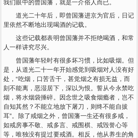
我们眼中的曾国藩，就是一介俗人而已。
道光二十年后，即曾国藩进京为官后，日记
里依然不断地出现喝酒的记载。
这些记载都表明曾国藩并不拒绝喝酒，和常
人一样讲究尽兴。
曾国藩年轻时有很多坏习惯，比如吸烟。但
是，从道光二十一年开始感觉到吸烟对人没有好
处，“吃烟，口苦舌干，甚觉烟之有损无益，而
刻不能离，恶湿居下，深以为恨。誓从今永禁吃
烟，将水烟袋捶碎。因念世之吸食烟瘾者，岂不
自知其然？不能立地放下屠刀，则终不能自拔
耳”。除了戒烟之外，曾国藩一生还有很多戒，
如戒房事不敬、戒多言、戒围棋、戒毁誉心等
等，唯独没有提过要戒酒。相反，他从养生的角