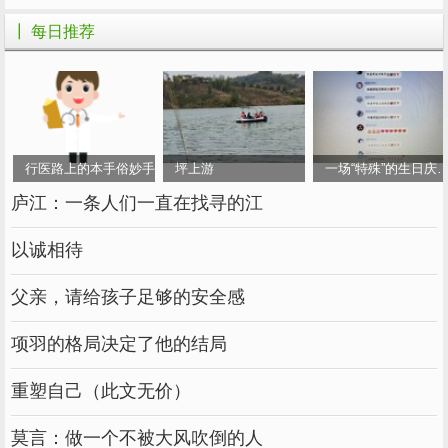
多，并且多言的老毛病还是不改。
┃ 每日推荐
不过，功夫不负有心人。如此不留情面的反
省自责，二三年后，曾国藩酒后多言的毛病终有
所收敛。此后，他的日记中就很少出现类似记
载，慢慢养成他谨言的德行。
行医路上的本手俗妙手
坪上游
一场“特殊”的生日庆
除了好友之外，曾国藩官场交际中也离不开
庐江：一条人们一直在找寻的江
酒。但除了偶尔的应酬外，基本上都是曾国藩和
同道朋友的聚会。
以诚相待
曾国藩也曾醉过。道光二十二年十一月十
父亲，请给孩子足够的安全感
五，这一天是他女儿周岁，“吃面，不觉已醉”。
项羽的格局决定了他的结局
吃面是民间过生日的一种习俗，席间也少不了
酒，因而喝醉是正常的。但曾国藩醉酒的次数很
重塑自己（此文无价）
罕见，原因就在于他从酒后多言的毛病中悟出了
莫言：做一个不被大风吹倒的人
喝酒之道。