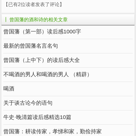
反省颇多：“座间，闻人得别敬，心为之动。昨
【已有2位读者发表了评论】
夜，梦人得利，甚觉艳羡，醒后痛自惩责，谓好
┃ 曾国藩的酒和诗的相关文章
利之心至形诸梦寐，何以卑鄙若此！方欲痛自湔
曾国藩（第一部）读后感1000字
洗，而本日闻言尚怦然欲动，真可谓下流
矣！”清苦的翰林生活曾国藩能忍受，但酒一入
最新的曾国藩名言名句
口便不免闻利心动，心性较高的曾国藩顿感卑
鄙，这番省思当属很深刻了，然而，尽管如此，
曾国藩（上中下）的读后感大全
过二天又旧病复发。
不喝酒的男人和喝酒的男人 （精辟）
他赴何绍基“饮约”，他又反省自己“座间太随
喝酒
和，绝无严肃之意。酒后，观人围棋，几欲攘臂
代谋，屡惩屡忘，直不是人！”“赴黄茀卿兄弟饮
关于谈古论今的语句
约”，说话仍失太多;到杜兰溪家饮约，“席间多戏
牛史·晚清篇读后感精选10篇
言，无论乱德，即取尤招怨，岂可不察”。
正月是传统的春节，曾国藩的应酬自然格外
曾国藩：耕读传家，孝悌和家，勤俭持家