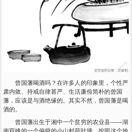
曾国藩喝酒吗？在许多人的印象里，个性严
肃内敛、持戒自律甚严、生活廉俭简朴的曾国
藩，应该是与酒绝缘的。其实不然，曾国藩是喝
酒的。
曾国藩出生于湘中一个贫穷的农业县——湖
南双峰的一个偏僻的小山村荷叶塘。按照这个地