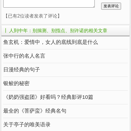
舌头很柔软，但却富有力量，言语，有时比
暴力更伤人。
【已有2位读者发表了评论】
你轻易的的一句评论，对于困境中的人来说
┃ 人到中年：别揣测、别指点、别许诺的相关文章
，不啻于雪上加霜。
鱼玄机：爱情中，女人的底线到底是什么
那些随随便便的评价，既践踏着别人的尊
严，也暴露着自己的粗浅。
张中行的名人名言
知人不评人，知事不声张，不要用自己的尺
日漫经典的句子
度去衡量别人，就是对别人莫大的尊重。
银鲛的秘密
因为，你是你，他是他，你永远不可能做到
真正的感同身受。
《奶奶强盗团》好看吗？经典影评10篇
最全的《菩萨蛮》经典名句
关于亭子的唯美语录