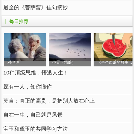
最全的《菩萨蛮》佳句摘抄
┃ 每日推荐
对他说
位置（精辟）
《半个西瓜的故事 》
02
10种顶级思维，悟透人生！
人，别轻易指点
愿有一人，知你懂你
温庭筠是唐代有名的才子，他与宰相令狐绹
莫言：真正的高贵，是把别人放在心上
之子是好朋友，因此，温庭筠常常出入于相府。
自在一生，自己就是风景
有一次，令狐绹向温庭筠请教一个典故的出
处，温庭筠听后，马上告诉他这个典故出自《庄
宝玉和黛玉的共同学习方法