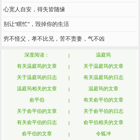
子》。
心宽人自安，得失皆随缘
随后温庭筠又补充了一句：
别让“瞎忙”，毁掉你的生活
“相国大人，《庄子》并不是什么稀奇罕见
的书，您应该知道才对。相国您在公务之余，也
穷不怪父，孝不比兄，苦不责妻，气不凶
应该抽出时间多读读书才好。”
深度阅读：
温庭筠
这本来是一个充满善意而且很中肯的建议，
有关温庭筠的文章
关于温庭筠的文章
可是令狐绹却很不高兴。
关于温庭筠的日志
有关温庭筠的日志
你一个晚辈后生，我问问你，是看得起你，
温庭筠相关的文章
温庭筠的文章
哪里轮得到你来教训我？
俞平伯
有关俞平伯的文章
令狐绹是什么人呐，当朝宰相，人精啊。
关于俞平伯的文章
关于俞平伯的日志
这些话他是不会当面说的。他表面笑嘻嘻地
有关俞平伯的日志
俞平伯相关的文章
说好好好，实则非常恼火。
俞平伯的文章
令狐冲