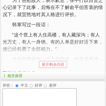
为了告慰故人，表示歉意，张中行以自责之
心记录下了此事，后悔在不了解俞平伯苦衷的情
况下，就贸然地对其人格进行评价。
韩寒写过一段话：
“这个世上有人住高楼，有人藏深沟；有人
光万丈，有人一身锈。有的人单是好好活下来，
便已经耗费了全部精力。”
当你想要评价一个人的时候，你是否考虑
展开剩余内容
过，这个世界上，并不是每个人都能够拥有的你
那样的优越条件。
┃ 相关推荐
生活中，有人因为外界的揣测，遭到非议，
评价：
中立
好评
差评
甚至唾骂：职场里，有人因为不公正的的评价，
被人排挤，甚至辞职。