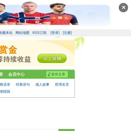
✕
收藏本站
网站地图
RSS订阅
[登录]
[注册]
章
会员中心
发布文章
典语录
经典语句
感人故事
哲理名言
便踩踩