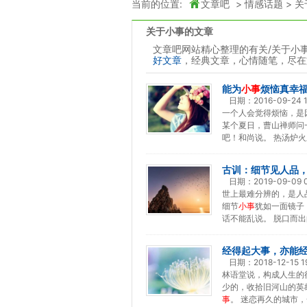
当前的位置:
文章吧
>
情感话题
>
关
关于小事的文章
文章吧网站精心整理的有关/关于小
好文章
，经典文章，心情随笔，尽在
能为
小事
烦恼真幸
日期：
2016-09-24 1
一个人会觉得烦恼，是
某个夏日，曹山禅师问
吧！和尚说。 热汤炉火
古训：细节见人品
日期：
2019-09-09 
世上最难分辨的，是人
细节
小事
犹如一面镜子
话不能乱说。 脱口而出
经得起大事，亦能
日期：
2018-12-15 1
林语堂说，构成人生的
少的，收拾旧河山的英
事
。 迷恋再久的城市