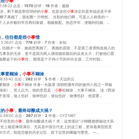
这些
小事
1:58:22
点击：
1570
好评：
19
作者：
谧娘
平淡，剩下都是那些琐碎的
小事
，也是这些
小事
决定你是幸福还是不幸
的椰子离婚了，朋友圈一片哗然。 当初的他们啊，可是人人称羡的一
个人从外貌到学历再到家庭，都极般配。热恋半年，便顺利结婚。...
的，往往都是些
小事
情
3:26:01
点击：
776
好评：
7
作者：
未知
诉，结婚才一年，她就想离婚了。 离婚的原因，不是第三者洒狗血插入的
百事哀的无奈，更不是因为两人感情婚前婚后的反差太大，打败他们爱
地擦桌子的
小事
情。 晓萤是个不拘小节的外向女孩，工作时聪...
大事要糊涂，
小事
不糊涂
8:35:42
点击：
262
好评：
5
作者：
天边的云
要糊涂，
小事
不糊涂 作者--长阪君 清朝乾隆年间的扬州八怪之一郑板
糊涂》。世人以为，他的意思是：
小事
犯糊涂，大事不糊涂。 读《西游
于发现，做人也好，做神也好，做仙也好，做佛也好，他需要...
意的
小事
，最终却酿成大祸？
3:39:00
点击：
367
好评：
2
作者：
CYZ1967
些不经意的
小事
，最终却酿成大祸？ 答：这类堪比“小蝴蝶翅膀煽动大风
历史上都是琳琅满目。尤其是中国古代史上的这三桩，更有着典型的意
方式，制造悲惨的历史记忆，留下后世的唏嘘与警世。 一...