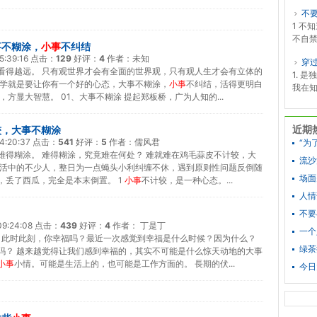
不
1 不
不自禁
事不糊涂，
小事
不纠结
5:39:16
点击：
129
好评：
4
作者：
未知
穿
看得越远。 只有观世界才会有全面的世界观，只有观人生才会有立体的
1. 
哲学就是要让你有一个好的心态，大事不糊涂，
小事
不纠结，活得更明白
我在知
，方显大智慧。 01、大事不糊涂 提起郑板桥，广为人知的...
近期
较，大事不糊涂
4:20:37
点击：
541
好评：
5
作者：
儒风君
“为
难得糊涂。 难得糊涂，究竟难在何处？ 难就难在鸡毛蒜皮不计较，大
流沙
生活中的不少人，整日为一点蝇头小利纠缠不休，遇到原则性问题反倒随
场面
，丢了西瓜，完全是本末倒置。 1
小事
不计较，是一种心态。...
人情
不要
09:24:08
点击：
439
好评：
4
作者：
丁是丁
一个
丁 此时此刻，你幸福吗？最近一次感觉到幸福是什么时候？因为什么？
绿茶
吗？ 越来越觉得让我们感到幸福的，其实不可能是什么惊天动地的大事
小事
小情。可能是生活上的，也可能是工作方面的。 長期的伏...
今日