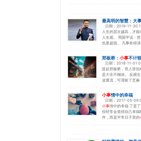
最高明的智慧：大
日期：
2019-11-30 1
人生的层次越高，才能
人生观。 周国平说：
也更超脱。 凡事拎得清
郑板桥：
小事
不计
日期：
2018-11-01 0
提起郑板桥，世人皆知
是大非不糊涂。 反观
波逐流，可谓捡了芝麻
小事
情中的幸福
日期：
2017-05-09 
小事
情中的幸福 丁是
你经常会觉得自己幸福
件，而是平常日子里的