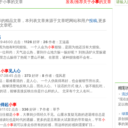
于小事的文章
发表/推荐关于
小事
的文章
事的精品文章，本列表文章来源于文章吧网站和用户
投稿
,更多
文章吧.
福
9:46:00
点击：
1126
好评：
26
作者：
王溢嘉
因为他有时间烦恼。 一个人会为
小事
烦恼，是因为他还没有大烦恼。
一位和尚：天气这么热，要到什么地方躲一躲好呢？ 到热汤炉火里躲避
里怎么躲得了热呢？曹山不解。 在那里，诸种烦恼都不会有...
，
小事
见人心
07:38:45
点击：
373
好评：
8
作者：
儒风君
品；最难看清的，是人心。 一个人伪装得再好，也会被细节所出卖。
，能够清楚地反映人品，照出人心。 1 说话的方式 做人，饭不能乱吃，
精彩
的话，能够直接反映出你是什么样的人。 北宋有个文人名叫...
流
“现
经得起
小事
足以救
9:11:02
点击：
336
好评：
7
作者：
草予
绿
往往都是
小事
，大事则少而经久不见。山重水复疑无路的进退维谷总是
原创插
雄谈吐也是时代的遇赐，更多的是且将新火试新茶的寻常烟火，平常
小
事的第
，一点
小事
就可以拿走你所有的好感，而这样的好感则需要旷日...