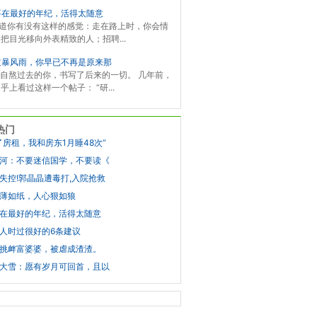
要在最好的年纪，活得太随意
知道你有没有这样的感觉：走在路上时，你会情
把目光移向外表精致的人；招聘...
过暴风雨，你早已不再是原来那
是独自熬过去的你，书写了后来的一切。 几年前，
乎上看过这样一个帖子： “研...
热门
了房租，我和房东1月睡48次”
河：不要迷信国学，不要读《
失控!郭晶晶遭毒打,入院抢救
薄如纸，人心狠如狼
在最好的年纪，活得太随意
人时过很好的6条建议
挑衅富婆婆，被虐成渣渣。
大雪：愿有岁月可回首，且以