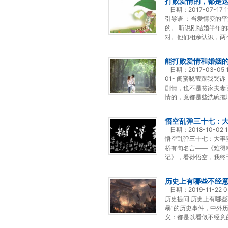
打败爱情的，都是
日期：
2017-07-17 1
引导语 ：当爱情变的
的。 听说刚结婚半年
对。他们相亲认识，两
能打败爱情和婚姻
日期：
2017-03-05 1
01- 闺蜜晓萤跟我哭
剧情，也不是贫家夫妻
情的，竟都是些洗碗拖
悟空乱弹三十七：
日期：
2018-10-02 1
悟空乱弹三十七：大事
桥有句名言——《难得
记》，看孙悟空，我终
历史上有哪些不经
日期：
2019-11-22 0
历史提问 历史上有哪
暴”的历史事件，中外
义：都是以看似不经意的