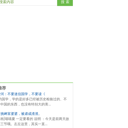
推荐
沙河：不要迷信国学，不要读《
在的国学，学的是好多已经被历史检验过的、不
中国的东西，也没有特别大的害...
茶挑衅富婆婆，被虐成渣渣。
画|喵喵夏 一定要看的 说明 ：今天是前两天故
三节哦。左左这里，其实一直...