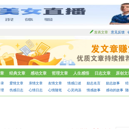
发表文章
意见反馈
章
经典文章
感动文章
哲理文章
人生感悟
日志文章
原创文
语录
爱情文章
亲情文章
友情文章
情感口述
励志名言
励志故事
经
哲理
伤感日志
心情日志
心情随笔
心灵鸡汤
情感故事
感动的故事
随