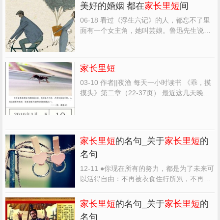
美好的婚姻 都在
家长里短
间
06-18 看过《浮生六记》的人，都忘不了里
面有一个女主角，她叫芸娘。鲁迅先生说，
芸娘，虽非西施面目，我却觉得是中国第一
美人。 薄薄一本书，道尽人间百般滋味。但
说白了，也不过是一对小夫妻
家长里短
的婚
家长里短
姻爱情。 比如说，沈复喜欢插花，芸娘为了
让插花显得灵动，...
03-10 作者||夜渔 每天一小时读书 《乖，摸
摸头》第二章（22-37页） 最近这几天晚上
都和同一位朋友在一块，我们俩吃完饭就坐
在车上，然后就聊一些
家长里短
的事情。 朋
友跟我聊的比较多，又是他们家里的一些事
情，又是他的亲姐姐们那边的一些事情，看
家长里短
的名句_关于
家长里短
的
似是在吐露心声...
名句
12-11 ●你现在所有的努力，都是为了未来可
以活得自由：不再被衣食住行所累，不再被
家长里短
所困，不再被勾心斗角所扰，不再
被吃喝玩乐所惑……可以去看世界之大，自
家长里短
的名句_关于
家长里短
的
然之美；可以去做想做的事，去爱想爱的
名句