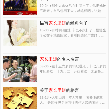
人。 ●你是唯一一个让我想对你说
家长里
短
，柴米油盐酱醋茶...
10-24 ●那个人永远活在时间里了，你把她拉
不出来，自己也回不去，就这样吧，让她安
静的留在那里吧。她不会发福不会老去不会
穿着职业套装高跟鞋不会带着
家长里短
柴油
描写
家长里短
的经典句子
米醋的气息，她永远年轻永远漂亮穿着鲜艳
10-30 ●有时明明能打车也不想打了，慢慢坐
长裙站在回忆里，对着你笑靥如花。这样难
个公交车地铁回家，看看路边的广告牌，听
道不好吗？你总有...
听别人的
家长里短
，闻闻路边的烧烤摊，没
必要着急忙慌跑到终点，又没有人等我 ●我
们一年多的
家长里短
终究抵不过别人一个月
的甜言蜜语 ●有些闲来无事的人爱嚼舌头根
家长里短
的名人名言
子，他们不生...
09-06 ●在十五六岁的年纪遇见，十七八岁的
年纪喜欢，十九，二十开始看淡，之后是五
六年的流浪，二十七八时候，牵手以为对的
那个人，往后数十年的
家长里短
。 ●我一直
都是个没什么大志向的人 就希望若干年以后
关于
家长里短
的格言
能有个房子不必太大 中午日光倾城的时候就
躺在阳台的躺...
11-18 ●天地山川，本无常主，闲者便是主
人。 是这样吗？很向往周作人式的闲适，乌
篷船、小山、茶……哎呀，啥时候才能有这