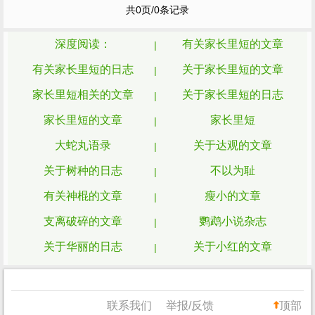
里短
。 殊不知，比肌肤衰老更可怕的是心灵
共0页/0条记录
的衰老。 步入老...
深度阅读：
有关家长里短的文章
有关家长里短的日志
关于家长里短的文章
家长里短相关的文章
关于家长里短的日志
家长里短的文章
家长里短
大蛇丸语录
关于达观的文章
关于树种的日志
不以为耻
有关神棍的文章
瘦小的文章
支离破碎的文章
鹦鹉小说杂志
关于华丽的日志
关于小红的文章
有关幻影的日志
关于把戏的文章
关于张居正的文章
有关微光的文章
联系我们
举报/反馈
顶部