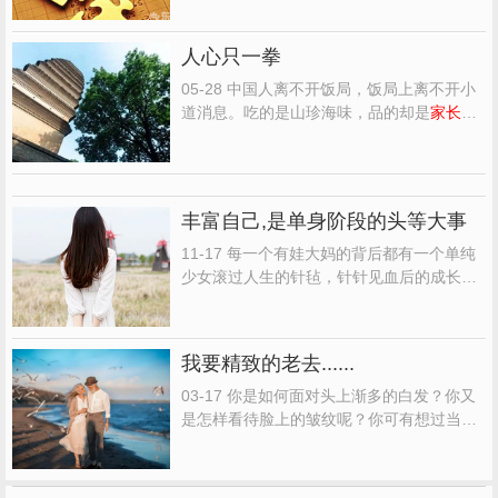
等悠闲？ 我们，忙碌于求学与求职，前途迷
茫，路不知在何方。 路漫漫其修远兮，吾将
人心只一拳
上下而求索。屈原式的执着与无畏，很令人
振奋，可是，能...
05-28 中国人离不开饭局，饭局上离不开小
道消息。吃的是山珍海味，品的却是
家长里
短
。 一个人讲话，若总是不离他人隐私，且
所说的内容总能让你时时有惊讶，最好离他
远点。否则，下一个被出卖的，就是你。 不
要一头扎进是非堆，不要扎堆讲是非。你也
丰富自己,是单身阶段的头等大事
许觉得讲是非是最...
11-17 每一个有娃大妈的背后都有一个单纯
少女滚过人生的针毡，针针见血后的成长故
事。爱情是浪漫的，唯美感性，甜蜜热烈；
婚姻却是现实的，柴米油盐，
家长里短
。身
为有娃大妈一枚，当我走过也曾轰轰烈烈的
我要精致的老去......
青春岁月，开始慢慢步入中年，其实有很多
人生阅历想跟单身少...
03-17 你是如何面对头上渐多的白发？你又
是怎样看待脸上的皱纹呢？你可有想过当你
白发苍苍时，你将怎样度过你余下的生命？
很多观念认为，中老年人就应该是一天穿着
大码衣服、在菜市场讨价还价、和邻居
家长