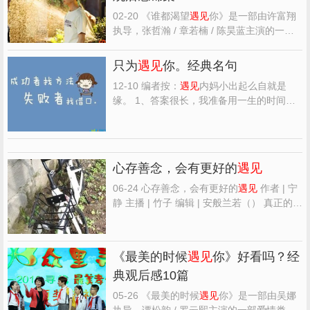
02-20 《谁都渴望
遇见
你》是一部由许富翔
执导，张哲瀚 / 章若楠 / 陈昊蓝主演的一部
剧情 / 爱情类型的电影，特精心从网络上整
理的一些观众的观后感，希望对大家能有帮
只为
遇见
你。经典名句
助。 《谁都渴望
遇见
你》精选点评： ●还行
12-10 编者按：
遇见
内妈小出起么自就是
吧，正片没预告那么吸引人 ●小张总好帅
缘。 1、答案很长，我准备用一生的时间来
哦，男帅女靓，...
回答，你准备要听了吗？ ----林徽因 2、喜欢
的人很多，爱的人只有一个！ 3、我不知道
离别的滋味是这样凄凉，我不知道说声再见
要这么坚强。 ----宫崎骏 4、天下间，每个人
心存善念，会有更好的
遇见
都会有那么一段...
06-24 心存善念，会有更好的
遇见
作者 | 宁
静 主播 | 竹子 编辑 | 安般兰若（） 真正的善
良是不炫耀，不张扬。 它是在别人最需要的
时候你能默默的伸出援手，又可以在避免尴
尬的时候悄然离去。 善良从来不是尊卑有
《最美的时候
遇见
你》好看吗？经
别，居高临下，而是平等的，温暖的，含蓄
典观后感10篇
的表达。 世...
05-26 《最美的时候
遇见
你》是一部由吴娜
执导，谭松韵 / 罗云熙主演的一部爱情类型