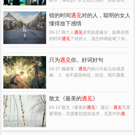
的电影，文章吧小编精心整理的一些观众的
观后感，希望对大家能有帮助。 《最美的时
错的时间
遇见
对的人，聪明的女人
候
遇见
你》观后感(一)：不完美的结局，完
懂得放下感情
美的回忆。 和大多数人一样，平凡的初恋故
事。青涩真挚的...
09-17 两个人
遇见
讲究的是缘分，如果在错
的时间
遇见
了对的人，该怎样相处呢？你的
一生中会
遇见
谁，其实注定了结局。有些人
注定会
遇见
，有些人出现在你生命里，并不
是偶然。但是他可能不能陪你一生，只能陪
只为
遇见
你。好词好句
你一程。 01 人生如戏，戏如人生，都是按
03-27 编者按：
遇见
内妈小出起么自就是
顺序出场的，错过的...
缘。 1、你不愿意种花，你说，我不愿看见
它一点点凋落。是的，为了避免结束，你避
免了一切开始。 ----顾城 2、那时日光散尽，
薄雾轻烟；那时浮生未老，苍山已暮。 素雅
散文《最美的
遇见
》
成角落里的一抹守候，你的目光在，我就
在； 你的目光不在...
03-13 散文《最美的
遇见
》 题记：
遇见
无需
要理由，无需要刻意的追求，无意中的
遇见
是常有的，而最美的
遇见
也许是寒冷中的一
股暖流，也许是风雨后的一抺彩虹，其实
遇
见
本身就没有值得与不值得。…… 冬天了，