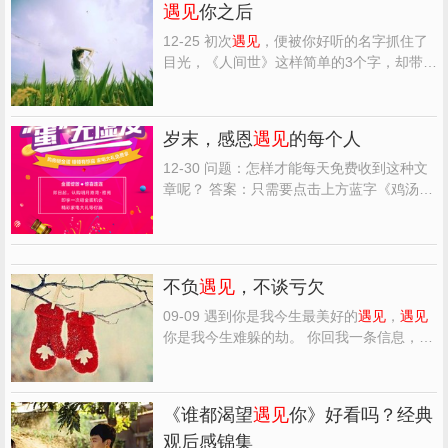
遇见
你之后
12-25 初次
遇见
，便被你好听的名字抓住了
目光，《人间世》这样简单的3个字，却带给
我多少生命的联想啊！开始，我只是把你当
作洞悉人类生死观的载体，殊不知，原来你
在冰冷的消毒水味里藏了如此真理。 那是一
岁末，感恩
遇见
的每个人
次在瑞金医院里的拍摄。一个令我记忆深刻
的镜头是这样的：...
12-30 问题：怎样才能每天免费收到这种文
章呢？ 答案：只需要点击上方蓝字《鸡汤心
语》关注即可！ 一份缘份，有了
遇见
因为
遇
见
，彼此用心 一种帮助，温暖人心 因为帮
肋，难以忘怀 一生中，谁没有过苦难 谁没有
过迷茫 有人指点，走出低谷 有人帮助，走出
不负
遇见
，不谈亏欠
困境 是多么...
09-09 遇到你是我今生最美好的
遇见
，
遇见
你是我今生难躲的劫。 你回我一条信息，我
就可以开心一整天；你说一句晚安，我就真
的一夜入眠；你分享的歌，我也添加到音乐
列表的喜欢；与你有关的任何消息，都能瞬
《谁都渴望
遇见
你》好看吗？经典
间点亮我的心。 爱一个人，是藏不住的，我
观后感锦集
爱着你所爱的世间...