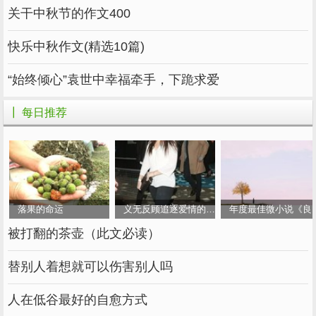
关干中秋节的作文400
快乐中秋作文(精选10篇)
“始终倾心”袁世中幸福牵手，下跪求爱
┃ 每日推荐
落果的命运
义无反顾追逐爱情的女人
年度最佳微小说《良
被打翻的茶壶（此文必读）
替别人着想就可以伤害别人吗
人在低谷最好的自愈方式