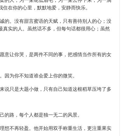
温柔的人，为一朵花低眉毛，为一朵云停下来，为一滴
我住在你的心里，默默地爱，安静而快乐。
真诚的。没有甜言蜜语的天赋，只有善待别人的心；没
最真实的人。虽然话不多，但每句话都很用心；虽然
不愿意让你哭，是两件不同的事，把感情当作所有的女
眉。因为你不知道谁会爱上你的微笑。
人来说只是大题小做，只有自己知道这根稻草压垮了多
自己的路，每个人都是独一无二的风景。
，理想不再轻盈。他开始用双手称重生活，更注重果实