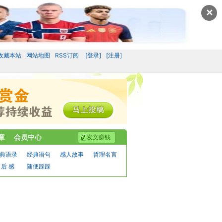
✕
收藏本站
网站地图
RSS订阅
[登录]
[注册]
章
会员中心
发文赚钱
典语录
经典语句
感人故事
哲理名言
 后 感
随便踩踩