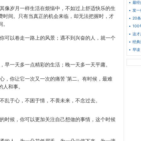
最经
与其像岁月一样生活在烦恼中，不如过上舒适快乐的生
发一
费时间。只有当真正的机会来临，却无法把握时，才
20
间。
10
这才
，你可以卷走一路上的风景；遇不到兴奋的人，就一个
经典
早读
庸，早一天多一点精彩的生活；晚一天多一天平庸。
的心，你让它一次又一次的痛苦ˋ第二。有时候，最难
的人和事。
，不乱于心，不困于情，不畏未来，不念过去。
己的时候，你可以更加关注自己想做的事情，这个时候