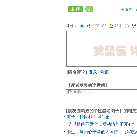
顶
0
文档下
评价：
中立
好评
[匿名评论]
登录
注册
【读者发表的读后感】
评论加载中……
【朋友圈精致的个性签名句子】的相关
道长、精怪和山间百态
“先动情的不爱了，后动情的不死心”
余生，与内心干净的人同行！（深度