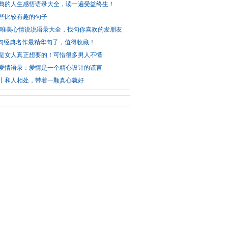
典的人生感悟语录大全，读一遍受益终生！
些比较有趣的句子
条唯美心情说说语录大全，找句你喜欢的发朋友圈吧！
0句经典名作最精华句子，值得收藏！
是女人真正想要的！可惜很多男人不懂
爱情语录：爱情是一个精心设计的谎言
丨和人相处，带着一颗真心就好