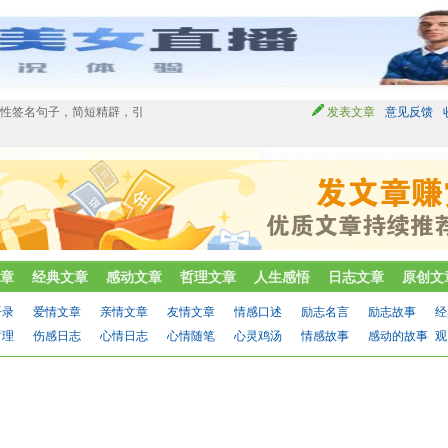
个性签名句子，简短精辟，引
发表文章
意见反馈
章
经典文章
感动文章
哲理文章
人生感悟
日志文章
原创文
语录
爱情文章
亲情文章
友情文章
情感口述
励志名言
励志故事
经
哲理
伤感日志
心情日志
心情随笔
心灵鸡汤
情感故事
感动的故事
观