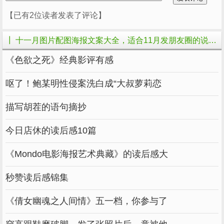
【已有2位读者发表了评论】
十一月，让我们期待在人生的下一站，遇见新的
缘分，看到新的风景。
┃ 十一月图片配图海报文案大全，适合11月发朋友圈的说说句子短语的相关文章
《色欲之死》经典影评有感
天道酬勤的道理讲了很多次，但努力不是口头
呕了！鲍某明性侵案洗白成“大叔萝莉恋
禅，
描写胡茬的语句摘抄
“晒出来” 努力不会成功 助推器。
今日店休的读后感10篇
通往梦想最快的方法就是脚踏实地，
《Mondo电影海报艺术典藏》的读后感大
吃别人不敢吃的苦，攻别人不敢攻的难。
秒赞读后感锦集
真正的捷径是一步一步的。
《倩女幽魂之人间情》五一档，你参与了
加上一点追梦的努力，把生活变成喜欢的味道！