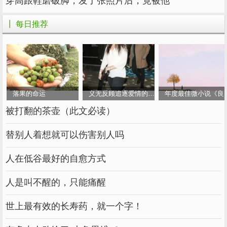
穿高跟鞋磨破脚，发了张照片后，竟被他
┃ 每日推荐
落果的命运
义无反顾追逐爱情的女人
年度最佳微小说《良
被打翻的茶壶（此文必读）
替别人着想就可以伤害别人吗
人在低谷最好的自愈方式
人是叫不醒的，只能痛醒
世上最有效的长寿药，就一个字！