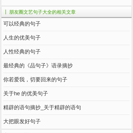
20.妥协是没有用的，所以我宁愿做一个冷面无
私的强者，也不愿做墙角抽泣的废物。
┃ 朋友圈文艺句子大全的相关文章
可以经典的句子
21.在最平凡的生活中，谦卑和努力，总有一
天，你会站在最亮的地方，过渴望的生活。
人生的优美句子
22.生活中，无论时间多么无聊，都是限量版。
人性经典的句子
所以，不要为旧的悲伤浪费新的眼泪！
最经典的《品句子》语录摘抄
我会因为你而变得更好，但不是为了你。
你若爱我，切要回来的句子
24岁月还很长，你心地善良，最终会有人陪你
骑马喝酒四处走动。
关于he 的优美句子
25.也许你一生中走错了很多路，看错了很多
精辟的语句摘抄_关于精辟的语句
人，承受了很多背叛，很尴尬，但没关系。只要
你还活着，总会有希望的。你的余生很长。为什
大把眼发好句子
么要惊慌失措？