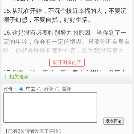
15.从现在开始，不沉个接近幸福的人，不要沉
溺于幻想，不要自扰，好好生活。
16.这是没有必要特别努力的原因。当你到了一
定的年龄，你会有一定的境界。只要你不自卑自
怜，你就会慢慢有那种心态，因为我没有努力，
而是生活的成长。
展开剩余内容
17.你看，这一年又一年，春天不用早，冬霜不
┃ 相关推荐
会迟到，聚在一起分开，都恰到好处。
评价：
中立
好评
差评
18.生活中的很多事情都是可以满足的，不能被
刻意强迫的，不能被期待的往往是意想不到的。
一想到能和你共度余生，我就对余生充满了期
待。
【已有2位读者发表了评论】