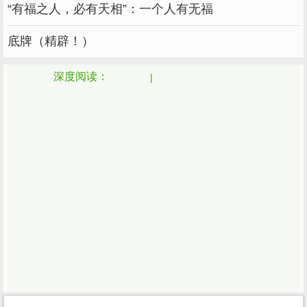
“有福之人，必有天相”：一个人有无福
30.人生最大的幸福就是健康生活。人生有两个
目的:一是得到自己想要的，二是享受的。拥有
底牌（精辟！）
财富的性格和内涵比简单的财富数字更重要。人
生只有一次，美只有一次；如果你活一辈子，你
深度阅读：
会更放松。冲动来自激情，平静来自修炼；不要
让外界浮躁。
星光不问路人，时间不负有心人。大概没去过的
地方都叫远方，没得到的人更难忘。
人越闪亮，越善良，越发光，越暖人， 这种谦
逊可以走得更远。
33.斯人如彩虹，遇见就知道了。有趣的灵魂最
终会相遇。在此之前，请努力成为更好的自己。
34.我们总以为生活欠我们一个满足，其实我们