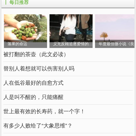
┃ 每日推荐
26.我后来想了想。如果我不耽误你，别人会耽
误你。那我就不甘心了。让我耽误你。
落果的命运
义无反顾追逐爱情的女人
年度最佳微小说《良
朋友圈文艺句子大全
被打翻的茶壶（此文必读）
27.不要辜负你所遭受的痛苦。如果你如此善良
和努力，你会得到你梦寐以求的美。
替别人着想就可以伤害别人吗
爱情中最好的关系是：我们都有精力做自己想做
人在低谷最好的自愈方式
的事，但由于对方的存在，我们会变得格外勇
人是叫不醒的，只能痛醒
敢。
29.不要刻意遇见任何人，不要急于拥有任何
世上最有效的长寿药，就一个字！
人，也不要勉强留住任何人。一切顺其自然，最
有多少人败给了“大象思维”？
好把自己留给最后一个人。