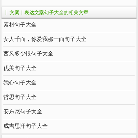
13.你还是一个人吗？
┃ 文案｜表达文案句子大全的相关文章
不然是狗吗？
素材句子大全
女人千面，你爱我那一面句子大全
14.室友都在喝碳酸饮料。我吃健康的水果钓
鱼，比他们多活几年
西风多少恨句子大全
优美句子大全
15.室友睡得像小猪仔，我偷偷学习，期末一科
不挂，把他们卷死
我心句子大全
哲思句子大全
16.室友都在吃饭。我想偷偷练帕梅拉，成为最
瘦的，把他们卷死。
安东尼句子大全
成吉思汗句子大全
17.表了 装垫台 报看 报吃 缓光临~~