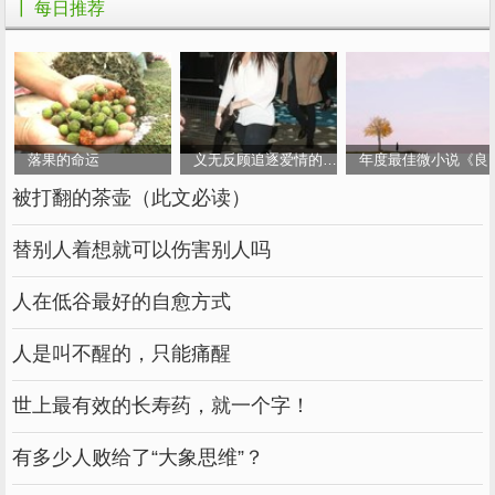
┃ 每日推荐
18.据说我不想要银行卡，只需要现金。你必须
给卡，但你不告诉我密码
落果的命运
义无反顾追逐爱情的女人
年度最佳微小说《良
19.虽然每个人都说我不好看，但我不能太认真
被打翻的茶壶（此文必读）
地分开我的肚子。
替别人着想就可以伤害别人吗
20.我说的话可能没人听，但我放的屁一定有人
人在低谷最好的自愈方式
闻到了
人是叫不醒的，只能痛醒
21.研究表明，打乱汉字的顺序并不影响阅读。
世上最有效的长寿药，就一个字！
例如，你没有阅读这篇文章的压力，因为我根本
有多少人败给了“大象思维”？
没有打乱它