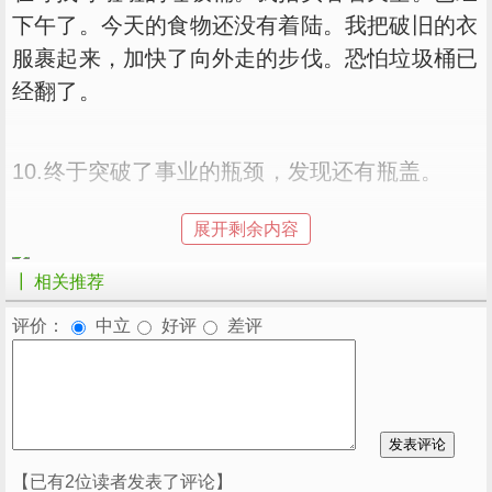
下午了。今天的食物还没有着陆。我把破旧的衣
服裹起来，加快了向外走的步伐。恐怕垃圾桶已
经翻了。
10.终于突破了事业的瓶颈，发现还有瓶盖。
展开剩余内容
┃ 相关推荐
评价：
中立
好评
差评
11.习惯了没钱的生活，现在要开始没钱的生活
了。
12.你喜欢玩水吗？ 那你就洗碗了。
【已有2位读者发表了评论】