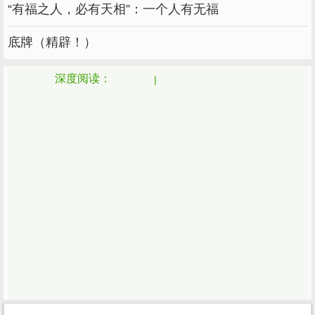
“有福之人，必有天相”：一个人有无福
22.每个人都有一张好脸，我有一张好脸，四舍
底牌（精辟！）
五入，我们都有一张好脸。
深度阅读：
白羊座：(3).21-4.19)白羊座说反话第一，默默
吃醋第一，吃醋后阴阳怪调第一，生自己的气第
一，但特别的感情真的很脆弱也是真的。
金牛座：(4).20-5.20)其实牛牛脾气不好。如果
牛牛整天跟你笑，有时候跟你说脏话，有时候对
你很温柔，他一定很喜欢你。
双子座：(5).21-6.21)双子座难过，从不说什么
都藏在心里。双子座不善言辞，不刻意迎合，不