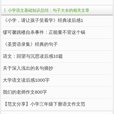
绳子在细处断裂，冰在薄处断裂。
┃ 小学语文基础知识总结：句子大全的相关文章
亲自下河知深浅，亲自尝梨知酸甜。
《小学，请让孩子笑着学》经典读后感1
看江面平如镜，看水底万丈深。
缪可馨跳楼自杀事件：正能量不背这个锅
花盆里长不出苍松，鸟笼里飞不出鹰。
《圣贤语录集》经典的句子
日行，不怕千里；经常做，不怕千万事。
语文：回望与沉思读后感10篇
关于团结的谚语：
关于深入浅出的名句摘抄
人心齐，泰山移。
大学语文读后感1000字
人多计谋广，柴多火焰高。
我们的老师作文800字
筷子容易折，筷子难折。
【范文分享】小学三年级下册语文作文范
树多成林不怕风，线多搓绳挑千斤。