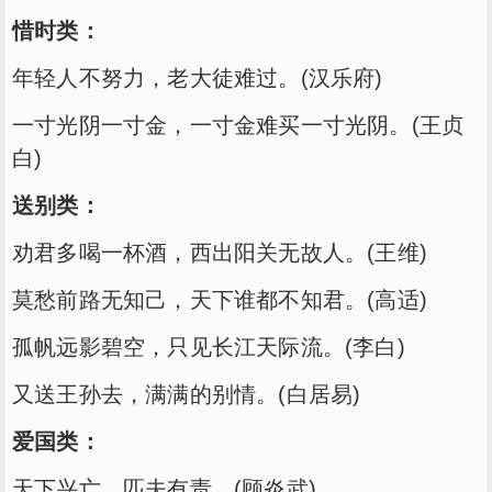
惜时类：
年轻人不努力，老大徒难过。(汉乐府)
一寸光阴一寸金，一寸金难买一寸光阴。(王贞
白)
送别类：
劝君多喝一杯酒，西出阳关无故人。(王维)
莫愁前路无知己，天下谁都不知君。(高适)
孤帆远影碧空，只见长江天际流。(李白)
又送王孙去，满满的别情。(白居易)
爱国类：
天下兴亡，匹夫有责。(顾炎武)