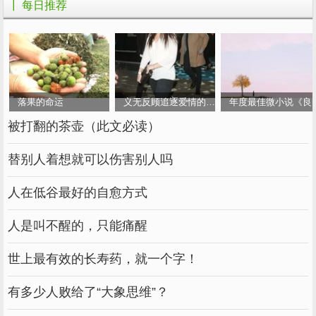
┃ 每日推荐
一花独放不是春天，百花齐放春满园。
对联：
千里杨柳绿，春风暖万家。
黄莺鸣翠柳，紫燕剪春风。
落果的命运
义无反顾追逐爱情的女人
年度最佳微小说《良
被打翻的茶壶（此文必读）
春风放胆梳柳，夜雨瞒人润花。
替别人着想就可以伤害别人吗
春风拂千山绿，南燕双归万户春。
雾锁山头山锁雾，天连水尾水连天。
人在低谷最好的自愈方式
绿水本无忧，因风皱面；青山原不老，雪白头。
人是叫不醒的，只能痛醒
山川秀美；晴雨雨，时时好奇。
世上最有效的长寿药，就一个字！
重叠山，曲曲环环路；丁丁冬泉，高高下树。
有多少人败给了“大象思维”？
竹阴云满地，半帘花影月笼纱。(北京颐和园月