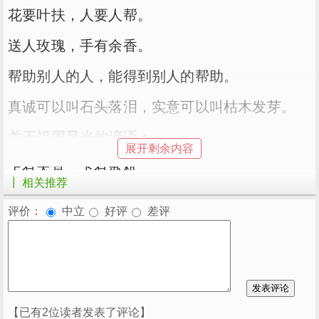
花要叶扶，人要人帮。
送人玫瑰，手有余香。
帮助别人的人，能得到别人的帮助。
真诚可以叫石头落泪，实意可以叫枯木发芽。
关于祖国风光的谚语：
展开剩余内容
上有天堂，下有苏杭。
┃ 相关推荐
峨眉天下秀，青城天下幽，三峡天下雄，剑门天
评价：
中立
好评
差评
下险。
五岳归来不看山，黄山归来不看岳。
桂林山水甲天下，阳朔山水甲桂林。
思想方法谚语：
【已有2位读者发表了评论】