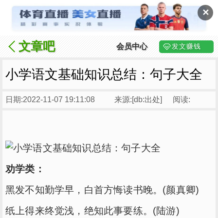
✕
文章吧
会员中心
发文赚钱
小学语文基础知识总结：句子大全
日期:2022-11-07 19:11:08
来源:[db:出处]
阅读:
劝学类：
黑发不知勤学早，白首方悔读书晚。(颜真卿)
纸上得来终觉浅，绝知此事要练。(陆游)