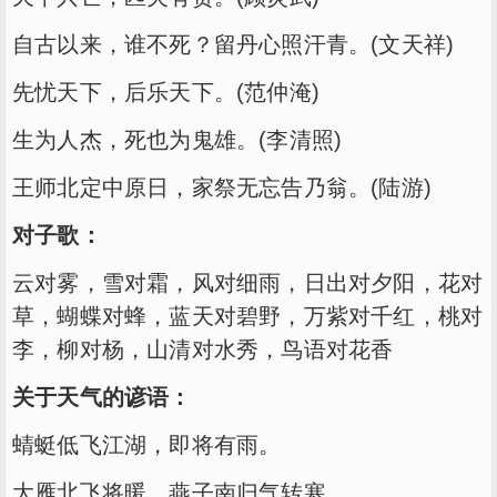
自古以来，谁不死？留丹心照汗青。(文天祥)
先忧天下，后乐天下。(范仲淹)
生为人杰，死也为鬼雄。(李清照)
王师北定中原日，家祭无忘告乃翁。(陆游)
对子歌：
云对雾，雪对霜，风对细雨，日出对夕阳，花对
草，蝴蝶对蜂，蓝天对碧野，万紫对千红，桃对
李，柳对杨，山清对水秀，鸟语对花香
关于天气的谚语：
蜻蜓低飞江湖，即将有雨。
大雁北飞将暖，燕子南归气转寒。