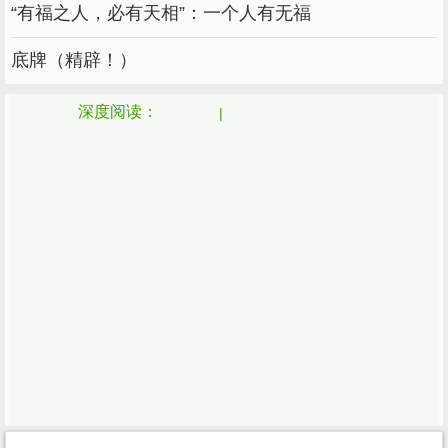
“有福之人，必有天相”：一个人有无福
波楼)
底牌（精辟！）
树红树碧高低影，烟雾淡远近秋。(四川青城山
真武殿)
深度阅读：
四面荷花三面柳，一城山色半城湖。(山东济南
大明湖)
清风明月本无价，近水遥山有情。(江苏苏州沧
浪亭)
名句：
取长补短。
虚心使人进步，骄傲使人落后。
有志者事竟成。