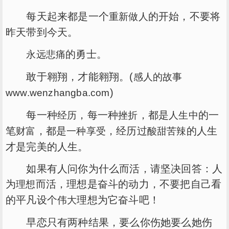
每天起来都是一个
的开始，不要将
重新做人
昨天带到今天。
的勇士。
永远
悲痛
敢于翱翔，才能翱翔。(
感人的故事
)
www.wenzhangba.com
每一种
，每一种
，都是
的一
经历
挫折
人生中
笔
，都是
，经历过
的人生
财富
一种享受
酸甜苦辣
才是完美的人生。
如果有人问你为什么而活，请坚决回答：人
为
而活，理想是奋斗的动力，不要把自己看
理想
的平凡设个
理想为它奋斗吧！
伟大
早恋只有两种结果，要么你伤她要么她伤