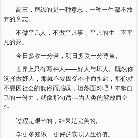
高三，
的是一种
，一种一生都不
磨练
意志
放
的意志。
弃
不做
人，不做平凡事；平凡的生，
平凡
不平
的死。
凡
今日多收一分苦，明日多受一分尊重。
上只有两种人——好人与坏人。既然你
世界
选择做好人，那就不要因受不平而
，那你就
抱怨
不要因
的低俗而感叹，坦然面对吧！
社会
奉献
自
的一份力，就像那句话---为人类的解放而
己
奋
。
斗
过程是
的，结果是
的。
艰辛
完美
学更多知识，更好的实现
。
人生
价值