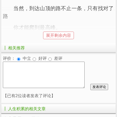
当然，到达山顶的路不止一条，只有找对了
路
你才能爬到最高峰。
展开剩余内容
每一座山峰都围绕在群山之中
┃ 相关推荐
每一棵巨书都生长在层林之中
评价：
中立
好评
差评
——团结
就像是一场游戏，它的过程及时淘汰掉
生活
不遵守规则的人，游戏的
者总是遵守规则的
胜利
人。
【已有2位读者发表了评论】
┃ 人生积累的相关文章