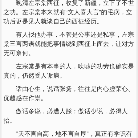
晚清左宗棠西征，收复了新疆，立下了不世
之功。左宗棠本来就有“文人喜大言”的毛病，立
功后更是见人就谈自己的西征经历。
有人找他办事，不管是公事还是私事，左宗
棠三言两语就能把事情绕到西征上面去，让对方
无可奈何。
左宗棠是有本事的人，吹嘘的功劳也确实是
真的，仍然受人诟病。
话由心生，说话张扬，往往是内心虚荣心、
优越感在作祟。
傲话多说，必遭人踩；傲话少说，必得人
抬。
“天不言自高，地不言自厚”，真正有学识有