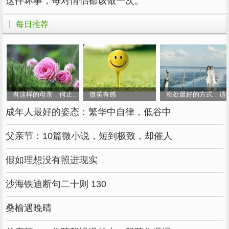
这件坏事，每对情侣都该做一次。
墨子说：“蛤蟆、蚊子，日夜叫个不停，叫
得口干舌燥，可谁会听它们呢？再看公鸡，黎明
┃ 每日推荐
按时啼叫，天下振动，人们早早起身。”
“夫人不言，言必有中”，孔子这话的意思
是，一个人要么不说话，要么一开口就说中要
害。
有这样的母亲，何止富三代！
微笑有感
相处最好的方式：适
成年人最好的姿态：繁华中自律，低谷中
不要说没有价值的废话，多说无益，贵在恰
到好处。
父亲节：10篇微小说，短到极致，却催人
言简意赅，是境界。要在正确的时间，正确
假如理想没有照进现实
的场合，对着正确的人，说恰当的话。
沙海铁迪断句二十则 130
四.不说不能兑现的诺言
桑榆遇晚晴