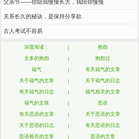
父亲节——你陪我慢慢长大，我陪你慢慢
与人交往，什么品质最加分？大概是：做人
关系长久的秘诀，是保持分享欲
靠谱，做事放心，诺不轻许，不误大事。
古人考试不容易
如果一个人经常食言、毁约、“放鸽子”，大
概是在朋友圈子里待不长久的。
深度阅读：
抱怨
太多的抱怨
抱怨过
毕竟人与人相处，真诚、守信至关重要。
福气
有关福气的文章
在约定好的时间内还钱，下次有难时，他人
关于福气的文章
关于福气的日志
也会雪中送炭；答应了别人的事有着落，以后需
要时，他人也会出手相助。
有关福气的日志
福气相关的文章
福气的文章
恶语
诚信，是人品的体现，靠谱，给人以心安。
有关恶语的文章
关于恶语的文章
言而有信，真心换真心，你怎样对待别人，
关于恶语的日志
有关恶语的日志
别人就会怎样待你。
恶语相关的文章
恶语的文章