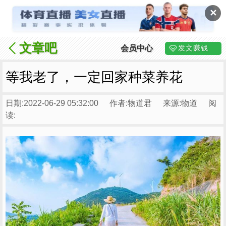
✕
文章吧
会员中心
发文赚钱
等我老了，一定回家种菜养花
日期:2022-06-29 05:32:00
作者:物道君
来源:物道
阅
读: