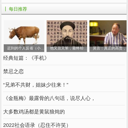
┃ 每日推荐
02
种菜得菜，四季自在。
等我老了，时间不必按“秒”过，坐车不必
赶，购物不用抢，走在路上不用跑。
迟到的个人反省（小小说）
他又丑又笨，最终却成为人生大赢家
莫言：真正的高贵，
老房子里挂上一本“农民历”，一天撕去一
经典短篇：《手机》
页，一页代表一天。
禁忌之恋
等我老了 ，就按天过、按季过。
“兄弟不共财，姐妹少往来！”
遵循着农民历上的二十四节气、七十二物
《金瓶梅》最露骨的八句话，说尽人心，
候，开辟一块菜园子。
在春天松动泥土，买来堆肥和种子，有番
大多数鸡汤都是黄鼠狼炖的
茄、油麦菜、草莓、黄瓜，洒在松软又肥沃的土
2022社会语录（忍住不许笑）