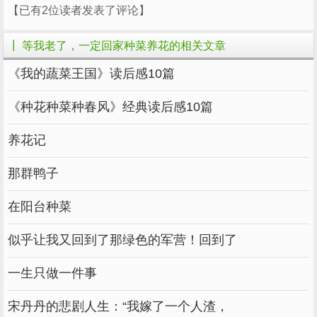
【已有2位读者发表了评论】
那里有孩提时的乐趣，有青春的记忆，有左
┃ 等我老了，一定回家种菜养花的相关文章
邻右舍熟悉的老友。
《我的蔬菜王国》读后感10篇
在老家，所有的面对都没有惶恐，只有平静
的细水流年。
《种花种菜种春风》经典读后感10篇
养花记
那群鸭子
在阳台种菜
似乎让我又回到了那绿色的军营！回到了
一生只做一件事
宋丹丹的悲剧人生：“我嫁了一个人渣，