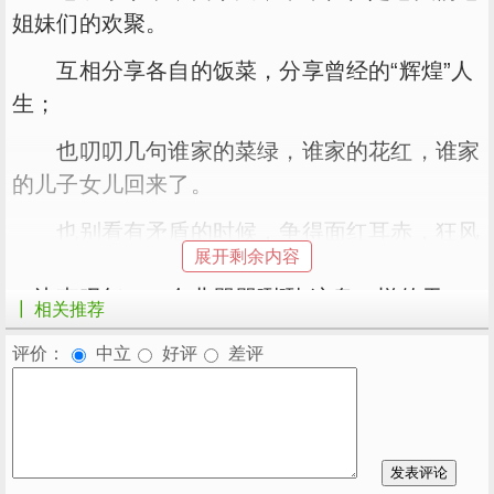
姐妹们的欢聚。
互相分享各自的饭菜，分享曾经的“辉煌”人
生；
也叨叨几句谁家的菜绿，谁家的花红，谁家
的儿子女儿回来了。
也别看有矛盾的时候，争得面红耳赤，狂风
展开剩余内容
暴雨把玉米吹个东倒西歪的时候，一堆人便一齐
一边声叹气，一会儿骂骂咧咧“这鬼一样的天
┃ 相关推荐
气”，把玉米收拾，把玉米加固。
评价：
中立
好评
差评
不必再为工作、生活奔走，也放下对儿女孙
辈的忧心，只为自己交往、欢聚、吃喝担忧，是
人生最后最美的一件事。
等你我老了，就回去老家吧。