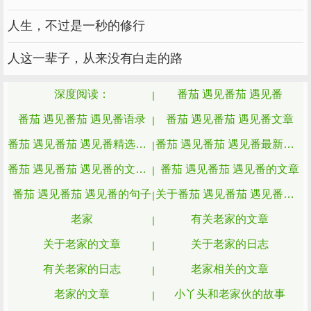
地上，斜风细雨一吹一落，就冒出了新绿嫩芽，
一道道菜畦碧绿鲜活。
人生，不过是一秒的修行
在那些边边角角的地方，还要种点大蒜、
人这一辈子，从来没有白走的路
葱、姜，因为中国人做菜随时要用点配料。
深度阅读：
番茄 遇见番茄 遇见番
想要时，掐几段青葱，切段浇上几滴酱油，
番茄 遇见番茄 遇见番语录
番茄 遇见番茄 遇见番文章
喷香的葱油拌面可以“嗦”一大碗。
番茄 遇见番茄 遇见番精选文章
番茄 遇见番茄 遇见番最新的文章
夏天的菜园就热闹了，翠绿的小丝瓜们长出
番茄 遇见番茄 遇见番的文章和故事
番茄 遇见番茄 遇见番的文章
来了，荡着秋千；
番茄 遇见番茄 遇见番的句子
关于番茄 遇见番茄 遇见番的文章
苦瓜、黄瓜顶着它的小黄花朵闲挂架上，随
老家
有关老家的文章
风飘扬；
关于老家的文章
关于老家的日志
豆角沿着竹竿已爬得老高，青绿饱满。
有关老家的日志
老家相关的文章
红通通的番茄也正到了季节，掐下来，切成
老家的文章
小丫头和老家伙的故事
薄片，撒上白砂糖，冰镇后再吃，酸甜冰爽。