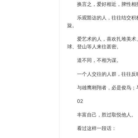
换言之，爱好相近，脾性相投
乐观豁达的人，往往结交积极
旋。
爱艺术的人，喜欢扎堆美术、
球、登山等人来往甚密。
道不同，不相为谋。
一个人交往的人群，往往反映
与雄鹰翱翔者，必是俊鸟；与
02
丰富自己，胜过取悦他人。
看过这样一段话：