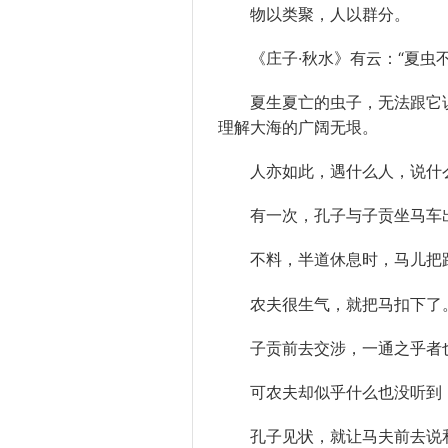
物以类聚，人以群分。
《庄子·秋水》有云：“夏虫不
夏生夏亡的虫子，无法跟它说
理解大海的广阔无垠。
人亦如此，遇什么人，说什么
有一次，孔子与
子贡
坐马车
不料，半道休息时，马儿把路
农夫
很生气，就把马扣下了
子贡前去交涉，一通之乎者也
可农夫却似乎什么也没听到，
孔子见状，就让马夫前去说和