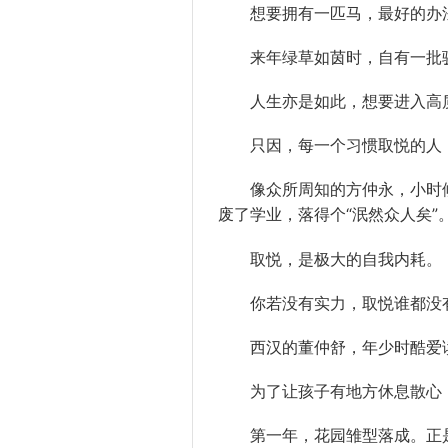
想要拥有一匹马，最好的办法
来年绿草如茵时，自有一批骏
人生亦是如此，想要进入高质
只因，每一个习惯取悦的人，
像众所周知的方仲永，小时候
废了学业，落得个“泯然众人矣”
取悦，是极大的自我内耗。
你若没有实力，取悦谁都没有
西汉的
董仲舒
，年少时酷爱
为了让孩子有地方休息散心，
第一年，花园雏型落成。正是