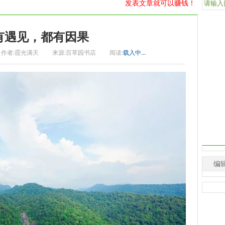
发表文章就可以赚钱！
有遇见，都有因果
作者:霞光满天
来源:百草园书店
阅读:
载入中…
编