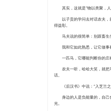
其实，这就是“物以类聚，人
以子贡的学问去对话农夫，就
得益彰。
马夫说的很简单：别跟畜生生
我和它如此熟悉，让它做事都
一匹马，它哪能判断你的庄稼
农夫一听，哈哈大笑，就把马
话。
《后汉书》中说：“入芝兰之室
身边的人是负能量的，自己也
光。