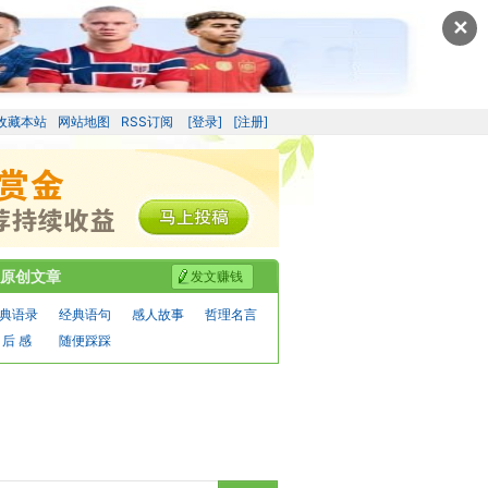
✕
收藏本站
网站地图
RSS订阅
[登录]
[注册]
原创文章
发文赚钱
典语录
经典语句
感人故事
哲理名言
 后 感
随便踩踩