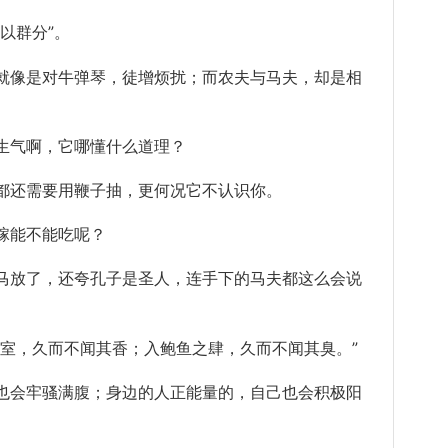
以群分”。
像是对牛弹琴，徒增烦扰；而农夫与马夫，却是相
气啊，它哪懂什么道理？
还需要用鞭子抽，更何况它不认识你。
能不能吃呢？
放了，还夸孔子是圣人，连手下的马夫都这么会说
，久而不闻其香；入鲍鱼之肆，久而不闻其臭。”
会牢骚满腹；身边的人正能量的，自己也会积极阳