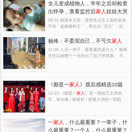
女儿变成植物人，半年之后却检查
出怀孕，查看监控后
家人
娃娃大哭
08-01 阅读本文前，请您先点击上面的蓝色
字体 “ 超级爆料王 ” ，再点击 “关注” ，这样
您就可以继续免费收到最新文章了。每天都
有分享。完全是免费订阅，请放心关注。女
杨绛：不委屈自己，不亏欠
家人
儿变成植物人，半年之后却检查出怀孕，查
11-05 人活一辈子，最要紧的是什么？ 杨绛
看监控后
家人
娃娃大哭 就在前不久一名女孩
先生以她整个一生给出了如下的答案： 不委
不幸变成...
屈自己，不亏欠
家人
。 1 不委屈自己 一生太
短，别跟自己过不去。 不要因为付出得太
多，失去了自我。 苦了、累了，懂得心疼自
己；烦了、倦了，学会安慰自己；哪怕生活
《都是一
家人
》观后感精选10篇
再难，千万别委...
12-10 《都是一
家人
》是一部由王文杰执
导，林永健 / 杨童舒 / 侯勇主演的一部剧情
类型的电影，特精心从网络上整理的一些观
众的观后感，希望对大家能有帮助。 《都是
一
家人
》观后感(一)：求求看下历史书 建议
一
家人
，什么最重要？一辈子，什
编剧看下历史书。 跟着父母看的，云海市我
么最重要？一个人，什么最重要？
一搜没有云海市...