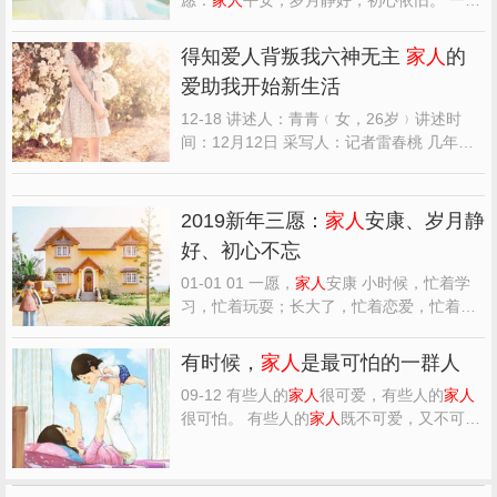
家人
平安，父母俱在，膝前承欢颜，灯下问
安暖。 二愿岁月静好，生活越平淡，内心越
得知爱人背叛我六神无主
家人
的
绚烂，纵然一生云水漂泊，亦可淡若清风，
爱助我开始新生活
自在安宁。 三愿初心依旧，愿历经岁月的我
们，少一些浮躁...
12-18 讲述人：青青﹙女，26岁﹚讲述时
间：12月12日 采写人：记者雷春桃 几年
前，青青不顾父母的意见与人奉子成婚；几
年后，老公有外遇她被抛弃，成了个失婚的
离异女人。命运如此悲惨的她，却有一直深
2019新年三愿：
家人
安康、岁月静
爱她的
家人
，让她在最悲伤最无力的时候没
好、初心不忘
有失去希望。重新面对生...
01-01 01 一愿，
家人
安康 小时候，忙着学
习，忙着玩耍；长大了，忙着恋爱，忙着工
作。 我们总是太忙，总是沉浸在自己的生活
中。 却常常忘记，父母已渐渐老去，更需要
有时候，
家人
是最可怕的一群人
陪伴与爱 也常常忘记，家，才是我们一生的
09-12 有些人的
家人
很可爱，有些人的
家人
所在，永远的港湾。 家，不需要大富大贵，
很可怕。 有些人的
家人
既不可爱，又不可
全家安康、平平...
怕，只是各忙各的，有点冷淡。 我的运气很
好，
家人
都很可爱。可是我还是常常觉得：
这好恐怖呀！ 好恐怖？什么事情好恐怖？