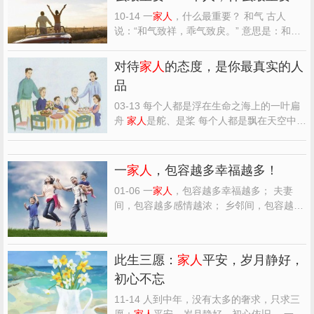
10-14 一
家人
，什么最重要？ 和气 古人
说：“和气致祥，乖气致戾。” 意思是：和睦
带来吉祥，不和招致祸患。 首先，和气带给
一家子健康平安。 有研究证实，人的疾病
对待
家人
的态度，是你最真实的人
70%由于家庭不和，癌症50%来自家庭不
品
顺。 人活的就是一个心情，吃着山珍海味，
穿着绫罗绸缎，却整天...
03-13 每个人都是浮在生命之海上的一叶扁
舟
家人
是舵、是桨 每个人都是飘在天空中的
一只风筝
家人
是线、是绳 家，是出发点与目
的地
家人
，陪伴你生命的最初与结束
家人
，
从不占用你过多的精力 不管你走到哪里，一
一
家人
，包容越多幸福越多！
直在那儿 对待
家人
虽无需费心 但不能不用心
01-06 一
家人
，包容越多幸福越多； 夫妻
对待
家人
...
间，包容越多感情越浓； 乡邻间，包容越多
相处越好； 朋友间，包容越多友谊越长； 同
事间，包容越多事业越顺 生活不是战场，无
需一较高下。 人与人之间， 多一份理解就会
此生三愿：
家人
平安，岁月静好，
少一些误会； 心与心之间， 多一份包容就会
初心不忘
少一些纷争...
11-14 人到中年，没有太多的奢求，只求三
愿：
家人
平安，岁月静好，初心依旧。 一愿