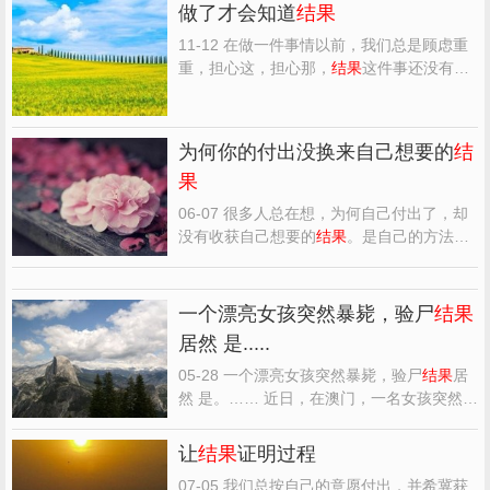
做了才会知道
结果
11-12 在做一件事情以前，我们总是顾虑重
重，担心这，担心那，
结果
这件事还没有做
就胎死腹中。针对这个问题，有一位学者做
了一个实验，他让试验者把最担忧的事一件
一件地写在纸上，然后过一段时间再打开，
为何你的付出没换来自己想要的
结
看有多少事情真正发生了。
结果
出人意料，
果
人们所忧虑的事有9...
06-07 很多人总在想，为何自己付出了，却
没有收获自己想要的
结果
。是自己的方法不
对？还是自己的能力不够？又或者是缺少勇
气？但是，你有没有想过，是你的努力不
够。 ◎千万别在最能吃苦的年纪选择了安逸
一个漂亮女孩突然暴毙，验尸
结果
当你不去旅行，不去冒险，不去拼一份奖学
居然 是.....
金，不过没试过的生...
05-28 一个漂亮女孩突然暴毙，验尸
结果
居
然 是。…… 近日，在澳门，一名女孩突然无
缘无故的七孔 流血暴毙，一夜之间，就奔赴
黄泉， 经过初步验尸.断定为因砒霜中毒而死
让
结果
证明过程
亡。那砒霜从何而来？一名医学院的教授被
07-05 我们总按自己的意愿付出，并希冀获