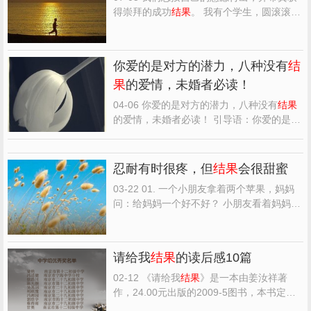
邀赶来协助调查。 教授仔细地察看了死者胃
得崇拜的成功
结果
。 我有个学生，圆滚滚的
中取物，不到...
有如机器猫一般。这小胖子是个话痨，每次
上课必然废话不断。而他最喜欢问我的一句
就是：老师，你看我已经学了这么久，怎么
你爱的是对方的潜力，八种没有
结
还没有进步呢？ 我向来不喜欢和学生废话，
果
的爱情，未婚者必读！
但是烈女怕郎缠，...
04-06 你爱的是对方的潜力，八种没有
结果
的爱情，未婚者必读！ 引导语：你爱的是对
方的潜力，而不是对方真正的样子，你爱的
是对方未来可能的样子，那他根本不是你的
伴侣，而是你改造的对象。以下8种情况供你
忍耐有时很疼，但
结果
会很甜蜜
参考。没有
结果
的爱，该放手还是尽快吧。
03-22 01. 一个小朋友拿着两个苹果，妈妈
图片 一、你在乎...
问：给妈妈一个好不好？ 小朋友看着妈妈，
把两个苹果各咬了一口。此刻，母亲的内心
有种莫名的失落 孩子慢慢嚼完后，对妈妈
说：这个最甜的，给妈妈！ 忍耐有时很疼，
请给我
结果
的读后感10篇
但
结果
会很甜蜜；懂得倾听，才会了解真
相；爱，有时需要等...
02-12 《请给我
结果
》是一本由姜汝祥著
作，24.00元出版的2009-5图书，本书定
价：160，页数：，文章吧小编精心整理的