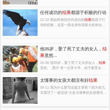
一些读者的读后感，希望对大家能有帮助。
《请给我
结果
》读后感(一)：谁能给你想要
任何成功的
结果
都源于积极的行动
的
结果
？ 文/二月湘南 在我的床头一直放着
一本书：《请给我
结果
》...
12-10 我始终相信任何成功的
结果
都源于行
动的积极，这是一路走来给我最大的体会。
我想每个人对未来总是有很多想法，也会反
思自己现在所处的位置，但想归想，你是否
已在行动呢? 当你决定做什么时，你要想清
楚是否值你这么做，如果你想清楚了，那么
他35岁，娶了死了丈夫的女人，
结
你就勇敢地去做，就...
果
竟然...
10-30 他35岁，娶了死了丈夫的女人，
结果
竟然。. 图片 有一位李大爷，由于家里太
穷，到了35岁时才与本村一位死了丈夫的女
人结了婚，婚后生下一个儿子，取名晚生。
太懂事的女孩大都没有好
结果
李晚生读书很聪明，考上了大学。 李大爷没
09-11 我为什么要写这篇文章呢？因为前几
有想到自己三十多岁喜得贵子，李家坳大队
天我写了一篇说说“大多太懂事的女孩都没有
第一个上大学的人竟...
好
结果
”引起了很多人的愤怒，各种污言秽语
齐齐奔向于我。我并不是一个喜欢多做解释
的人。可我也知道站在不同的角度，不同的