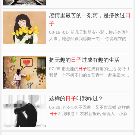
若心怀善意，便会收获芬芳，若心怀温暖，
便能收获感动。 人与人相逢，就是为了结伴
感情里最苦的一剂药，是搭伙过
日
看一场花开，沐一路春风雨露，向着美好明
子
媚前行。 感恩这...
08-16 -01- 前几天和朋友小聚，聊起身边的
人事，她忽然跟我感慨一句： 你说现在的婚
姻里还有真正的爱情吗？还是说结婚仅仅是
为了搭伙过
日子
？ 我笑着问她何出这样的感
慨，印象中她和她老公可是朋友圈难得的恩
把无趣的
日子
过成有趣的生活
爱典范。 两人从高中一直谈到大学，互相体
07-05 把无趣的
日子
过成有趣的生活 厉聆 1
贴，互相照顾。...
我是一个不折不扣的文艺青年，此生最大的
愿望就是“读万卷书，行万里路”。婚后，我
誓将这个理想进行到底，只不过，不再是一
个人的旅行，而是两个人。 当我的每一个提
这样的
日子
叫我咋过？
议都被他以“太累”“乱花钱”“折腾”等借口否决
后，...
06-29 老公长久不回家，又不肯离婚 这样的
日子
叫我咋过？ 农村新报讯 倾诉人：小蓉
女32岁 一年难得几天在家时 我和儿子又快
半年没见到老公了。最后一次见到他是正月
初一，他除夕没在家过，直到初一才回屋。