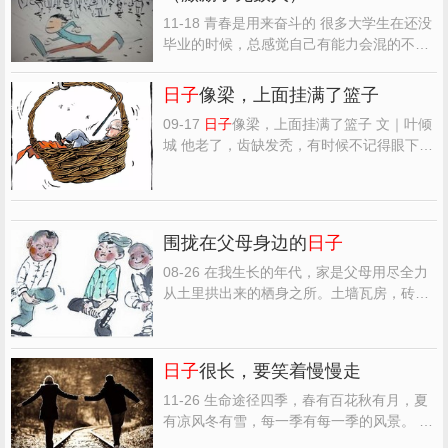
11-18 青春是用来奋斗的 很多大学生在还没
毕业的时候，总感觉自己有能力会混的不
错。毕业几年后，发现社会跟学校完全是两
个世界。不经常思考的人，惰性总会让人得
日子
像梁，上面挂满了篮子
过且过混
日子
，不思考未来的路怎么走，就
09-17
日子
像梁，上面挂满了篮子 文｜叶倾
等于你安于现状，接受了平庸而卑微的的生
城 他老了，齿缺发秃，有时候不记得眼下的
活，失去了年轻人本...
事，有时候会忘记身边的人老伴早逝，保姆
来来去去，分不清脸容和名字也正常。旧房
子拆迁，他不得不搬离，住过一段时间养老
院，最后又回到儿女身边，随身只有一个瘪
围拢在父母身边的
日子
瘪的行李袋。 小...
08-26 在我生长的年代，家是父母用尽全力
从土里拱出来的栖身之所。土墙瓦房，砖头
和木头是叫人稀罕的玩意儿，甚至连牙膏皮
包装纸都让人眼前一亮。在这样一个用黏黄
土版筑起来的院子里，有土炕和土锅灶，
日
日子
很长，要笑着慢慢走
子
便能过下去了。与土的间隔仅仅在炕上，
用枕席把身体与将泥...
11-26 生命途径四季，春有百花秋有月，夏
有凉风冬有雪，每一季有每一季的风景。
日
子
，在轮回中厚重，光阴，在辗转中丰盈，