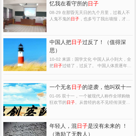
忆我在看守所的
日子
08-29 在那昏无天日的九个月里，过着人不
人鬼不鬼的
日子
，也多亏了我出墙报，才没
有受上大罪。今晚微醉难眠，就把我当时记
录的心情写于此处。 辗转榻板吱吱声， 墙外
无月虫争鸣。 谁言夏夜最偏短， 忆尽半生天
中国人把
日子
过反了！（值得深
未明。注解； 又是一个不眠之夜翻覆的辗转
思）
难眠，压得床...
10-02 来源：国学文化 中国人从小到大，全
把
日子
过错了，过反了。 中国人体质逐年下
降已是不争的事实。 虽然统计局每年都给我
们报告人口平均寿命怎么怎么提高，但我们
周围童年患白血病的，青少年得癌的，学生
一个无名
日子
的逆袭，他叫双十一
体测猝死的，青年、中年过劳死的新闻，已
01-05 双十一，一个被现代人称作全球购物
经不再是新闻。...
狂欢节的
日子
。从曾经的名不见经传演变至
几乎家喻户晓，成功的实现了逆袭。 我记
得，当时我第一次接触双十一这个名词大概
是在2008年的一堂英语课上，老师带着我们
年轻人，混
日子
是没有未来的 ！
学习一篇英语文章，主题就是一篇关于双十
（激励了无数人）
一的来源和含义，从...