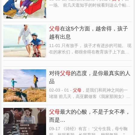
有个视频里，一个嫁到外地他乡的女人，夜
一场。 前几天逛知乎的时候看到这么个帖
晚独自坐在公...
子：“被爸妈拖累该断绝关系吗？” 看题目的
时候还以为是
父母
对他做了什么十恶不赦的
事情，点进去一看才发现，原来题主
父母
的
父母
在这5个方面，越舍得，孩子
经济条件不太好，养老看病都需要花很多
越有出息
钱。 而题主觉得，...
11-01 只有放手， 孩子才有进步的可能。 现
在的家长们，都很舍得在教育孩子上下血
本。 买昂贵的学区房、报各类兴趣班、送孩
子上精英辅导课等等，只要是对孩子教育有
帮助的事情，
父母
们砸锅卖铁也要做。 但这
对待
父母
的态度，是你最真实的人
些，大多是外在形式的舍得。在培养孩子的
品
过程中，家长们不...
02-03 - 01 -
父母
，是我们和死神之间的一
堵墙 前几天，高亚麟做客《我家那闺女》，
说了一句很扎心的话： “
父母
是我们和死神
之间的一堵墙。” 初闻不知其意，细思深感
父母
最大的心酸，不是子女不孝，
悲凉。
父母
在，不管你是30岁还是60岁，都
而是…
觉得死亡太过遥远。 但
父母
一旦离去，你一
下子就明白了...
09-17 《诗经》有言： “父兮生我，母兮鞠
我，抚我畜我，长我育我， 顾我复我。 ” 这