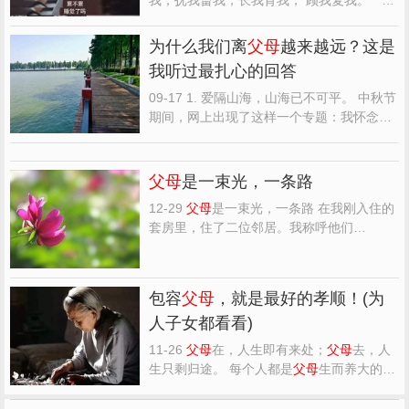
世间，唯有一种爱，是不以回报为前提，不
因距离和岁月而消磨。 那便是
父母
对子女之
为什么我们离
父母
越来越远？这是
爱。 然而，为人
父母
有一种心酸，叫做即使
我听过最扎心的回答
拼尽全力，却依然满怀愧疚。 01 “孩子对不
起，是爸爸...
09-17 1. 爱隔山海，山海已不可平。 中秋节
期间，网上出现了这样一个专题：我怀念小
时候，中秋和
父母
一起过的日子。 下面的帖
子里，是各种吐槽与
父母
的无法沟通。有人
说，不聊则已，一聊就吵架，大过节的搞得
父母
是一束光，一条路
不愉快。 小时候，我们和
父母
无话不说；长
12-29
父母
是一束光，一条路 在我刚入住的
大后，却变得无...
套房里，住了二位邻居。我称呼他们
为“左”和“右”。 “左”是一位身材高挑，容光焕
发的中年人。“右”是一位委靡不振，大腹便
便的油腻大叔。 刚入住的我并不了解这二位
包容
父母
，就是最好的孝顺！(为
邻居。但直觉告诉我，“左”是一位积极向
人子女都看看)
上，热爱生...
11-26
父母
在，人生即有来处；
父母
去，人
生只剩归途。 每个人都是
父母
生而养大的，
世上没有完美的
父母
，不管他们再怎么努
力，也总有让你不如意的地方。 古语说：羊