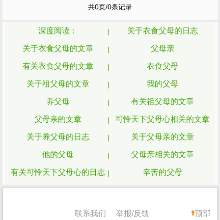
共0页/0条记录
有跪乳之恩，鸦有反哺之义。
父母
含辛茹苦
地将儿女养大，孩子就是他们的血，是他们
的肉，是融到他们...
深度阅读：
关于衣食父母的日志
关于衣食父母的文章
父母亲
有关衣食父母的文章
衣食父母
关于祖父母的文章
我的父母
养父母
有关祖父母的文章
父母亲的文章
可怜天下父母心相关的文章
关于养父母的日志
关于父母亲的文章
他的父母
父母亲相关的文章
有关可怜天下父母心的日志
辛苦的父母
父母
养父母相关的文章
可怜天下父母心的文章
祖父母
联系我们
举报/反馈
顶部