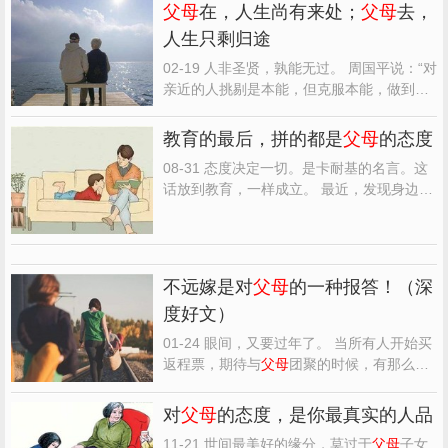
父母
在，人生尚有来处；
父母
去，
人生只剩归途
02-19 人非圣贤，孰能无过。 周国平说：“对
亲近的人挑剔是本能，但克服本能，做到对
亲近的人不挑剔，则是种教养。”
父母
是我
们最亲近的人，他们渐渐老去，成为弱的那
教育的最后，拼的都是
父母
的态度
一方，我们占据强者优势。 在对待
父母
的态
08-31 态度决定一切。是卡耐基的名言。这
度里，往往藏着我们最真实的人品，决定了
话放到教育，一样成立。 最近，发现身边有
我们的一生。...
些很厉害的
父母
，他们似乎天生有种能力，
就是凡事让我们觉得在他们的孩子身上总是
自然散发出听话和懂事。 而这种听话和懂
事，不是内心反抗表面顺从。这种本领，跟
不远嫁是对
父母
的一种报答！（深
他们的学历没有一分...
度好文）
01-24 眼间，又要过年了。 当所有人开始买
返程票，期待与
父母
团聚的时候，有那么一
群人，却因为不能回家而忧心忡忡。 她们，
就是远嫁的女人。 最近抖音上有个关于“远
对
父母
的态度，是你最真实的人品
嫁的你，今年过年回家吗”的话题突然火了。
11-21 世间最美好的缘分，莫过于
父母
子女