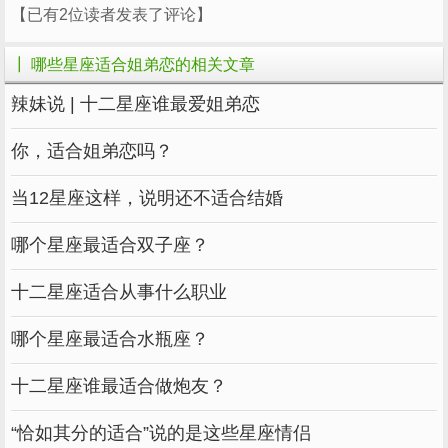
温柔
大叔
【已有2位读者发表了评论】
巨蟹座
┃ 哪些星座适合姐弟恋的相关文章
男：又叫“
男”，恋母
，喜欢成
妈宝
情结
明显
辣妹说 | 十二星座谁最爱姐弟恋
熟偏向的
，甚至大自己10岁都能接受，
女生
追求
的就是姐弟恋。
你，适合姐弟恋吗？
女：虽然会照顾人，但更
被人照顾，同
渴望
当12星座这样，说明还不适合结婚
时也因为很缺乏
，所以找年龄稍微大点的
安全感
哪个星座最适合双子座？
男生更合适。
十二星座适合从事什么职业
天蝎座
哪个星座最适合水瓶座？
男：不仅大男子主义，
欲还特别强，比
控制
较适合找柔弱
的妹子谈恋爱，全听
的就
老实
天蝎
十二星座谁最适合做炮友？
完事了。
“恰如其分的适合”说的是这些星座情侣
女：新
的
，个性强，有自
时代
都市
女性
代表