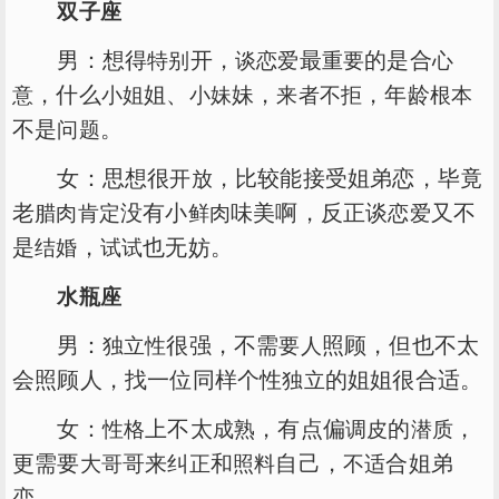
双子座
男：想得
开，
最
的是合
特别
谈恋爱
重要
心
，什么
姐、
妹，
，年龄
意
小姐
小妹
来者不拒
根本
不是
。
问题
女：思想很
，比较能接受姐弟恋，毕竟
开放
老
没有小
味美啊，反正谈
又不
腊肉
肯定
鲜肉
恋爱
是
，
也无妨。
结婚
试试
水瓶座
男：
很强，不需
照顾，但也不太
独立性
要人
会照顾人，找一位同样个性
的姐姐很合适。
独立
女：
上不太
，有点偏
的
，
性格
成熟
调皮
潜质
更需要
哥来
和
自己，
合姐弟
大哥
纠正
照料
不适
恋。