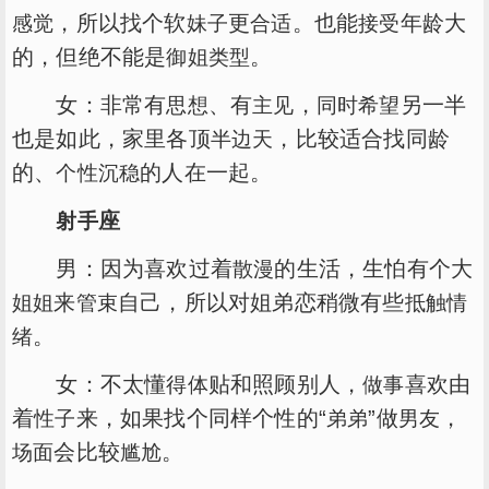
，所以找个软
更
。也能
年龄大
感觉
妹子
合适
接受
的，但绝不能是
。
御姐
类型
女：非常有
、有
，
另一半
思想
主见
同时
希望
也是如此，家里各顶
，比较适合找同龄
半边天
的、
的人在一起。
个性
沉稳
座
射手
男：因为喜欢过着
的生活，生怕有个大
散漫
来
自己，所以对姐弟恋稍微有些
姐姐
管束
抵触
情
。
绪
女：不太懂
贴和照顾别人，
喜欢由
得体
做事
着
来，如果找个同样个性的“
”做
，
性子
弟弟
男友
会比较
。
场面
尴尬