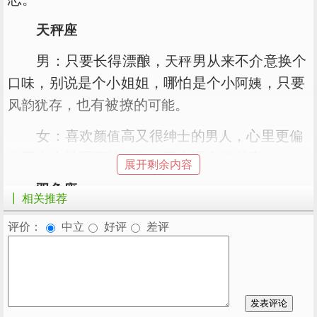
天秤座
男：只要长得漂酿，
男从来不介意换个
天秤
，别说是个小姐姐，哪怕是个小
，只要
口味
阿姨
，也有被撩的
。
风韵犹存
可能
女：喜欢
高又很
的
，心里更
颜值
绅士
男人
偏
于当个被照顾的
，不太适合姐弟恋。
向
角色
展开剩余内容
双鱼座
┃ 相关推荐
男：性格
，喜欢被人照顾，有个成熟的
柔弱
评价：
中立
好评
差评
大姐姐在身边，又当
又当妈的，非常合适。
恋人
女：如果说
是“
”，那她就是“爸宝
巨蟹
妈宝男
女”， 生来就有
病，别说弟弟，
都罩不
公主
哥哥
住，要
才行。