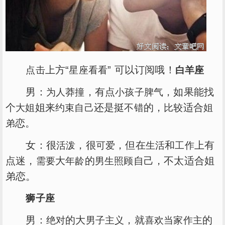
上方“
” 可以订阅哦！
点击
星座看看
白羊座
男：
，有点
，如果能找
为人
莽撞
小孩子
脾气
个
姐来
还是挺
的，
适合
大姐
约束
自己
不错
比较
姐
恋。
弟
女：很
，很
，但在
和
上有
活泼
可爱
生活
工作
点迷，
大
的
自己，不太适合姐
需要
年龄
男生
照顾
弟恋。
狮子座
男：
的大
，就
的
绝对
男子
主义
喜欢
当家作主