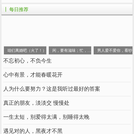
主的
，不会
男人什么，可以接受姐
经济
能力
依靠
┃ 每日推荐
弟恋。
处女座
男：个性
，
男大女小的恋爱
保守
更喜欢
模
咱们离婚吧（火了！）
闲，要有滋味；忙，要有价值！
男人爱不爱你，看吵
，相差最好不超过三岁，一般是不愿意接受姐
式
不忘初心，不负今生
弟恋的。
心中有景，才能春暖花开
女：思想比较成熟，谈恋爱是为了寻找
心理
上的
，而不是寻求
上的
，能接受姐
知音
身体
刺激
人为什么要努力？这是我听过最好的答案
弟恋，但必须是
人。
知心
真正的朋友，淡淡交 慢慢处
座
金牛
一生太短，别爱得太满，别睡得太晚
男：很
，也很
的
，谈恋
传统
在意
朋友们
目光
爱更
于找年龄小的
，不适合姐弟恋。
倾向
妹妹
遇见对的人，黑夜才不黑