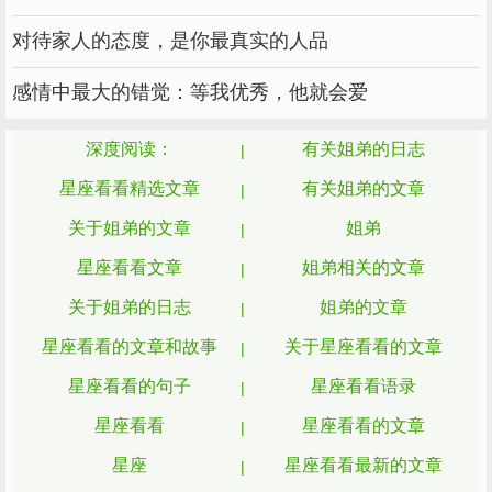
女：男人一定要有
感，成熟
是
安全
稳重
标
对待家人的态度，是你最真实的人品
，而“弟弟=毛
”，肯定是
的，
恋倒
配
孩子
不行
兄妹
感情中最大的错觉：等我优秀，他就会爱
是可以试试。
摩羯座
深度阅读：
有关姐弟的日志
星座看看精选文章
有关姐弟的文章
男：传统
，像姐弟恋这种“非
观念
根深蒂固
主
”的恋爱模式，基本不在他的
之列。
关于姐弟的文章
姐弟
流
考虑
星座看看文章
姐弟相关的文章
女：成熟
的类型，和可爱的弟弟比较
端庄
般
关于姐弟的日志
姐弟的文章
，只要
，她
可以接受姐弟恋。
配
家里人
同意
完全
星座看看的文章和故事
关于星座看看的文章
星座看看的句子
星座看看语录
星座看看
星座看看的文章
星座
星座看看最新的文章