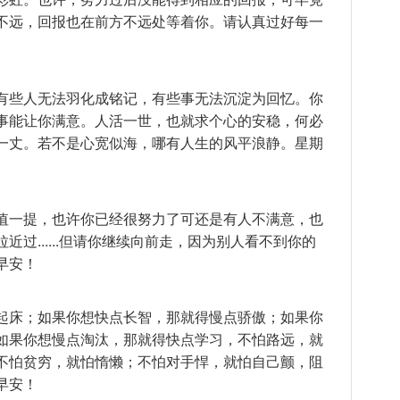
不远，回报也在前方不远处等着你。请认真过好每一
有些人无法羽化成铭记，有些事无法沉淀为回忆。你
事能让你满意。人活一世，也就求个心的安稳，何必
一丈。若不是心宽似海，哪有人生的风平浪静。星期
值一提，也许你已经很努力了可还是有人不满意，也
过......但请你继续向前走，因为别人看不到你的
早安！
起床；如果你想快点长智，那就得慢点骄傲；如果你
如果你想慢点淘汰，那就得快点学习，不怕路远，就
不怕贫穷，就怕惰懒；不怕对手悍，就怕自己颤，阻
早安！