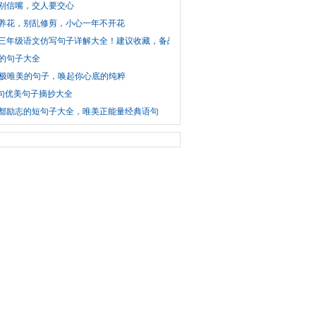
别信嘴，交人要交心
养花，别乱修剪，小心一年不开花
三年级语文仿写句子详解大全！建议收藏，备战期末
的句子大全
个极唯美的句子，唤起你心底的纯粹
0句优美句子摘抄大全
都励志的短句子大全，唯美正能量经典语句