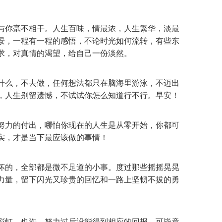
与你毫不相干。人生百味，情最浓，人生繁华，淡最
景，一程有一程的感悟，不论时光如何流转，有些东
求，对真情的渴望，给自己一份淡然。
什么，不去做，任何想法都只在脑海里游泳，不迈出
，人生别留遗憾，不试试你怎么知道行不行。早安！
努力的付出，哪怕你现在的人生是从零开始，你都可
实，才是当下最应该做的事情！
坏的，全部都是微不足道的小事。度过那些摇摇晃晃
力量，留下闪光又珍贵的回忆和一路上坚韧不拔的勇
彩虹。也许，努力过后没能得到相应的回报，可毕竟