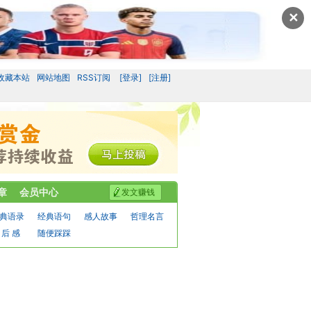
✕
收藏本站
网站地图
RSS订阅
[登录]
[注册]
章
会员中心
发文赚钱
典语录
经典语句
感人故事
哲理名言
 后 感
随便踩踩