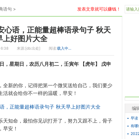
典语句
>
发表文章就可以赚钱！
」早安心语，正能量超棒语录句子 秋天
早上好图片大全
16:38
来源:[db:出处]
阅读:
载入中…
8日，星期日，农历八月初二，壬寅年 【虎年】 戊申
，全新的你，记得把第一个微笑送给自己，我们要少
生活就会给你不一样的温暖，早安！
编
早读
乐天知命，最怕你见识打开了，努力又跟不上，骨子
有哪
，早安！
20