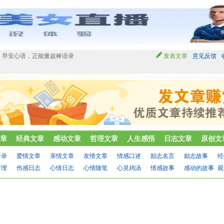
28」早安心语，正能量超棒语录
发表文章
意见反馈
章
经典文章
感动文章
哲理文章
人生感悟
日志文章
原创文
语录
爱情文章
亲情文章
友情文章
情感口述
励志名言
励志故事
经
哲理
伤感日志
心情日志
心情随笔
心灵鸡汤
情感故事
感动的故事
观