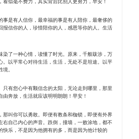
，看似毫不费力，其实背后比别人更努力，早安！
的事是有人信你，最幸福的事是有人陪你，最奢侈的
回报信你的人，珍惜陪你的人，感恩等你的人。生活
味染了一种心情，读懂了时光。原来，千般跋涉，万
心。以平常心对待生活，生活，无处不是坦途。以平
胜境。
。只有您心中有颗信念的太阳，无论走到哪里，那里
自由奔放，生活就应该明明朗朗！早安！
，那叫你可以勇敢。即便有教条和枷锁，即便有外界
左右自己内心的声音。跌倒，撞墙，一败涂地，都不
的快乐，不是因为他拥有的多，而是因为他计较的