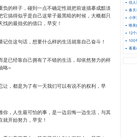
信人
重负的样子，碰到一点不确定性就把前途描摹成黯淡
春天
把它搞得似乎是自己这辈子最黑暗的时候，大概都只
小学
天找的最拙劣的借口，早安！
唯美
12
10
请记住这句话，想要什么样的生活就靠自己奋斗！
看看
而是已经靠自己拥有了不错的生活，却依然努力的样
油咯~
忍让，都是为了有一天我们可以有说不的权利，早
难你，人生最可怕的事，是一边后悔一边生活，与其
在就开始努力，早安！