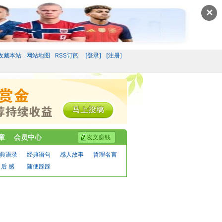
✕
收藏本站
网站地图
RSS订阅
[登录]
[注册]
章
会员中心
发文赚钱
典语录
经典语句
感人故事
哲理名言
 后 感
随便踩踩