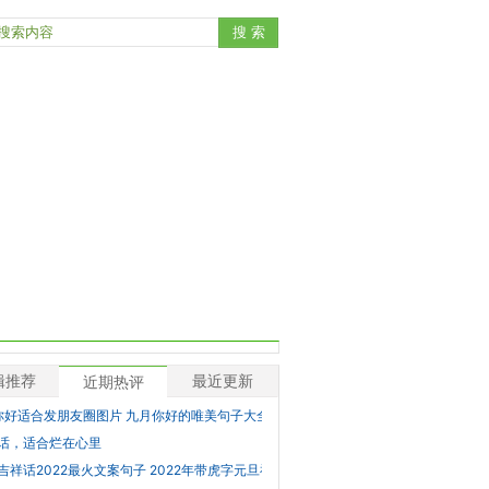
辑推荐
最近更新
近期热评
你好适合发朋友圈图片 九月你好的唯美句子大全_海
话，适合烂在心里
吉祥话2022最火文案句子 2022年带虎字元旦祝福语说说