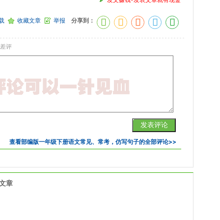
载
收藏文章
举报
分享到：
差评
查看
部编版一年级下册语文常见、常考，仿写句子
的全部评论>>
文章