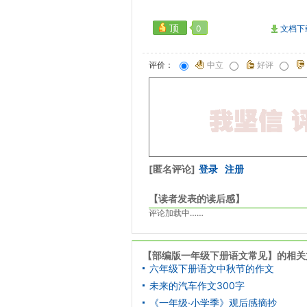
顶
0
文档下
评价：
中立
好评
[匿名评论]
登录
注册
【读者发表的读后感】
评论加载中……
【部编版一年级下册语文常见】的相关
六年级下册语文中秋节的作文
未来的汽车作文300字
《一年级·小学季》观后感摘抄