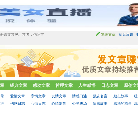
下册语文常见、常考，仿写句
发表文章
意见反馈
章
经典文章
感动文章
哲理文章
人生感悟
日志文章
原创文
语录
爱情文章
亲情文章
友情文章
情感口述
励志名言
励志故事
经
哲理
伤感日志
心情日志
心情随笔
心灵鸡汤
情感故事
感动的故事
观