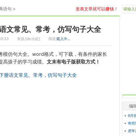
典语句
>
发表文章就可以赚钱！
语文常见、常考，仿写句子大全
39:33
来源:[db:出处]
阅读:
载入中…
考模仿句大全。word格式，可下载，有条件的家长
提高孩子的学习成绩。
文末有电子版获取方式！
编
9月
有些
虎年