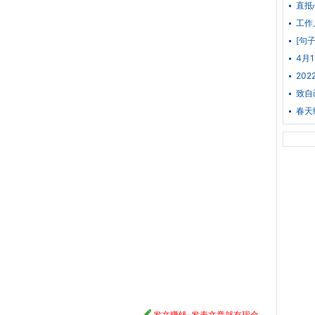
直抵
工作
[句
4月
20
致自
春天
发文赚钱-发表文章就有现金