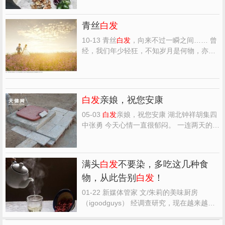
满满的母爱，让我们记住那些难以忘记的往
事吧！ 阳光明媚，迎着清明踏青的热潮，我
青丝
白发
踏上了去顾村公园赏樱的历程，不到一个小
时，我们就来到了名...
10-13 青丝
白发
，向来不过一瞬之间…… 曾
经，我们年少轻狂，不知岁月是何物，亦不
懂情、不懂爱，只是迷迷糊糊，开心就笑、
不开心就闹、疯疯癫癫的，还学着大人的样
子装深沉、有模有样地说：要就这样了却残
生！ 那是真正不懂珍惜、不懂争取的时候！
白发
亲娘，祝您安康
也是最浑浑噩噩的...
05-03
白发
亲娘，祝您安康 湖北钟祥胡集四
中张勇 今天心情一直很郁闷。 一连两天的早
餐，老娘都是用我们从食堂打回的馒头泡着
吃。而我们却吃着她亲手煮的面条。妻劝她
和我们一样吃，我去争她的水泡馍，可她却
满头
白发
不要染，多吃这几种食
说喜欢吃馒头，执意让我们吃自己的。我和
物，从此告别
白发
！
妻都心照不宣：...
01-22 新媒体管家 文/朱莉的美味厨房
（igoodguys） 经调查研究，现在越来越多
的人开始长白头发，且趋势也越来越年轻
化，这对我们来说并不是一件好事，一路哥