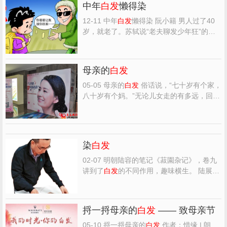
中年
白发
懒得染
12-11 中年
白发
懒得染 阮小籍 男人过了40
岁，就老了。苏轼说“老夫聊发少年狂”的时
候，他只是快40岁而已。那年，他在山东密
州痛痛快快地“左牵黄右擎苍”了一回，毕竟
这应该是年轻人的事情，所以他有点不好意
母亲的
白发
思地说：“老夫聊发少年狂。” 过了40岁的
我，感觉怪怪...
05-05 母亲的
白发
俗话说，“七十岁有个家，
八十岁有个妈。”无论儿女走的有多远，回到
家中如果看不见母亲，第一句话就是，“我妈
呢？”母亲是家的象征，有母亲的家才完整。
我的母亲是一个典型的农村劳动妇女，她前
半生的日子过得清苦，但和村儿里的同龄女
染
白发
人们比，...
02-07 明朝陆容的笔记《菽園杂记》，卷九
讲到了
白发
的不同作用，趣味横生。 陆展染
白发
以媚妾，寇准促白须以求相，都是为达
到自己的欲望，而不顾身体的自然变化。其
实，张华的《博物志》里，就有染白须的方
捋一捋母亲的
白发
—— 致母亲节
法，唐宋人也有“镊白诗”，所以，这种风
气，想必也是由来...
05-10 捋一捋母亲的
白发
作者：惜缘 | 朗