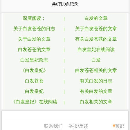
共0页/0条记录
今天就来介绍几种方法，希望对大家有帮
助！ 洗 头 篇 很多朋友觉得长了
白发
不美
观，会选择把头发染黑，但...
深度阅读：
白发的文章
关于白发苍苍的日志
关于白发苍苍的文章
关于白发的文章
有关白发苍苍的文章
白发苍苍的文章
白发皇妃在线阅读
白发皇妃杂志
白发
《白发皇妃》
白发苍苍相关的文章
白发苍苍
有关白发的日志
白发皇妃
有关白发的文章
《白发皇妃》在线阅读
白发相关的文章
《白发皇妃》杂志
关于白发的日志
《白发皇妃》杂志在线阅读
有关白发苍苍的日志
联系我们
举报/反馈
顶部