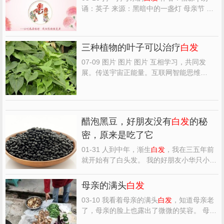
诵：英子 来源：黑暗中的一盏灯 母亲节 愿
天下所有母亲节日快乐 母亲的伟大无需诉说
母亲的辛勤无需细表 母爱的情深似海辽阔 母
亲的恩养永世难报 捋一捋母亲银霜似的
白发
三种植物的叶子可以治疗
白发
母亲用乳汁养育我们 母亲用双手培养我们 母
亲用热血...
07-09 图片 图片 图片 互相学习，共同发
展。传送宇宙正能量。互联网智能思维
2474550660 三种植物的叶子可以治疗
白发
图片 几元钱治好你的
白发
用桑叶、侧柏叶、
苦丁茶三种各10克--20克左右，熬成药水之
后洗头即可． 就是跟熬药一样 保证过两三天
醋泡黑豆，好朋友没有
白发
的秘
就能发现新生的头发...
密，原来是吃了它
01-31 人到中年，渐生
白发
，我在三五年前
就开始有了白头发。 我的好朋友小华只小我
1岁，却一根
白发
也没有。 我很好奇，原来
她一直在吃醋泡黑豆，已经吃了许多年。 网
母亲的满头
白发
上搜了一下醋泡黑豆的功效，原来吃醋泡黑
03-10 我看着母亲的满头
白发
，知道母亲老
豆居然有这么多好处。 “补药一堆，不如黑
了，母亲的脸上也露出了微微的笑容。 母
豆一把”。 黑豆...
亲，虽然走了，她留给我们是深深的回忆，