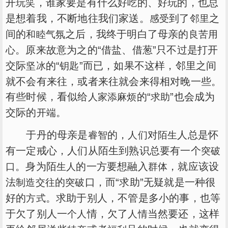
开
，谁家要是有什么
的、
的，也总
玩笑
好吃
好玩
是想着我，不断地往我们家送。
到了
之
感受
邻里
间的
之后，我终于明白了母亲的
和睦
气氛
良苦用
。原来故意为之的“借盐、借葱”只不过是打开
心
交际
的“
”而已，如果不这样，邻里之间
坚冰
钥匙
就不会有来往，或者来往就会来得相对晚一些。
有些时候，看似给
的“
”也会成为
人家
添麻烦
求助
交际的
。
开端
于丹的母亲是
的，
对
人总是怀
睿智
人们
陌生
有一定戒心，人们从陌生到熟识总要有一个
突破
。身为陌
的一方要想融入
，就应该设
口
生人
群体
法
的
口，而“求助”无疑就是一种很
制造
交往
突破
好的
。求助于别人，不管是多小的事，也等
方式
于欠了别人一
情，欠了
当然要还，这样
个人
人情