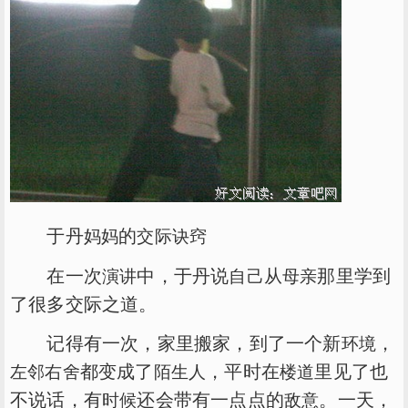
于丹
的
妈妈
交际
诀窍
在一次
中，于丹说
从
那里学到
演讲
自己
母亲
了很多交际之道。
记得有一次，家里搬家，到了一个新
，
环境
都变成了
，平时在
里见了也
左邻右舍
陌生人
楼道
不说话，有
还会带有一点点的
。一天，
时候
敌意