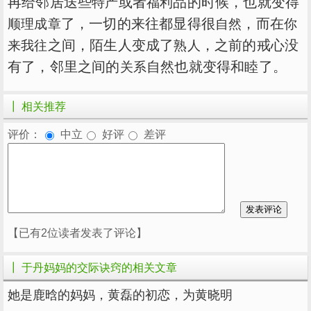
再给邻居送些
或者
品的时候，也就变得
特产
福利
了，一切的来往都显得很
，而在
顺理成章
自然
你
之间，陌生人变成了
，之前的戒心没
来我往
熟人
有了，邻里之间的
自然也就变得和睦了。
关系
┃ 相关推荐
评价：
中立
好评
差评
【已有2位读者发表了评论】
┃ 于丹妈妈的交际诀窍的相关文章
她是鹿晗的妈妈，黄磊的初恋，为黄晓明