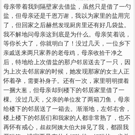
母亲带着我到隔壁家去借盐，虽然只是借了一勺
盐，但母亲还是
，我以为家里的盐用完
千恩万谢
了，但回家之后赫然
里还有好几袋盐。
发现
厨房
我不解地问母亲这到底是为什么。母亲笑着说，
等你长大了，你就
了！没过几天，一位乡下
明白
送来两只家养的老
，母亲
之
亲戚
母鸡
收拾
干净
后，特地给上次借盐的那户
送去了一只，因
邻居
为上次去邻
的时候，她发现那家的
正
居家
女主人
怀着孕，
补
。还有一次，家里明
需要
身子
明摆着
一捆
，但母亲却到楼下的邻居家里借了一
大葱
棵。没过几天，
的
发了两箱刀鱼，母亲
父亲
单位
给楼下的邻居送了一箱去。渐渐地，左邻右舍，
楼上楼下的邻居们和
的人都非常熟了，也不
我家
再怀有戒心，
见了我，都跟我
叔叔
阿姨
大伯
大婶