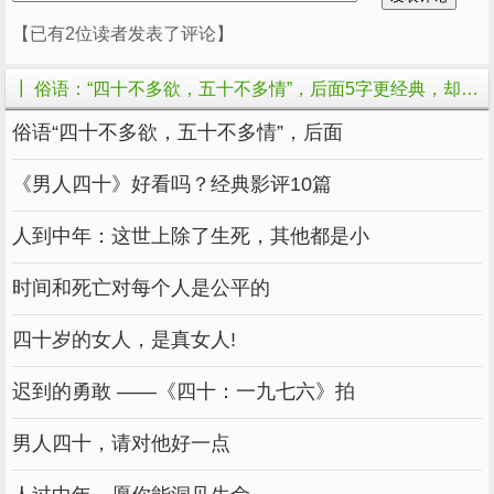
【已有2位读者发表了评论】
┃ 俗语：“四十不多欲，五十不多情”，后面5字更经典，却少有人知的相关文章
俗语“四十不多欲，五十不多情”，后面
02
《男人四十》好看吗？经典影评10篇
五十不多情
人到中年：这世上除了生死，其他都是小
这句俗语是要告诫我们，人过五十要学会知
时间和死亡对每个人是公平的
天命，不要太情绪化，该放下的就放下吧。
四十岁的女人，是真女人!
在中医理论上，有“抑郁成疾”的说法。意思
是压抑的情绪如果得不到及时的处理，会导致疾
迟到的勇敢 ——《四十：一九七六》拍
病缠身甚至影响寿命。
男人四十，请对他好一点
西医理论上，也认为情绪如果不能及时得到