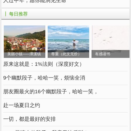
人过中年，愿你能洞见生命
调控，会导致人体激素混乱，进而诱发一系列疾
病。
┃ 每日推荐
有位老先生，常常去家附近的一所报刊亭去
买报纸，在接过报纸后总会顺口说上一句“谢
谢”，可是报刊亭的老板总是无动于衷，永远保
持着一副冷漠、傲慢的样子。
美丽小镇------潭溪镇
尊重（此文无价）
有感读书
邻居看不过去，就问老先生：“他的态度那
原来这就是：1%法则（深度好文）
样不好，为什么还总在这里买报纸呢？不如去别
9个幽默段子，哈哈一笑，烦恼全消
的地方呀。”
朋友圈最火的16个幽默段子，哈哈一笑，
老先生笑着回答：“为了与他赌气去其他地
方买，我要多绕一圈，太过麻烦；再说了，没有
赴一场夏日之约
礼貌是他的问题，我何必为了他让自己也心情不
好呢？”
一切，都是最好的安排