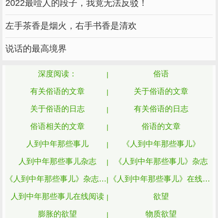
那些只需一句话就能够解决的事情，一转身
2022最噎人的段子，我竟无法反驳！
就能过去的事情，又何必要让自己气上一整天
左手茶香是烟火，右手书香是清欢
呢？
说话的最高境界
深度阅读：
俗语
有关俗语的文章
关于俗语的文章
关于俗语的日志
有关俗语的日志
俗语相关的文章
俗语的文章
人到中年那些事儿
《人到中年那些事儿》
人到中年那些事儿杂志
《人到中年那些事儿》杂志
《人到中年那些事儿》杂志在线阅读
《人到中年那些事儿》在线阅读
遇到糟心的小事，扭过头忘了便是，耿耿于
人到中年那些事儿在线阅读
欲望
怀，只会为自己徒增负累。
膨胀的欲望
物质欲望