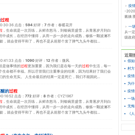
疫
-202
酱姨 图
的
过程
0:30:36
点击：
594
好评：
7
作者：
春暖花开
一
程
，生命就是一次历练，从鲜衣怒马，到银碗里盛雪，从青葱岁月到白
从一
历中成长，在经历中懂得，从而一步一步的走向成熟，修炼一颗波澜不
级政府
龄，就会变得平和了，再也不是从前那个发了脾气九头牛都拉...
近期
0:41:33
点击：
1090
好评：
12
作者：
微风
假如
但是做事情的
过程
更加重要，因为我们是在每一天的
过程
中生活，每一
村方
个生命都不幸福。所以尽管我们注重事业的结果，因为结果好了我们会
疫情
们的生命充实。 人生命最后的结果一定是死亡，我们不能因此...
为什
苏醒的
过程
疫情
0:16:52
点击：
772
好评：
8
作者：
CYZ1967
一场
程
，生命就是一次历练，从鲜衣怒马，到银碗里盛雪，从青葱岁月到白
无悔
历中成长，在经历中懂得，从而一步一步的走向成熟，修炼一颗波澜不
龄，就会变得平和了，再也不是从前那个发了脾气九头牛都拉...
《人