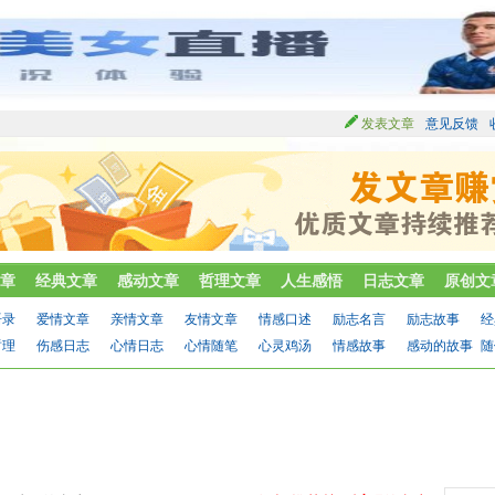
发表文章
意见反馈
章
经典文章
感动文章
哲理文章
人生感悟
日志文章
原创文
语录
爱情文章
亲情文章
友情文章
情感口述
励志名言
励志故事
经
哲理
伤感日志
心情日志
心情随笔
心灵鸡汤
情感故事
感动的故事
随