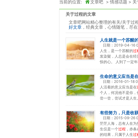
当前的位置:
文章吧
>
情感话题
>
关
关于过程的文章
文章吧网站精心整理的有关/关于过
好文章
，经典文章，心情随笔，尽在
人生就是一个苏醒
日期：
2019-04-16 0
人生，是一个苏醒的
过
发染鬓，人总是会在经
惊的心。 人到了一定年
生命的意义应当是
日期：
2016-01-18 0
人活着的意义应当是在
个人，何况他不是你，
尝一尝，尝试才是人生。
有些努力，只是收
日期：
2015-09-26 
茫茫人海，总有人在为
生仅是一个
过程
，赤条
的结果，只属于人生
过