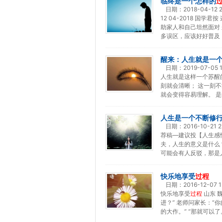
临终是一个怎样的
日期：
2018-04-12 
12 04-2018 国
助家人和自己坦然面对
多误区，应该好好普及，
醒来：人生就是一
日期：
2019-07-05 1
人生就是这样一个苏醒
刻就会清晰； 这一刻不
就会变得容易理解。 是
人生是一个不断修
日期：
2016-10-21 2
荐稿—建议投【人生感
夫，人生的意义是什么
可能会有人反驳，那是
快乐地享受
过程
日期：
2016-12-07 1
快乐地享受
过程
山东 
进？” 老师问家长：“
的大作。” “那就可以