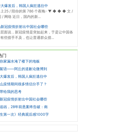
情大爆发后，韩国人疯狂逃往中
0.2.25 / 陪你的第 786 个夜晚- ▼ ◆ ◆ ◆ 文 /
 / 网络 近日，国内的新...
场新冠疫情折射出中国社会哪些
定层面说，新冠疫情是突如起来，于是让中国各
有些措手不及，也让普通群众措...
热门
你家漏水淹了楼下的地板
絮语——阿丘的道歉论微博到
大爆发后，韩国人疯狂逃往中
么疫情期间很多情侣分手了？
带给我的思考
新冠疫情折射出中国社会哪些
追凶，28年前悬案终告破：南
生第一次》经典观后感1000字