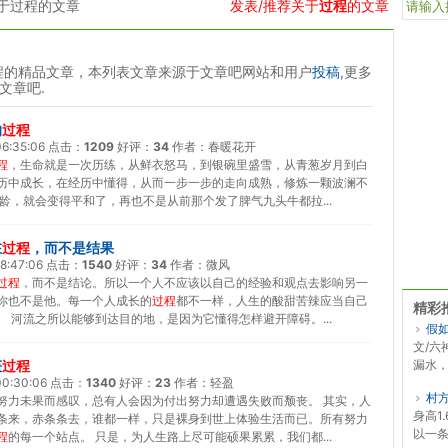
于过程的文章
发表/推荐关于
过程
的文章
程的精品文章，本列表文章来源于文章吧网站和用户
投稿
,更多
文章吧.
的
过程
6:35:06
点击：
1209
好评：
34
作者：
春暖花开
程
，生命就是一次历练，从鲜衣怒马，到银碗里盛雪，从青葱岁月到白
历中成长，在经历中懂得，从而一步一步的走向成熟，修炼一颗波澜不
龄，就会变得平和了，再也不是从前那个发了脾气九头牛都拉...
在
过程
，而不是结果
8:47:06
点击：
1540
好评：
34
作者：
微风
过程
，而不是结论。所以一个人不应该以自己的经验和观点去影响另一
你也不是他。每一个人成长的
过程
都不一样，人生的酸甜苦辣应当自己
精彩
 河流之所以能够到达目的地，是因为它懂得怎样避开障碍。...
假
文/六
获
过程
漏水，
00:30:06
点击：
1340
好评：
23
作者：
轻盈
村
努力未果而感叹，总有人会因为付出努力却遭遇失败而颓丧。 其实，人
身高1
条来，赤条条去，谁都一样，只是裸身到世上体验生活而已。所有努力
以一条
程
的每一个站点。 只是，为人生路上尽可能硕果累累，我们都...