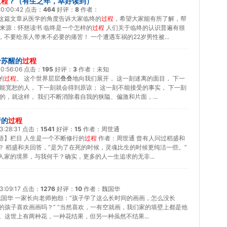
过程
？（有生之年，幸好读到）
20:00:42
点击：
464
好评：
8
作者：
学君按 这篇文章从医学的角度告诉大家临终的
过程
，希望大家能有所了解，帮
 来源：怀慈读书 临终是一个怎样的
过程
人们关于临终的认识普遍有很
不要给亲人带来不必要的痛苦！ 一个遭遇车祸的22岁男性被...
个苏醒的
过程
0:56:06
点击：
195
好评：
3
作者：
未知
的
过程
。 这个世界层层叠叠地向我们展开， 这一刻迷离的面目， 下一
能宽恕的人， 下一刻就会得到原谅； 这一刻不能接受的事实， 下一刻
的，就这样， 我们不断消除着自我的狭隘、偏激和片面，...
行的
过程
3:28:31
点击：
1541
好评：
15
作者：
周世通
悟】栏目 人生是一个不断修行的
过程
作者：周世通 曾有人问过稻盛和
？ 稻盛和夫回答，“是为了在死的时候，灵魂比生的时候更纯洁一些。”
人家的境界，与我何干？确实，更多的人一生追求的无非...
3:09:17
点击：
1276
好评：
10
作者：
魏国华
魏国华 一家长向老师抱怨：“孩子学了这么长时间的画画，怎么没长
你的孩子喜欢画画吗？” “当然喜欢，一有空就画，我们家的墙壁上都是他
了。这世上有两种花，一种花结果，但另一种虽然不结果...