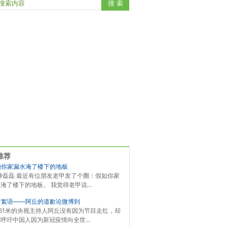
推荐
如你家漏水淹了楼下的地板
神磊磊 最近有位朋友老甲发了个圈：假如你家
淹了楼下的地板。 我觉得老甲说...
方絮语——阿丘的道歉论微博到
.61米的央视主持人阿丘没有因为节目走红，却
呼吁中国人因为新冠疫情向全世...