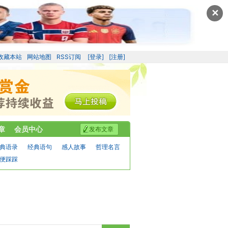
✕
收藏本站
网站地图
RSS订阅
[登录]
[注册]
章
会员中心
发布文章
典语录
经典语句
感人故事
哲理名言
便踩踩