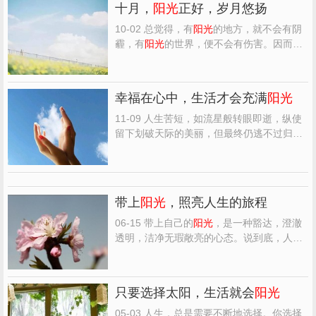
十月，
阳光
正好，岁月悠扬
10-02 总觉得，有
阳光
的地方，就不会有阴
霾，有
阳光
的世界，便不会有伤害。因而我
珍惜每一个睛朗的日子，爱着每一寸温暖的
光阴，当
阳光
洒向心海，便会生出爱与慈
悲。 把细碎的日子，编织成明媚，岁月便有
幸福在心中，生活才会充满
阳光
了光泽，人在路上，总会有这样或那样的不
如意，但人生没有长...
11-09 人生苦短，如流星般转眼即逝，纵使
留下划破天际的美丽，但最终仍逃不过归于
泥土的宿命。人从降临世间，拥有了生命，
享受着
阳光
的温暖、雨露的滋润、日月的精
华，享受着人间爱情、亲情、友情的真爱，
享受着天伦之乐的幸福生活。即使人生是短
带上
阳光
，照亮人生的旅程
暂的，但也无怨无悔...
06-15 带上自己的
阳光
，是一种豁达，澄澈
透明，洁净无瑕敞亮的心态。说到底，人最
终能够安然栖居的，是自己的心灵。心里充
满
阳光
，纯洁的心犹如一滴清水，无论外界
如何烟雨迷蒙，然我清者自清，那滴绝无污
只要选择太阳，生活就会
阳光
染的清水是一种精神，一种信念，令这滴水
始终清凛，始终纯美...
05-03 人生，总是需要不断地选择。你选择