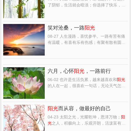
了阴郁，生活就会暗淡；你选择了快乐，生
活就会舒畅；你选择了歧路，生活就会迷
茫；你选择了太阳，生活就会
阳光
。 拥有什
么样的心境，就会看到什么样的风景；持有
笑对沧桑，一路
阳光
什么样的选择，就会看到什么样的希望。 常
言道: 快乐是一天，...
08-27 人生漫路，喜忧参半。一路有苦有痛
有温暖，有喜有乐有伤感；有聚有散有圆
满；有得有失有遗憾。 无论如何，我们都要
相信： 岁月静好，安然无恙。 笑对沧桑，一
路
阳光
！ 在每天打拼的路上，谁不希望一路
艳阳高照，一路笔直平坦？谁不渴望所有的
六月，心怀
阳光
，一路前行
希翼都能早日实现...
06-02 也许是生活负累，越来越喜欢和
阳光
的人在一起，很喜欢一句话，无论天气怎
样，请带上自己的
阳光
，微笑前行。 喜欢在
天气晴朗的时候，带上一份好心情，到郊外
看小草在蓝天白云下舒展，听花开的声音，
阳光
而从容，做最好的自己
眼里有绿意，心上有花香，尽情的接受
阳光
的洗礼。 日子，平淡...
04-23 太阳之光，光耀乾坤，恩泽万物；
阳
光
之人，积极向上，乐观开朗，活泼富有朝
气。 做人就是要
阳光
些，切不可阴郁和灰