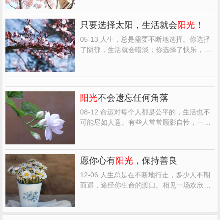
暗。只有
阳光
些，才能做最好的自己！ 人人
都渴望拥有。渴望拥有健康的身体，渴望拥
只要选择太阳，生活就会
阳光
！
有较长的寿命，渴望拥有美好的爱情，渴望
拥有无限的金钱，渴...
05-13 人生，总是需要不断地选择。你选择
了阴郁，生活就会暗淡；你选择了快乐，生
活就会舒畅；你选择了歧路，生活就会迷
茫；你选择了太阳，生活就会
阳光
。 拥有什
么样的心境，就会看到什么样的风景；持有
什么样的选择，就会看到什么样的希望。 常
阳光
不会遗忘任何角落
言道: 快乐是一天，...
08-12 命运对每个人都是公平的，生活也不
可能尽如人意。有些人常常顾影自怜，一味
哀叹抱怨，生活为什么要这样对我？其实，
太阳高挂在苍穹，它并不吝啬自己的光芒，
不是
阳光
遗忘了哪个角落，而是角落自己没
愿你心有
阳光
，保持善良
有开启门扉，让
阳光
普照！许多时候，我们
一厢情愿地夸大了痛...
12-06 人生总是在不断地行走，多少人不期
而遇，途经你生命的渡口。相见一场欢欣，
转身又是一程。这一路上，有花开的馨香，
有草木的深情，有
阳光
沐浴，有雨露恩泽。
坎坎坷坷，生命时有阴雨时有晴，却只有心