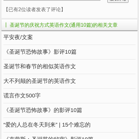
妈，今天是圣诞节，圣诞老人会给我带来礼物
【已有2位读者发表了评论】
吗？”妈妈笑了笑说：“傻孩子，怎么会呢？那只
是个故事，都是瞎编的。”我生气极了，“不，你
┃ 圣诞节的庆祝方式英语作文(通用10篇)的相关文章
骗人，那不是故事，是真实的。”我气得哭了起
平安夜/文案
来。
《圣诞节恐怖故事》影评10篇
晚上，我按照伙伴说的那样做——把圣诞袜
挂在床边，便睡着了。
圣诞节和春节的相似英语作文
第二天，我往袜子里头一看，果然有一份礼
大不列颠的圣诞节的英语作文
物，我太高兴了，拿着礼物给坐在客厅的爸爸妈
妈看。“爸妈，看。”我指了指礼物笑着说，“这是
谎言作文500字
圣诞老人送我的，我说那就是真实的吧！”爸爸
《圣诞节恐怖故事》的影评10篇
也笑了笑说：“呵！还真有圣诞老人啦！真好！
呵呵！”
“爱的人总在冬天到来” | 15个难忘的
接下来的4年，我也同样收到了圣诞礼物。