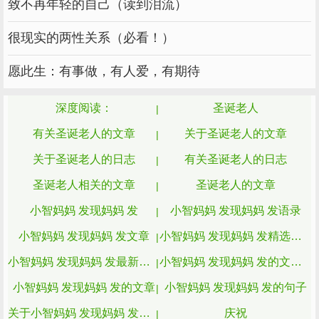
致不再年轻的自己（读到泪流）
美丽的雪花，于是我拿起画笔，画起了飘着雪花
的圣诞节。
很现实的两性关系（必看！）
我开始在夜晚一样的卡纸上用心地画着每一
愿此生：有事做，有人爱，有期待
根线条，我用白色的修正液在黑色的天空里飘满
了快乐的雪花，小猫咪爬上小屋子的房顶，呆呆
深度阅读：
圣诞老人
地看着飘扬着雪花的童话世界，小树也看得入神
有关圣诞老人的文章
关于圣诞老人的文章
了，它们的叶子都变成了五彩缤纷的了，各式各
关于圣诞老人的日志
有关圣诞老人的日志
样，大大小小的房子最引人瞩目，彩色的屋顶就
圣诞老人相关的文章
圣诞老人的文章
像小蘑菇一样，一条条的花纹太好看了。
小智妈妈 发现妈妈 发
小智妈妈 发现妈妈 发语录
我画完了放下画笔，抬头一看窗外，天空中
小智妈妈 发现妈妈 发文章
小智妈妈 发现妈妈 发精选文章
真的飘起了美丽的雪花。
小智妈妈 发现妈妈 发最新的文章
小智妈妈 发现妈妈 发的文章和故事
圣诞节的庆祝方式英语作文(通用10篇) 篇4
小智妈妈 发现妈妈 发的文章
小智妈妈 发现妈妈 发的句子
由于元旦是在民国年间才诞生的，并是由春
关于小智妈妈 发现妈妈 发的文章
庆祝