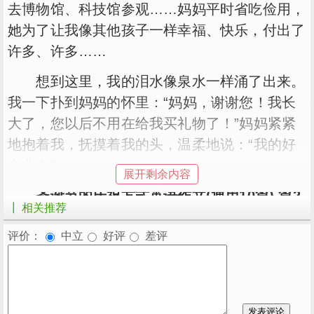
去博物馆、科技馆参观……妈妈平时省吃俭用，
她为了让我像其他孩子一样幸福、快乐，付出了
许多、许多……
想到这里，我的泪水像泉水一样涌了出来。
我一下扑到妈妈的怀里：“妈妈，谢谢您！我长
大了，您以后不用在给我买礼物了！”妈妈紧紧
地抱着我，抚摸着我的头，温柔地说：“我的好
女儿！”
展开剩余内容
圣诞节的庆祝方式英语作文(通用10篇) 篇2
┃ 相关推荐
在我5岁那年的圣诞节，我从伙伴的口中得
评价：
中立
好评
差评
知：圣诞节当天晚上，只要把圣诞袜挂在床边，
你睡着的时候，圣诞老人会给你礼物。
我乐坏了，马上跑回家问爸爸妈妈：“爸