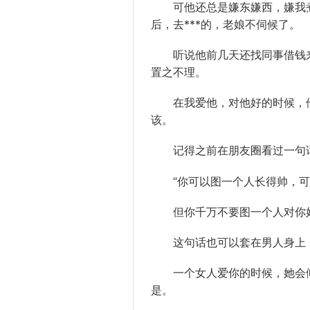
可他还总是嫌东嫌西，嫌我煮
后，去***的，老娘不伺候了。
听说他前几天还找同事借钱
置之不理。
在我爱他，对他好的时候，
该。
记得之前在
朋友
圈看过一句
“你可以图一个人长得帅，可
但你千万不要图一个人对你好
这句话也可以套在
男人
身上
一个女人
爱你
的时候，她会
是。