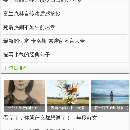
要学会靠自控力改变自己的坏习惯
富兰克林自传读后感摘抄
死后热闹不如生前尽孝
最新的何塞·卡洛斯·索摩萨名言大全
描写小气的经典句子
┃ 每日推荐
一个人旅行的日子——（重庆）
做自己的太阳，无需凭借谁的光
有一种失败叫瞎忙（
看完了，你就什么都想通了！（年度好文