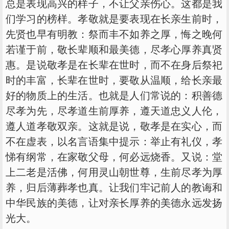
总是表现高兴的样子，不让父亲伤心。这都是我
们学习的榜样。孝敬就是要表现在长亲生前时，
先贤也早有明教：祭而丰不如养之厚，悔之晚何
若谨于前，敬长辈顺和最美德，尽孝心厚养真贤
惠。是说敬孝是在长辈在世时，而不在身后祭祀
时的丰富，长辈在世时，要敬从温顺，给长亲最
好的物质上的生活。也就是人们常说的：积善德
尽孝为先，尽孝道生前厚养，遵天道忠义人伦，
遵人道孝敬双亲。这就是说，敬孝是在实心，而
不在虚表，以名言语集中提示：举止有礼仪，孝
悌有纲常，在家敬父母，何必远烧香。又说：堂
上二老是活佛，何用灵山朝世尊，生前尽孝为厚
养，归后薄葬孝也真。让我们牢记前人的教诲和
中华民族的美德，让对亲长厚养的美德永远发扬
光大。