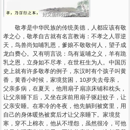
敬孝是中华民族的传统美德，人都应该有敬
孝之心，敬孝自古就有名言教诲：不孝之人罪逆
天，鸟兽尚知哺乳恩，爹娘不敬敬何人，望子成
龙白费心。又有明言说：鸟有返哺之义，羊有跪
乳之恩，立身如不尽孝，在世枉生为人。中国历
史上就有许多敬孝的例子，东汉时有个孩子叫黄
香，黄香小时候，家境贫困，10岁失去母亲，
父亲多病，在夏天，他用扇子扇凉床铺和枕头，
让父亲睡下后，又坐在床前用扇子驱赶蚊子，让
父亲安睡。在寒冷的冬夜，他先躺到被窝里，用
自己的身体暖热被窝后才让父亲睡下。家境贫
寒，穿不上棉衣，他从不埋怨，虽然很冷，可他